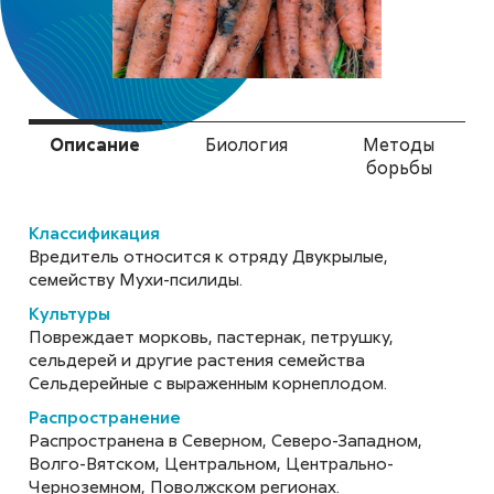
бабочка
Hyphantria cunea
Описание
Биология
Методы
борьбы
Бахчевая (хлопковая) тля
Aphis gossypii
Классификация
Вредитель относится к отряду Двукрылые,
семейству Мухи-псилиды.
Культуры
Повреждает морковь, пастернак, петрушку,
Блошки (полосатая
сельдерей и другие растения семейства
хлебная блошка, большая
Сельдерейные с выраженным корнеплодом.
стеблевая блошка,
Распространение
обыкновенная стеблевая
Распространена в Северном, Северо-Западном,
блошка)
Волго-Вятском, Центральном, Центрально-
Черноземном, Поволжском регионах.
Phyllotreta vittula, Chaetonema