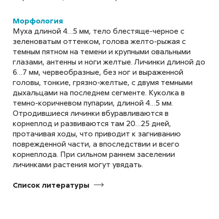
aridula, Chaetonema hortensis
Mорфология
Муха длиной 4…5 мм, тело блестяще-черное с
Бобовая (акациевая)
зеленоватым оттенком, голова желто-рыжая с
темным пятном на темени и крупными овальными
огневка
глазами, антенны и ноги желтые. Личинки длиной до
Etiella zinckenella
6…7 мм, червеобразные, без ног и выраженной
головы, тонкие, грязно-желтые, с двумя темными
дыхальцами на последнем сегменте. Куколка в
темно-коричневом пупарии, длиной 4…5 мм.
Отродившиеся личинки вбуравливаются в
Боярышница
корнеплод и развиваются там 20…25 дней,
Aporia crataegi
протачивая ходы, что приводит к загниванию
поврежденной части, а впоследствии и всего
корнеплода. При сильном раннем заселении
личинками растения могут увядать.
Список
литературы
Весенняя капустная муха,
малая капустная муха