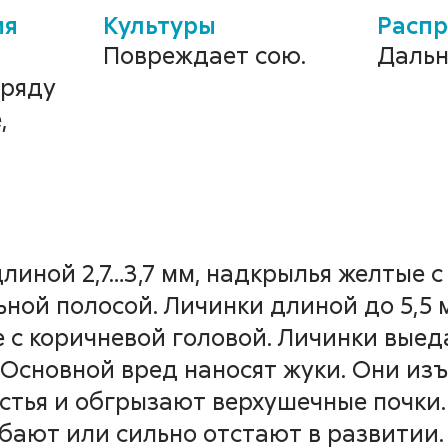
бная блошка,
ия
Культуры
Распр
Повреждает сою.
Дальн
ьшая стеблевая
тряду
,
шка,
кновенная
блевая блошка)
линой 2,7…3‚7 мм, надкрылья желтые с
ной полосой. Личинки длиной до 5,5 м
reta vittula, Chaetonema aridula,
е с коричневой головой. Личинки вые
nema hortensis
. Основной вред наносят жуки. Они из
стья и обгрызают верхушечные почки
бают или сильно отстают в развитии.