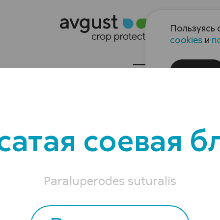
Пользуясь 
cookies
и
п
Хорошо
Наука и производство
Сервисы
Ком
ог вредных об
сатая соевая б
Paraluperodes suturalis
Вредители
с/х культур