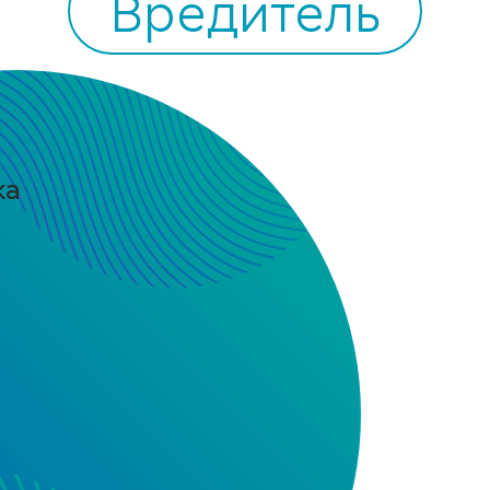
Вредитель
пятнистая
тофельная коровка
na vigintioctomaculata
риканская белая
очка