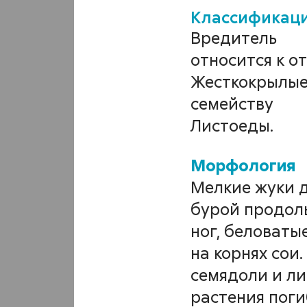
хле
Классификац
Вредитель
бол
относится к о
Жесткокрылые
бло
семейству
Листоеды.
обы
Mорфология
сте
Мелкие жуки д
бурой продоль
Phyllot
ног, беловаты
Chaeto
на корнях сои
семядоли и ли
растения поги