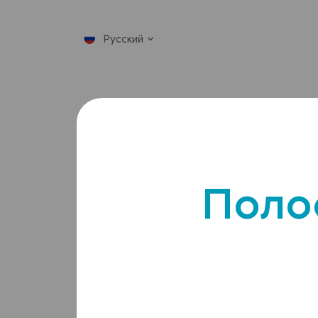
Русский
Продукция
Катал
Поло
Возбудители
болезней