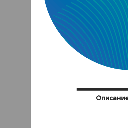
Hyphan
Бах
тля
Aphis g
Описани
Бло