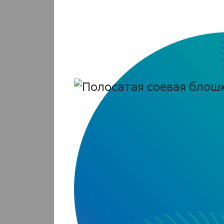
28-
кар
Epilach
Аме
баб