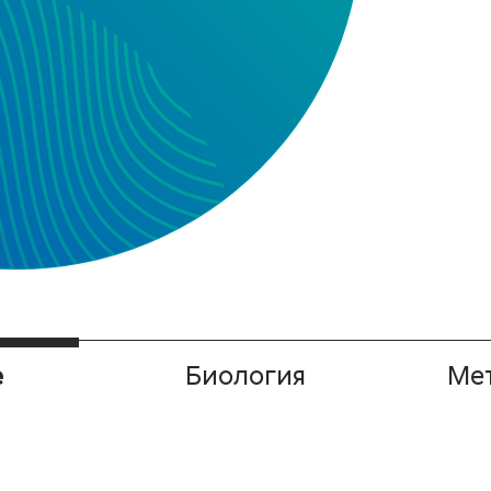
tria cunea
чевая (хлопковая)
ossypii
е
Биология
Ме
шки (полосатая