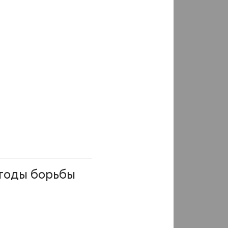
Морковь
Нут
Огурцы
Пастбища и кормовые
травы
Плодовые
Подсолнечник
Рапс
Рис
тоды борьбы
Сахарная свекла
Свекла столовая