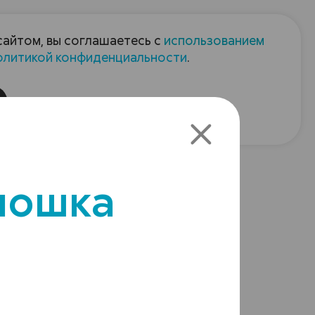
Пресс-центр
Контакты
сайтом, вы соглашаетесь с
использованием
олитикой конфиденциальности
.
пания
Август-Агро
ъектов
лошка
Сорные
растения