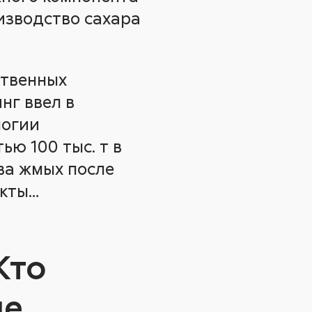
оизводство сахара
ственных
нг ввел в
логии
ю 100 тыс. т в
ва жмых после
акты…
Кто
не