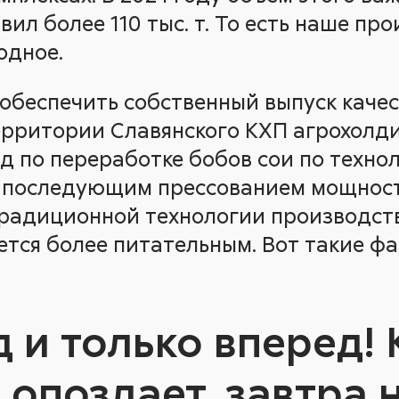
ил более 110 тыс. т. То есть наше пр
одное.
ы обеспечить собственный выпуск каче
ерритории Славянского КХП агрохолди
д по переработке бобов сои по техно
 последующим прессованием мощность
 традиционной технологии производст
ется более питательным. Вот такие ф
 и только вперед! 
 опоздает, завтра 