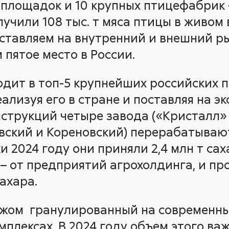
площадок и 10 крупных птицефабрик 
лучили 108 тыс. т мяса птицы в живом в
ставляем на внутренний и внешний ры
 пятое место в России.
одит в топ-5 крупнейших российских 
еализуя его в стране и поставляя на эк
струкций четыре завода («Кристалл» 
вский и Кореновский) перерабатывают
и 2024 году они приняли 2,4 млн т сах
т – от предприятий агрохолдинга, и пр
сахара.
жом ­ гранулированный на современны
плексах. В 2024 году объем этого ва