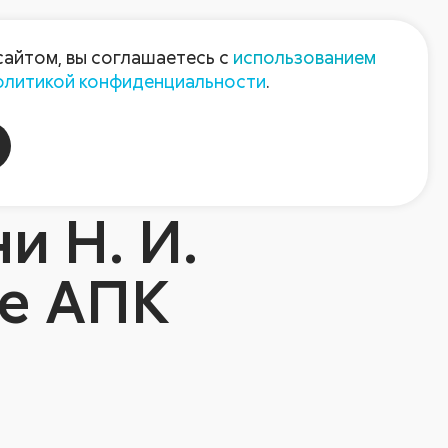
Пресс-центр
Контакты
сайтом, вы соглашаетесь с
использованием
олитикой конфиденциальности
.
пания
Август-Агро
и Н. И.
де АПК