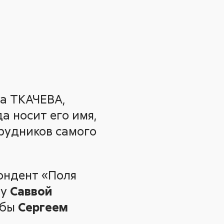
ча ТКАЧЕВА,
а носит его имя,
трудников самого
пондент «Поля
ву
Саввой
жбы
Сергеем