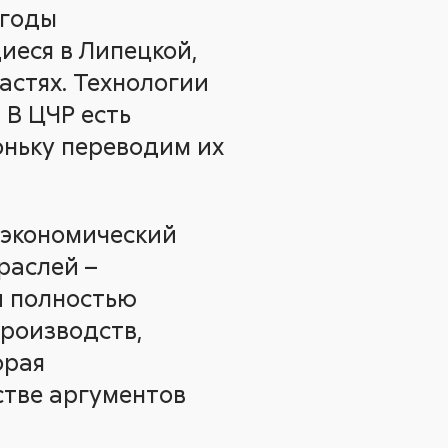
 годы
иеся в Липецкой,
астях. Технологии
 В ЦЧР есть
оньку переводим их
 экономический
раслей –
и полностью
роизводств,
орая
стве аргументов