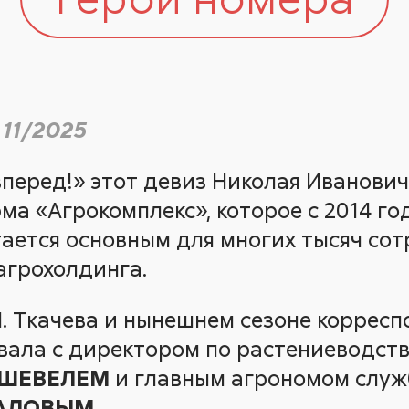
 11/2025
 вперед!» этот девиз Николая Иванови
а «Агрокомплекс», которое с 2014 год
стается основным для многих тысяч со
агрохолдинга.
И. Ткачева и нынешнем сезоне коррес
вала с директором по растениеводст
м ШЕВЕЛЕМ
и главным агрономом слу
РАЛОВЫМ
.