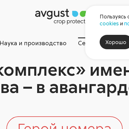
Пользуясь 
cookies
и
п
Хорошо
Наука и производство
Сервисы
Ком
омплекс» имен
ва – в авангар
Герой номера