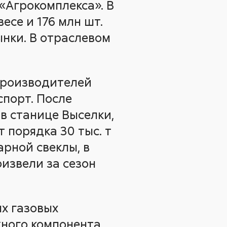
«Агрокомплекса». В
есе и 176 млн шт.
нки. В отраслевом
производителей
спорт. После
в станице Выселки,
 порядка 30 тыс. т
арной свеклы, в
оизвели за сезон
х газовых
жного компонента