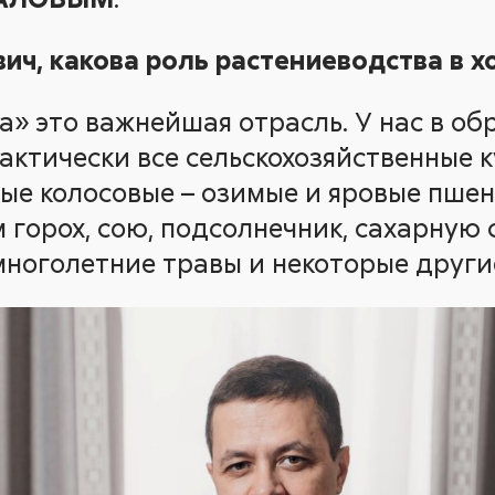
ич, какова роль растениеводства в х
» это важнейшая отрасль. У нас в об
актически все сельскохозяйственные к
вые колосовые – озимые и яровые пшен
горох, сою, подсолнечник, сахарную с
 многолетние травы и некоторые други