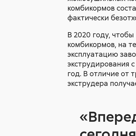
комбикормов состав
фактически безотх
В 2020 году, чтоб
комбикормов, на т
эксплуатацию заво
экструдирования с
год. В отличие от
экструдера получа
«Вперед
сегодня