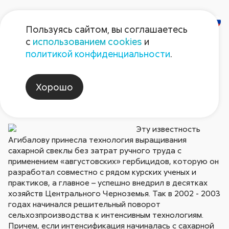
Пользуясь сайтом, вы соглашаетесь
с
использованием cookies
и
АЛЕКСАНДРУ
политикой конфиденциальности
.
АГИБАЛОВУ – 60 ЛЕТ
Хорошо
Опубликовано в № 5/2009
Эту известность
Агибалову принесла технология выращивания
сахарной свеклы без затрат ручного труда с
применением «августовских» гербицидов, которую он
разработал совместно с рядом курских ученых и
практиков, а главное – успешно внедрил в десятках
хозяйств Центрального Черноземья. Так в 2002 - 2003
годах начинался решительный поворот
сельхозпроизводства к интенсивным технологиям.
Причем, если интенсификация начиналась с сахарной