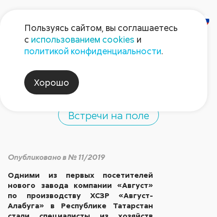
Пользуясь сайтом, вы соглашаетесь
с
использованием cookies
и
«Август-Алабуга»:
политикой конфиденциальности
.
первые гости
Хорошо
Встречи на поле
Опубликовано в № 11/2019
Одними из первых посетителей
нового завода компании «Август»
по производству ХСЗР «Август-
Алабуга» в Республике Татарстан
стали специалисты из хозяйств