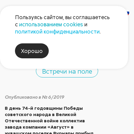
Пользуясь сайтом, вы соглашаетесь
с
использованием cookies
и
«Бессмертный полк»
политикой конфиденциальности
.
в Вурнарах
Хорошо
Встречи на поле
Опубликовано в № 6/2019
В день 74-й годовщины Победы
советского народа в Великой
Отечественной войне коллектив
завода компании «Август» в
чувашском поселке Вурнары прибыл