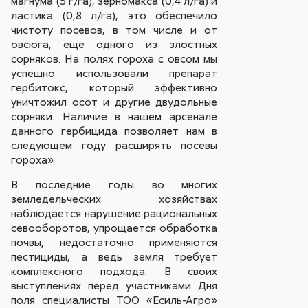
магнума (5 г/га), зерномакса (0,4 л/га) и
ластика (0,8 л/га), это обеспечило
чистоту посевов, в том числе и от
овсюга, еще одного из злостных
сорняков. На полях гороха с овсом мы
успешно использовали препарат
гербитокс, который эффективно
уничтожил осот и другие двудольные
сорняки. Наличие в нашем арсенале
данного гербицида позволяет нам в
следующем году расширять посевы
гороха».
В последние годы во многих
земледельческих хозяйствах
наблюдается нарушение рациональных
севооборотов, упрощается обработка
почвы, недостаточно применяются
пестициды, а ведь земля требует
комплексного подхода. В своих
выступлениях перед участниками Дня
поля специалисты ТОО «Есиль-Агро»