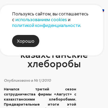
Пользуясь сайтом, вы соглашаетесь
с
использованием cookies
и
ДОБРО
политикой конфиденциальности
.
ПОЖАЛОВАТЬ,
Хорошо
«АВГУСТ»! Говорят
казахстанские
хлеборобы
Опубликовано в № 1/2010
Начался третий сезон
сотрудничества фирмы «Август» с
казахстанскими хлеборобами.
Предварительные итоги этой