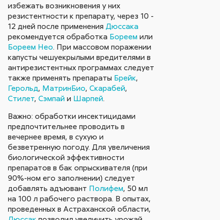
избежать возникновения у них
резистентности к препарату, через 10 -
12 дней после применения
Дюссака
рекомендуется обработка
Бореем
или
Бореем Нео
. При массовом поражении
капусты чешуекрылыми вредителями в
антирезистентных программах следует
также применять препараты
Брейк
,
Герольд
,
МатринБио
,
Скарабей
,
Стилет
,
Сэмпай
и
Шарпей
.
Важно: обработки инсектицидами
предпочтительнее проводить в
вечернее время, в сухую и
безветренную погоду. Для увеличения
биологической эффективности
препаратов в бак опрыскивателя (при
90%-ном его заполнении) следует
добавлять адъювант
Полифем
, 50 мл
на 100 л рабочего раствора. В опытах,
проведенных в Астраханской области,
Дюссак
позволил увеличить урожай