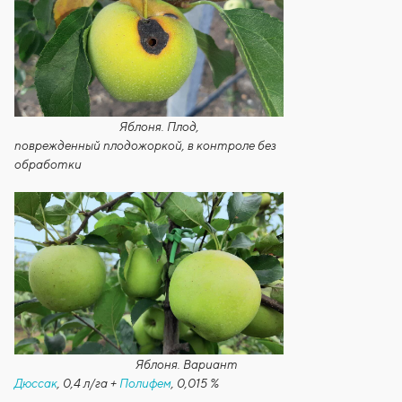
Яблоня. Плод,
поврежденный плодожоркой, в контроле без
обработки
Яблоня. Вариант
Дюссак
, 0,4 л/га +
Полифем
, 0,015 %