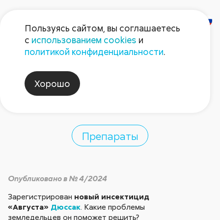
Пользуясь сайтом, вы соглашаетесь
с
использованием cookies
и
Дюссак –
политикой конфиденциальности
.
победитель
Хорошо
чешуекрылых
Препараты
Опубликовано в № 4/2024
Зарегистрирован
новый инсектицид
«Августа»
Дюссак
. Какие проблемы
земледельцев он поможет решить?