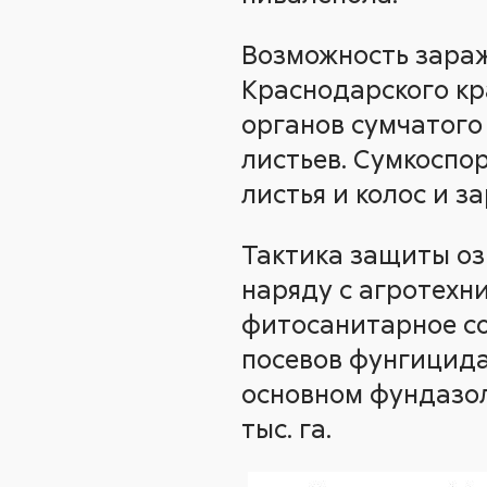
Возможность зараже
Краснодарского кр
органов сумчатог
листьев. Сумкоспо
листья и колос и з
Тактика защиты оз
наряду с агротех
фитосанитарное со
посевов фунгицида
основном фундазол
тыс. га.