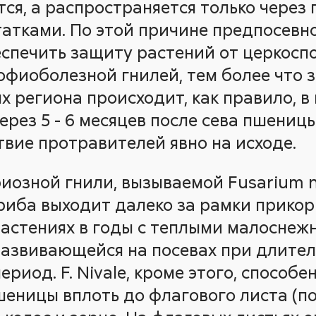
ся, а распространяется только через п
атками. По этой причине предпосевн
еспечить защиту растений от церкосп
офиоболезной гнилей, тем более что 
х региона происходит, как правило, в
ерез 5 - 6 месяцев после сева пшеницы
вие протравителей явно на исходе.
иозной гнили, вызываемой Fusarium ni
гриба выходит далеко за рамки прикор
астениях в годы с теплыми малоснеж
развивающейся на посевах при длите
ериод. F. Nivale, кроме этого, способ
шеницы вплоть до флагового листа (п