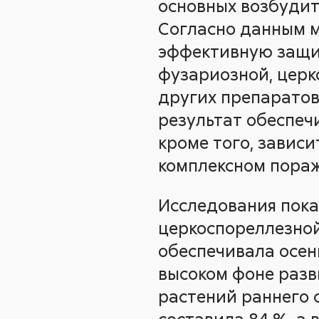
основных возбудит
Согласно данным м
эффективную защиту
фузариозной, церк
других препаратов
результат обеспеч
кроме того, завис
комплексном пора
Исследования пока
церкоспореллезно
обеспечивала осен
высоком фоне разв
растений раннего 
составила 84 %, а 