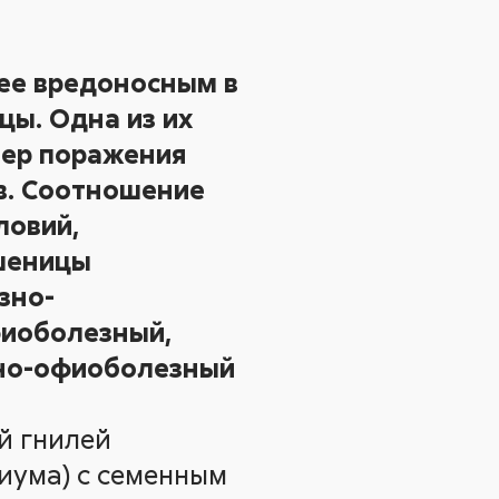
ее вредоносным в
цы. Одна из их
тер поражения
в. Соотношение
ловий,
шеницы
зно-
фиоболезный,
зно-офиоболезный
й гнилей
риума) с семенным