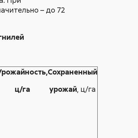
ачительно – до 72
 гнилей
Урожайность,
Сохраненный
ц/га
урожай
, ц/га