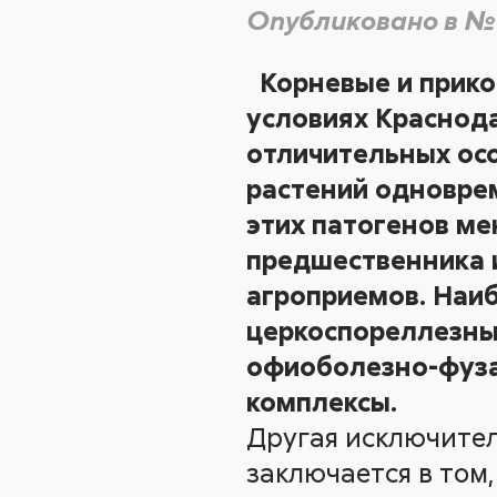
Опубликовано в №
Корневые и прик
условиях Краснода
отличительных ос
растений одновре
этих патогенов ме
предшественника 
агроприемов. Наи
церкоспореллезны
офиоболезно-фуза
комплексы.
Другая исключител
заключается в том