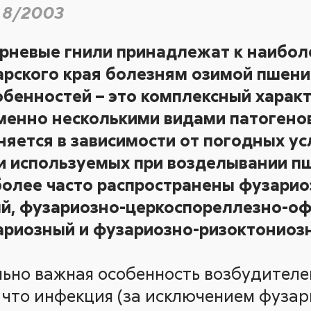
 8/2003
орневые гнили принадлежат к наибол
рского края болезням озимой пшени
обенностей – это комплексный харак
менно несколькими видами патогено
няется в зависимости от погодных ус
и используемых при возделывании п
более часто распространены фузарио
й, фузариозно-церкоспореллезно-о
риозный и фузариозно-ризоктонио
ьно важная особенность возбудителе
, что инфекция (за исключением фуза