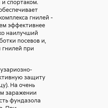
 и спортаком.
обеспечивает
комплекса гнилей -
чем эффективнее
ко наилучший
ботки посевов и,
й гнилей при
фузариозно-
ктивную защиту
у). На очень
ем заражении
ость фундазола
а. При