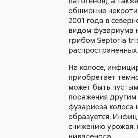
патогенов), а такж
обширные некротич
2001 года в северн
видом фузариума н
грибом Septoria tr
распространенных 
На колосе, инфицир
приобретает темно
может быть пустым
поражения другим 
фузариоза колоса н
образуется. Инфици
снижению урожая, 
ниваленола.