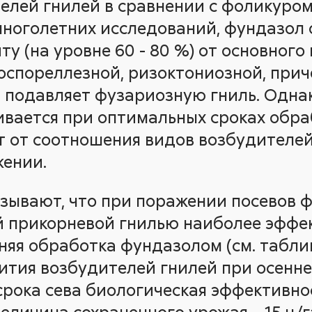
елей гнилей в сравнении с фоликуром
ноголетних исследований, фундазол 
 (на уровне 60 - 80 %) от основного 
оспореллезной, ризоктониозной, при
 подавляет фузариозную гниль. Одна
ивается при оптимальных сроках обра
ит от соотношения видов возбудителе
жении.
зывают, что при поражении посевов 
й прикорневой гнилью наиболее эффе
няя обработка фундазолом (см. таблиц
ития возбудителей гнилей при осенн
срока сева биологическая эффективн
величина сохраненного урожая – 15 ц/г