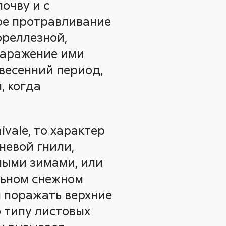
очву и с
ое протравливание
ореллезной,
заражение ими
 весенний период,
, когда
vale, то характер
невой гнили,
ными зимами, или
льном снежном
ен поражать верхние
о типу листовых