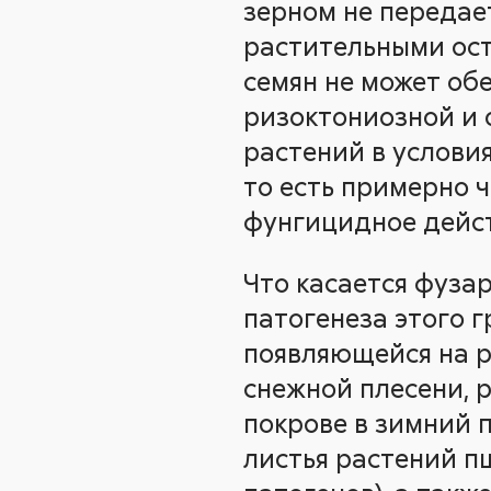
зерном не передает
растительными ост
семян не может об
ризоктониозной и 
растений в условия
то есть примерно ч
фунгицидное дейст
Что касается фузар
патогенеза этого 
появляющейся на р
снежной плесени, 
покрове в зимний п
листья растений п