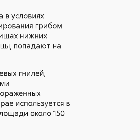
а в условиях
мирования грибом
лищах нижних
ицы, попадают на
евых гнилей,
ими
пораженных
рае используется в
площади около 150