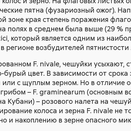
е колос и зерно. На флаговых листьях 
еские пятна (фузариозный ожог). Нап
ой зоне края степень поражения флаг
а полях в среднем была выше (29 % пр
itici, который является одним из наибо
в регионе возбудителей пятнистости 
ованном F. nivale, чешуйки усыхают, 
-бурый цвет. В зависимости от срока
 или с щуплым зерном. Но в отличие 
грибом – F. graminearum (основным 
а Кубани) – розового налета на чешуй
рование колоса и зерна F. nivale не т
но и накоплению в зерне опасного мик