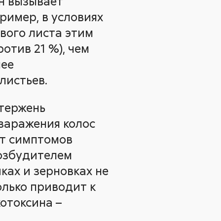
он вызывает
ример, в условиях
ового листа этим
отив 21 %), чем
лее
листьев.
стержень
 заражения колос
от симптомов
возбудителем
ках и зерновках не
олько приводит к
отоксина –