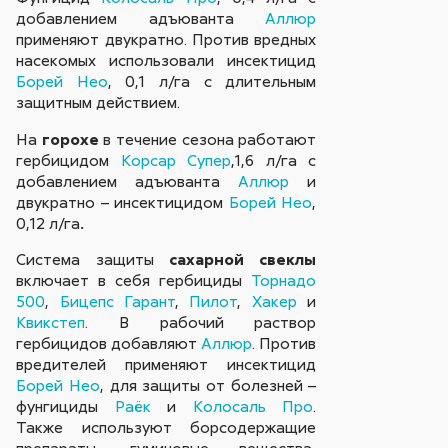
добавлением адъюванта
Аллюр
применяют двукратно. Против вредных
насекомых использовали инсектицид
Борей Нео
, 0,1 л/га с длительным
защитным действием.
На
горохе
в течение сезона работают
гербицидом
Корсар Супер
,1,6 л/га с
добавлением адъюванта
Аллюр
и
двукратно – инсектицидом
Борей Нео
,
0,12 л/га
.
Система защиты
сахарной свеклы
включает в себя гербициды
Торнадо
500
,
Бицепс Гарант
,
Пилот
,
Хакер
и
Квикстеп
. В рабочий раствор
гербицидов добавляют
Аллюр
. Против
вредителей применяют инсектицид
Борей Нео
, для защиты от болезней –
фунгициды
Раёк
и
Колосаль Про
.
Также используют борсодержащие