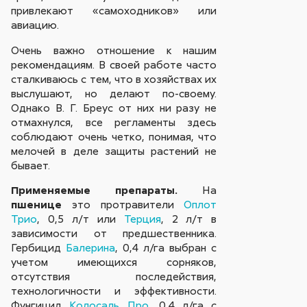
привлекают «самоходников» или
авиацию.
Очень важно отношение к нашим
рекомендациям. В своей работе часто
сталкиваюсь с тем, что в хозяйствах их
выслушают, но делают по-своему.
Однако В. Г. Бреус от них ни разу не
отмахнулся, все регламенты здесь
соблюдают очень четко, понимая, что
мелочей в деле защиты растений не
бывает.
Применяемые препараты.
На
пшенице
это протравители
Оплот
Трио
, 0,5 л/т или
Терция
, 2 л/т в
зависимости от предшественника.
Гербицид
Балерина
, 0,4 л/га выбран с
учетом имеющихся сорняков,
отсутствия последействия,
технологичности и эффективности.
Фунгицид
Колосаль Про
, 0,4 л/га с