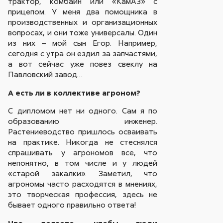
трактор, комбайн или «КамАЗ» с
прицепом. У меня два помощника в
производственных и организационных
вопросах, и они тоже универсалы. Один
из них – мой сын Егор. Например,
сегодня с утра он ездил за запчастями,
а вот сейчас уже повез свеклу на
Павловский завод…
А есть ли в коллективе агроном?
С дипломом нет ни одного. Сам я по
образованию инженер.
Растениеводство пришлось осваивать
на практике. Никогда не стеснялся
спрашивать у агрономов все, что
непонятно, в том числе и у людей
«старой закалки». Заметил, что
агрономы часто расходятся в мнениях,
это творческая профессия, здесь не
бывает одного правильно ответа!
Что делаете, чтобы люди