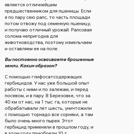
является отличнейшим
предшественником для пшеницы. Если
я по пару сею рапс, то часть площади
потом отвожу под семенную пшеницу,
и получаю отличный урожай. Рапсовая
солома непригодна для
животноводства, поэтому измельчаем
и оставляем ее на поле.
Вы постоянно осваиваете брошенные
земли. Каким образом?
С помощью глифосатсодержащих
гербицидов. У нас уже большой опыт
работы с ними и по залежам, и перед
посевом, и в пару. В Березовке, что за
40 км от нас, на 1 тыс. га, которые не
обрабатывали лет шесть, уничтожили
с помощью торнадо все сорняки, а там
было очень много пырея. Этот
гербицид применяли в прошлом году, и
в этом году приобрели 10 т,