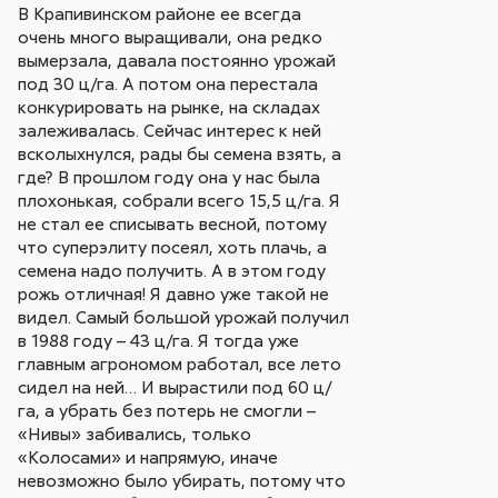
В Крапивинском районе ее всегда
очень много выращивали, она редко
вымерзала, давала постоянно урожай
под 30 ц/га. А потом она перестала
конкурировать на рынке, на складах
залеживалась. Сейчас интерес к ней
всколыхнулся, рады бы семена взять, а
где? В прошлом году она у нас была
плохонькая, собрали всего 15,5 ц/га. Я
не стал ее списывать весной, потому
что суперэлиту посеял, хоть плачь, а
семена надо получить. А в этом году
рожь отличная! Я давно уже такой не
видел. Самый большой урожай получил
в 1988 году – 43 ц/га. Я тогда уже
главным агрономом работал, все лето
сидел на ней… И вырастили под 60 ц/
га, а убрать без потерь не смогли –
«Нивы» забивались, только
«Колосами» и напрямую, иначе
невозможно было убирать, потому что