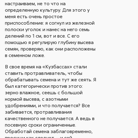
настраиваем, не то что на
определенную культуру. Для этого у
меня есть очень простое
приспособление: я согнул из железной
полоски уголок и нанес на него семь
делений по 1 см, вот и все. С его
помощью я регулирую глубину высева
семян, проверяю, как они расположены
в семенном ложе.
В свое время на «Кузбассах» стали
ставить протравливатель, чтобы
обрабатывать семена и тут же сеять. Я
был категорически против этого:
зерно влажное, сеешь с большой
нормой высева, с азотными
удобрениями, и что получается? Все
забивается, протравливания
качественного не получается. А ведь в
посевную сроки ограниченные.
Обработай семена заблаговременно,
просуши как следует, – и сей.