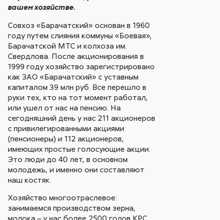
вашем хозяйстве.
Совхоз «Барачатский» основан в 1960
году путем слияния коммуны «Боевая»,
Барачатской МТС и колхоза им.
Свердлова. После акционирования в
1999 году хозяйство зарегистрировано
как ЗАО «Барачатский» с уставным
капиталом 39 млн руб. Все перешло в
руки тех, кто на тот момент работал,
или ушел от нас на пенсию. На
сегодняшний день у нас 211 акционеров
с привилегированными акциями
(пенсионеры) и 112 акционеров,
имеющих простые голосующие акции.
Это люди до 40 лет, в основном
молодежь, и именно они составляют
наш костяк.
Хозяйство многоотраслевое:
занимаемся производством зерна,
молока – у нас более 2500 голов КРС,