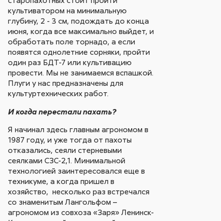
старопахотных стоит пройти
культиватором на минимальную
глубину, 2 - 3 см, подождать до конца
июня, когда все максимально выйдет, и
обработать поле торнадо, а если
появятся однолетние сорняки, пройти
один раз БДТ-7 или культивацию
провести. Мы не занимаемся вспашкой.
Плуги у нас предназначены для
культуртехнических работ.
И когда перестали пахать?
Я начинал здесь главным агрономом в
1987 году, и уже тогда от пахоты
отказались, сеяли стерневыми
сеялками СЗС-2,1. Минимальной
технологией заинтересовался еще в
техникуме, а когда пришел в
хозяйство, несколько раз встречался
со знаменитым Лангольфом –
агрономом из совхоза «Заря» Ленинск-