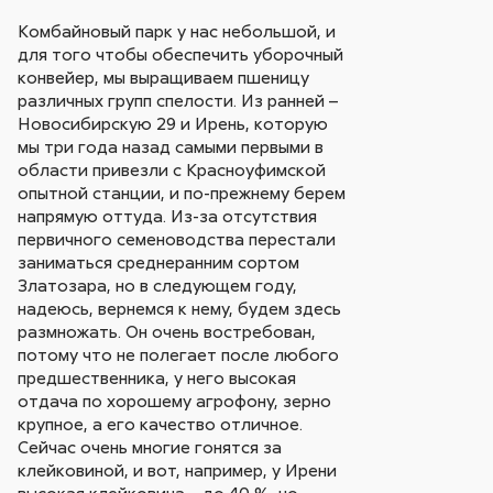
Комбайновый парк у нас небольшой, и
для того чтобы обеспечить уборочный
конвейер, мы выращиваем пшеницу
различных групп спелости. Из ранней –
Новосибирскую 29 и Ирень, которую
мы три года назад самыми первыми в
области привезли с Красноуфимской
опытной станции, и по-прежнему берем
напрямую оттуда. Из-за отсутствия
первичного семеноводства перестали
заниматься среднеранним сортом
Златозара, но в следующем году,
надеюсь, вернемся к нему, будем здесь
размножать. Он очень востребован,
потому что не полегает после любого
предшественника, у него высокая
отдача по хорошему агрофону, зерно
крупное, а его качество отличное.
Сейчас очень многие гонятся за
клейковиной, и вот, например, у Ирени
высокая клейковина – до 40 %, но