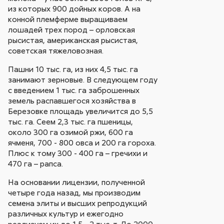
из которых 900 дойных коров. А на
конной племферме выращиваем
лошадей трех пород – орловская
рысистая, американская рысистая,
советская тяжеловозная.
Пашни 10 тыс. га, из них 4,5 тыс. га
занимают зерновые. В следующем году
с введением 1 тыс. га заброшенных
земель распавшегося хозяйства в
Березовке площадь увеличится до 5,5
тыс. га. Сеем 2,3 тыс. га пшеницы,
около 300 га озимой ржи, 600 га
ячменя, 700 - 800 овса и 200 га гороха.
Плюс к тому 300 - 400 га – гречихи и
470 га – рапса.
На основании лицензии, полученной
четыре года назад, мы производим
семена элиты и высших репродукций
различных культур и ежегодно
реализуем их до 1,5 - 2 тыс. т. До 2000