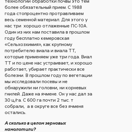
технологии обработки почвы это тем
более обязательный прием. С 1988
года стопроцентно протравливаем
весь семенной материал. Для этого у
нас три хорошо отлаженные ПС-10А.
Один из них нам поставила в прошлом
году бесплатно кемеровская
«Сельхозхимия», как крупному
потребителю виала и виала ТТ,
которые применяем уже три года. Виал
ТТ и по цене нас устраивает, и хорошо
работает, убирает практически все
болезни. В прошлом году по вегетации
мы исследовали посевы и не
обнаружили ни головни, ни корневых
гнилей. Даже на ячмене. Он у нас дал за
30 ц/га. С 600 га почти 2 тыс. т
собрали, а в округе все без ячменя
остались.
А сколько в целом зерновых
намолотили?