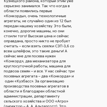
Кузнецкого района, который этим уже
серьезно занимался. Так что когда в
области появились первые
«Конкорды», очень технологичные
агрегаты, не случайно один из 12 был
передан нашему хозяйству. Это были,
конечно, дорогие машины, но они
стоили того! Высокая цена и сейчас
оправдана, просто никто не пробует
считать – если взять сеялки СЗП-3,6 со
всем шлейфом, это такие деньги! А
сейчас мне для посева нужен
«Конкорд», два механизатора для
круглосуточной работы, машина для
подвоза семян – и все. У нас сейчас три
посевных агрегата – два «Конкорда» и
один «Кузбасс». За организацию
производства посевных агрегатов в
области я благодарен областной
администрации, департаменту
сельского хозяйства и ООО «Агро»
(директор – А. А. Альтерготт). Это