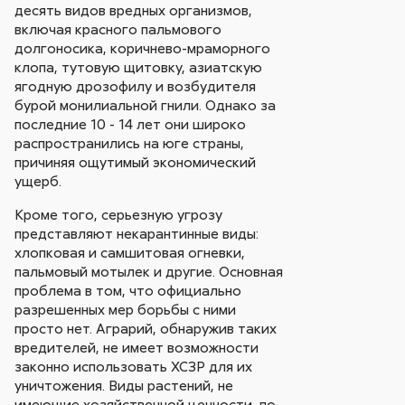
десять видов вредных организмов,
включая красного пальмового
долгоносика, коричнево-мраморного
клопа, тутовую щитовку, азиатскую
ягодную дрозофилу и возбудителя
бурой монилиальной гнили. Однако за
последние 10 - 14 лет они широко
распространились на юге страны,
причиняя ощутимый экономический
ущерб.
Кроме того, серьезную угрозу
представляют некарантинные виды:
хлопковая и самшитовая огневки,
пальмовый мотылек и другие. Основная
проблема в том, что официально
разрешенных мер борьбы с ними
просто нет. Аграрий, обнаружив таких
вредителей, не имеет возможности
законно использовать ХСЗР для их
уничтожения. Виды растений, не
имеющие хозяйственной ценности, по