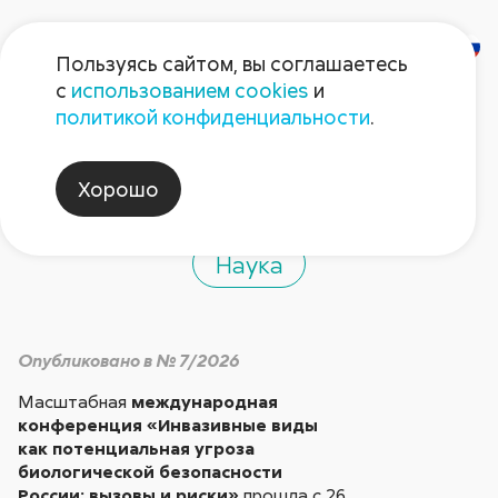
Пользуясь сайтом, вы соглашаетесь
с
использованием cookies
и
Инвазивные виды и
политикой конфиденциальности
.
АПК РФ
Хорошо
Наука
Опубликовано в № 7/2026
Масштабная
международная
конференция «Инвазивные виды
как потенциальная угроза
биологической безопасности
России: вызовы и риски»
прошла с 26