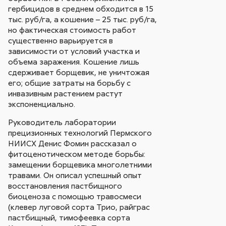
гербицидов в среднем обходится в 15
тыс. руб/га, а кошение – 25 тыс. руб/га,
но фактическая стоимость работ
существенно варьируется в
зависимости от условий участка и
объема заражения. Кошение лишь
сдерживает борщевик, не уничтожая
его; общие затраты на борьбу с
инвазивным растением растут
экспоненциально.
Руководитель лаборатории
прецизионных технологий Пермского
НИИСХ Денис Фомин рассказал о
фитоценотическом методе борьбы:
замещении борщевика многолетними
травами. Он описал успешный опыт
восстановления пастбищного
биоценоза с помощью травосмеси
(клевер луговой сорта Трио, райграс
пастбищный, тимофеевка сорта