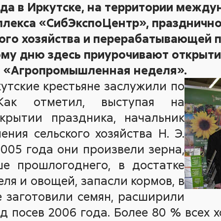
ода в Иркутске, на территории межд
плекса «СибЭкспоЦентр», праздничн
кого хозяйства и перерабатывающей
ому дню здесь приурочивают открыт
и «Агропромышленная неделя».
утские крестьяне заслужили по
Как отметил, выступая на
крытии праздника, начальник
ения сельского хозяйства Н. Э.
2005 года они произвели зерна,
е прошлогоднего, в достатке
ля и овощей, запасли кормов, в
е заготовили семян, расширили
 посев 2006 года. Более 80 % всех 