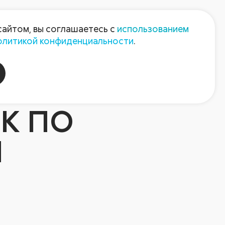
Пресс-центр
Контакты
сайтом, вы соглашаетесь с
использованием
олитикой конфиденциальности
.
пания
Август-Агро
К ПО
М