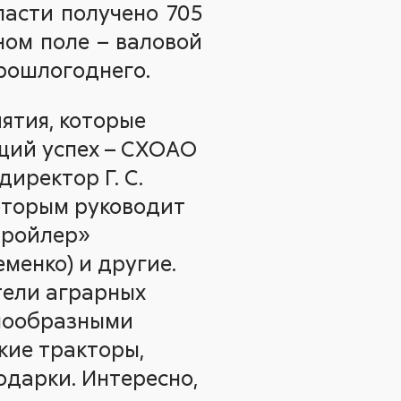
ласти получено 705
ном поле – валовой
прошлогоднего.
ятия, которые
щий успех – СХОАО
иректор Г. С.
которым руководит
бройлер»
еменко) и другие.
тели аграрных
нообразными
кие тракторы,
одарки. Интересно,