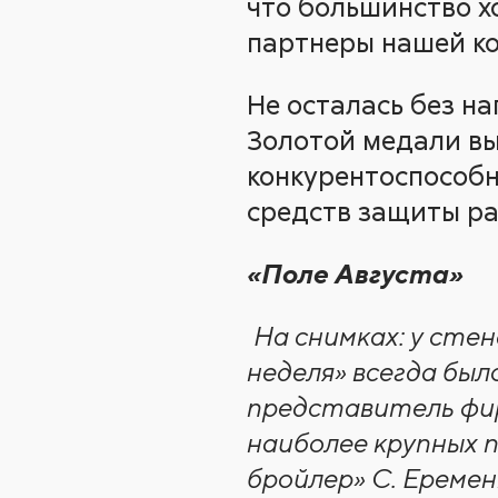
что большинство хо
партнеры нашей к
Не осталась без н
Золотой медали вы
конкурентоспособн
средств защиты ра
«Поле Августа»
На снимках: у сте
неделя» всегда был
представитель фир
наиболее крупных 
бройлер» С. Еремен