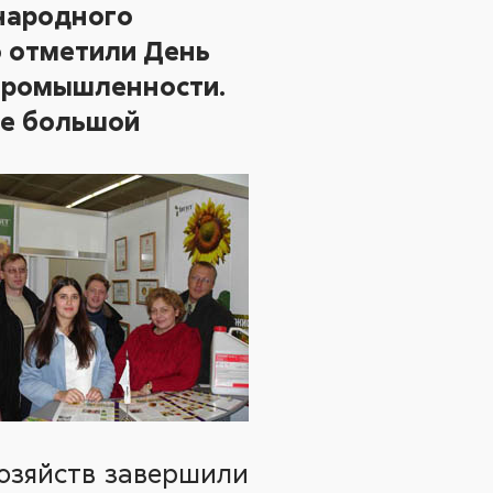
ународного
о отметили День
 промышленности.
ие большой
хозяйств завершили