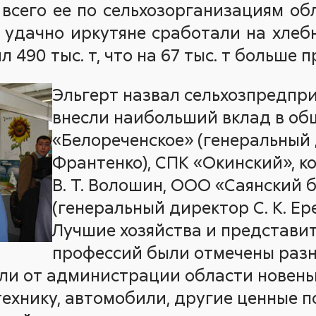
 всего ее по сельхозорганизациям об
 удачно иркутяне сработали на хлеб
л 490 тыс. т, что на 67 тыс. т больше 
Эльгерт назвал сельхозпредпри
внесли наибольший вклад в об
«Белореченское» (генеральный д
Франтенко), СПК «Окинский», 
В. Т. Волошин, ООО «Саянский 
(генеральный директор С. К. Ер
Лучшие хозяйства и представи
профессий были отмечены раз
ли от администрации области новень
технику, автомобили, другие ценные п