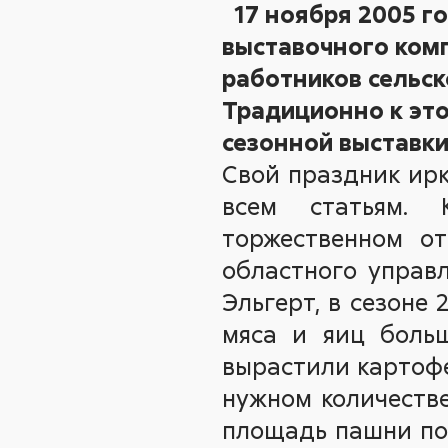
17 ноября 2005 г
выставочного ком
работников сельс
Традиционно к эт
сезонной выставк
Свой праздник ирк
всем статьям. 
торжественном от
областного управл
Эльгерт, в сезоне 
мяса и яиц больш
вырастили картофе
нужном количеств
площадь пашни под