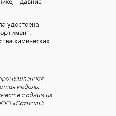
ике, – давние
ла удостоена
сортимент,
ства химических
ропромышленная
лотая медаль;
месте с одним из
ООО «Саянский