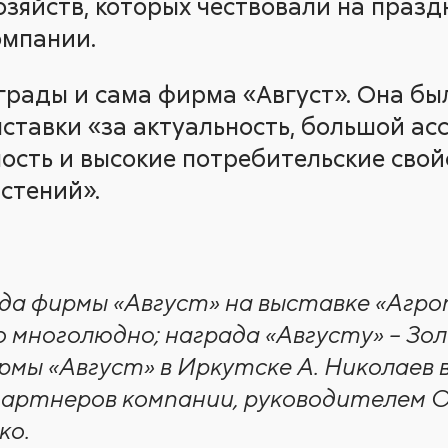
зяйств, которых чествовали на праздн
омпании.
аграды и сама фирма «Август». Она бы
ставки «за актуальность, большой ас
ость и высокие потребительские свой
стений».
нда фирмы «Август» на выставке «Аг
о многолюдно; награда «Августу» – Зо
мы «Август» в Иркутске А. Николаев в
партнеров компании, руководителем 
ко.