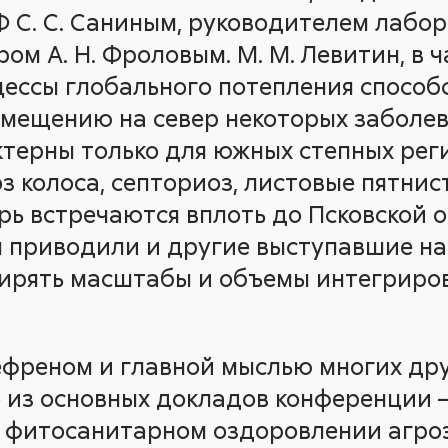
С. С. Саниным, руководителем лабора
ом А. Н. Фроловым. М. М. Левитин, в ч
цессы глобального потепления способ
мещению на север некоторых заболев
терны только для южных степных реги
 колоса, септориоз, листовые пятнист
рь встречаются вплоть до Псковской о
 приводили и другие выступавшие на
ширять масштабы и объемы интегриро
ефреном и главной мыслью многих дру
о из основных докладов конференции 
 фитосанитарном оздоровлении агроэ