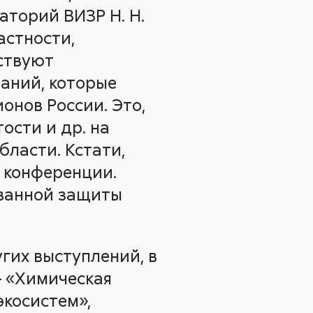
торий ВИЗР Н. Н.
астности,
ствуют
аний, которые
онов России. Это,
ости и др. на
бласти. Кстати,
 конференции.
ванной защиты
гих выступлений, в
– «Химическая
косистем»,