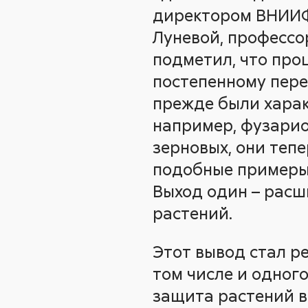
директором ВНИИФ 
Луневой, профессор
подметил, что про
постепенному пере
прежде были харак
например, фузариоз
зерновых, они тепе
подобные примеры
Выход один – рас
растений.
Этот вывод стал р
том числе и одног
защита растений в