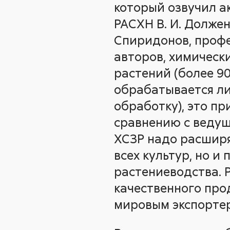
который озвучил а
РАСХН В. И. Долже
Спиридонов, профес
авторов, химическ
растений (более 9
обрабатывается ли
обработку), это п
сравнению с веду
ХСЗР надо расширя
всех культур, но 
растениеводства. 
качественного про
мировым экспорте