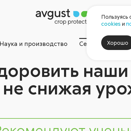
Пользуясь 
cookies
и
п
Хорошо
Наука и производство
Сервисы
Ком
доровить наши
 не снижая ур
Рекомендуют учены