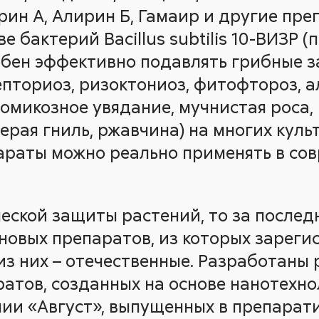
рин А, Алирин Б, Гамаир и другие пре
е бактерий Bacillus subtilis 10-ВИЗР 
бен эффективно подавлять грибные 
епториоз, ризоктониоз, фитофтороз, 
еомикозное увядание, мучнистая роса,
ерая гниль, ржавчина) на многих куль
параты можно реально применять в со
ческой защиты растений, то за послед
 новых препаратов, из которых зареги
 из них – отечественные. Разработаны
атов, созданных на основе нанотехнол
ии «Август», выпущенных в препарат