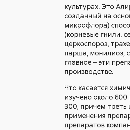
культурах. Это Али
созданный на основ
микрофлора) спосо
(корневые гнили, с
церкоспороз, трах
парша, монилиоз, с
главное – эти пре
производстве.
Что касается хими
изучено около 600
300, причем треть
применения препар
препаратов компан