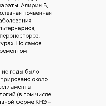
параты. Алирин Б,
(полезная почвенная
заболевания
альтернариоз,
 пероноспороз,
турах. Но самое
временном
ние годы было
стрировано около
 регламенты
огий (в том числе
ивной форме КНЭ –