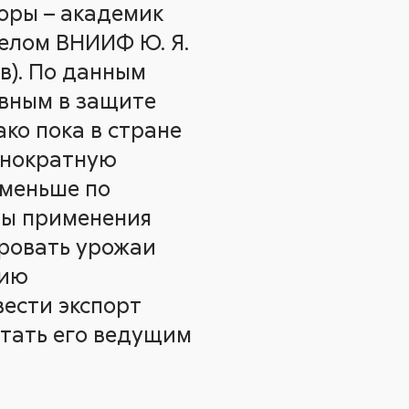
торы – академик
елом ВНИИФ Ю. Я.
ев). По данным
овным в защите
ко пока в стране
однократную
 меньше по
бы применения
ировать урожаи
цию
вести экспорт
стать его ведущим