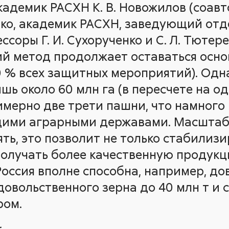
кадемик РАСХН К. В. Новожилов (соав
нко, академик РАСХН, заведующий отд
соры Г. И. Сухорученко и С. Л. Тютер
ий метод продолжает оставаться осн
0 % всех защитных мероприятий). Одна
шь около 60 млн га (в пересчете на 
римерно две трети пашни, что намного
щими аграрными державами. Масшта
ть, это позволит не только стабилиз
и получать более качественную продук
Россия вполне способна, например, до
довольственного зерна до 40 млн т и 
ром.