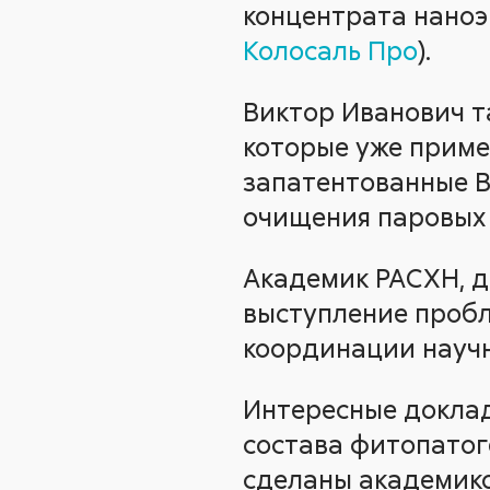
концентрата наноэ
Колосаль Про
).
Виктор Иванович т
которые уже приме
запатентованные 
очищения паровых 
Академик РАСХН, д
выступление проб
координации научн
Интересные доклад
состава фитопатог
сделаны академико