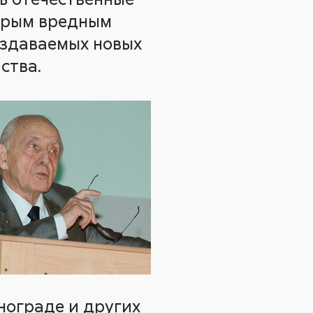
торым вредным
оздаваемых новых
ства.
инограде и других