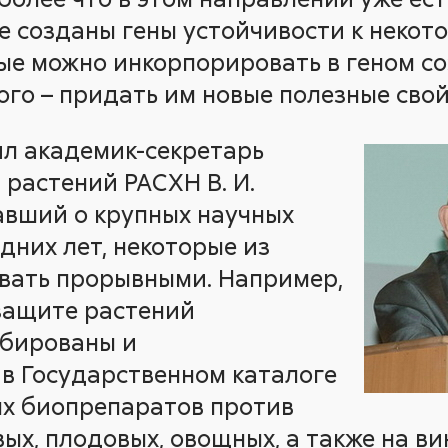
не созданы гены устойчивости к неко
ые можно инкорпорировать в геном с
того – придать им новые полезные свой
л академик-секретарь
растений РАСХН В. И.
авший о крупных научных
дних лет, некоторые из
вать прорывными. Например,
защите растений
обированы и
в Государственном каталоге
ых биопрепаратов против
ых, плодовых, овощных, а также на в