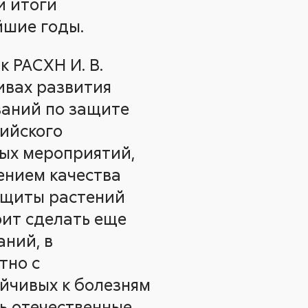
и итоги
йшие годы.
 РАСХН И. В.
ивах развития
аний по защите
сийского
ых мероприятий,
ением качества
ащиты растений
оит сделать еще
аний, в
тно с
ойчивых к болезням
ть отечественные