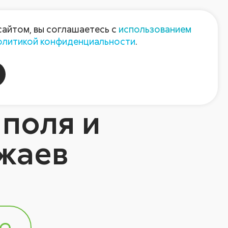
Пресс-центр
Контакты
сайтом, вы соглашаетесь с
использованием
олитикой конфиденциальности
.
пания
Август-Агро
 поля и
ожаев
е