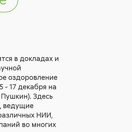
тся в докладах и
аучной
ое оздоровление
 - 17 декабря на
 Пушкин). Здесь
, ведущие
 различных НИИ,
паний во многих