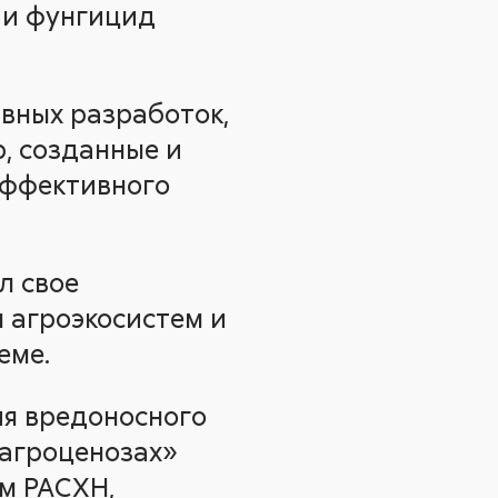
 и фунгицид
вных разработок,
, созданные и
эффективного
л свое
 агроэкосистем и
еме.
ия вредоносного
 агроценозах»
м РАСХН,