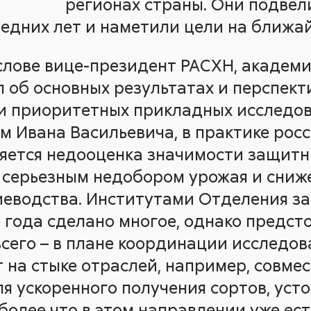
регионах страны. Они подвел
едних лет и наметили цели на ближа
слове вице-президент РАСХН, академик
л об основных результатах и перспект
и приоритетных прикладных исследов
м Ивана Васильевича, в практике рос
яется недооценка значимости защитн
 серьезным недобором урожая и сниж
иеводства. Институтами Отделения з
 года сделано многое, однако предст
сего – в плане координации исследов
 на стыке отраслей, например, совмес
я ускоренного получения сортов, уст
более что в этом направлении уже ес