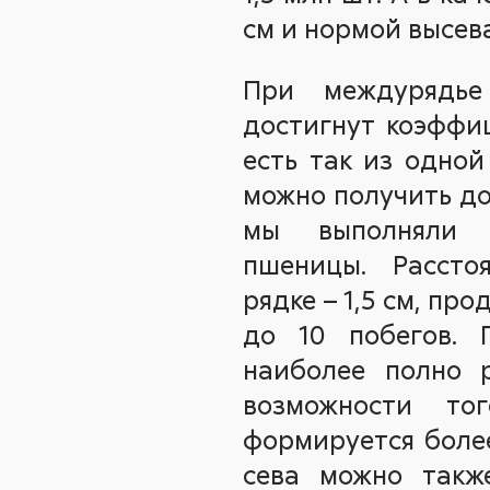
см и нормой высева 
При междурядь
достигнут коэффиц
есть так из одно
можно получить до
мы выполняли 
пшеницы. Рассто
рядке – 1,5 см, пр
до 10 побегов. 
наиболее полно 
возможности то
формируется более
сева можно также