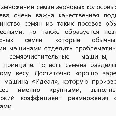
змножении семян зерновых колосовы
ева очень важна качественная под
инство семян из таких посевов о
есными, но также образуется нез
весных семян, которые обычны
ми машинами отделить проблематичн
 семяочистительные машины,
 принципе. То есть семена раздел
ому весу. Достаточно хорошо зар
я машина «Идеал», которую произво
сев именно крупными, выполн
сокий коэффициент размножения
ами.