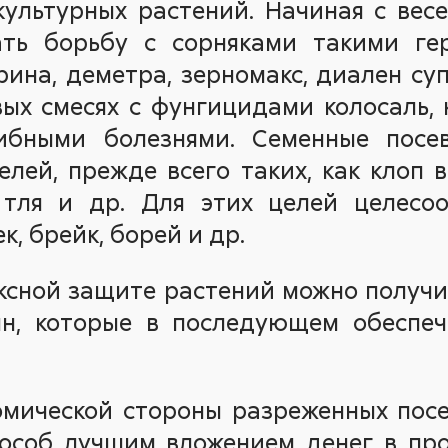
ультурных растений. Начиная с вес
ать борьбу с сорняками такими г
ерина, деметра, зерномакс, диален су
ых смесях с фунгицидами колосаль, 
ибными болезнями. Семенные посе
лей, прежде всего таких, как клоп 
 тля и др. Для этих целей целесо
, брейк, борей и др.
ксной защите растений можно получ
ян, которые в последующем обесп
омической стороны разреженных посе
пособ лучшим вложением денег в про