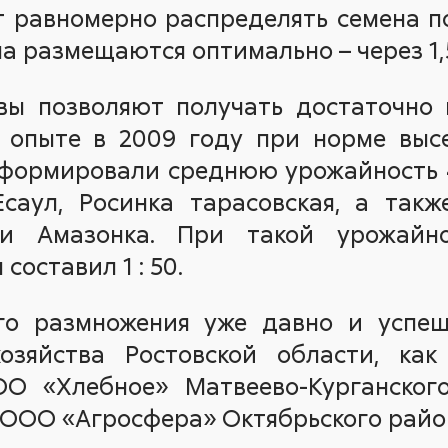
 равномерно распределять семена п
а размещаются оптимально – через 1,5 
вы позволяют получать достаточно 
 опыте в 2009 году при норме высе
формировали среднюю урожайность 44
саул, Росинка тарасовская, а так
и Амазонка. При такой урожайно
составил 1 : 50.
го размножения уже давно и успе
хозяйства Ростовской области, ка
ОО «Хлебное» Матвеево-Курганско
 ООО «Агросфера» Октябрьского район