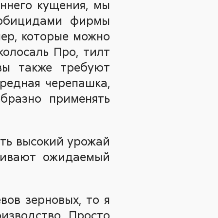
еннего кущения, мы
ербицидами фирмы
пер, которые можно
колосаль Про, тилт
вы также требуют
вредная черепашка,
образно применять
ить высокий урожай
ечивают ожидаемый
вов зерновых, то я
изводство. Просто