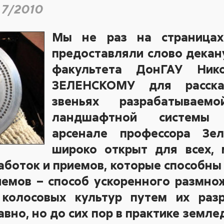
 7/2010
Мы не раз на страницах
предоставляли слово декан
факультета ДонГАУ Ник
ЗЕЛЕНСКОМУ для расска
звеньях разрабатываем
ландшафтной системы
арсенале профессора Зел
широко открыт для всех, 
аботок и приемов, которые способны
иемов – способ ускоренного размн
 колосовых культур путем их разр
авно, но до сих пор в практике земл