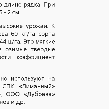
о длине рядка. При
- 2 см.
высокие урожаи. К
ва 60 кг/га сорта
 ц/га. Это мягкие
же озимые твердые
сти коэффициент
шно используют на
к СПК «Лиманный»
го, ООО «Дубрава»
ов и др.