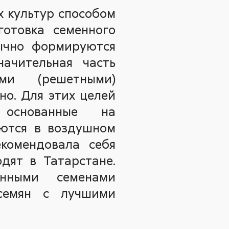
х культур способом
готовка семенного
бычно формируются
начительная часть
ми (решетными)
о. Для этих целей
 основанные на
яются в воздушном
екомендовала себя
дят в Татарстане.
енными семенами
 семян с лучшими