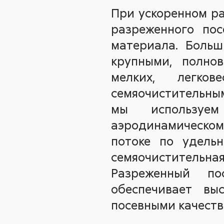
При ускоренном ра
разреженного пос
материала. Больш
крупными, полнов
мелких, легко
семяочистительны
мы используем
аэродинамическом
потоке по удельн
семяочистительна
Разреженный по
обеспечивает вы
посевными качеств