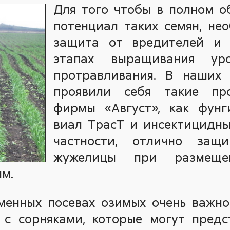
Для того чтобы в полном о
потенциал таких семян, не
защита от вредителей и 
этапах выращивания ур
протравливания. В наших 
проявили себя такие пр
фирмы «Август», как фунг
виал ТрасТ и инсектицидны
частности, отлично защ
жужелицы при размещ
м.
менных посевах озимых очень важно
с сорняками, которые могут предс