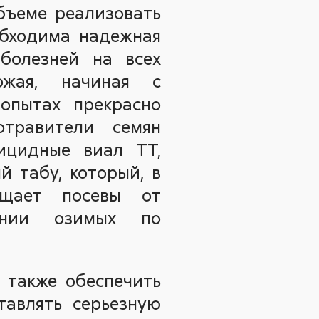
бъеме реализовать
обходима надежная
болезней на всех
ожая, начиная с
опытах прекрасно
отравители семян
ицидные виал ТТ,
й табу, который, в
ищает посевы от
ении озимых по
 также обеспечить
тавлять серьезную