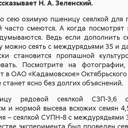
сказывает Н. А. Зеленский.
то сею озимую пшеницу сеялкой для
 часто смеются. А когда посмотрят 
задумываются. Ведь если дополнить 
у можно сеять с междурядьями 35 и да
ки становится пропашной культур
овать. Посмотрите на фотографии,
 в ОАО «Кадамовское» Октябрьского
е станет ясно без долгих объяснений.
цу рядовой сеялкой СЗП-3,6 
м и нормой высева всхожих семян 4,5 
ия – сеялкой СУПН-8 с междурядьями 
ачестве эксперимента был проведен се