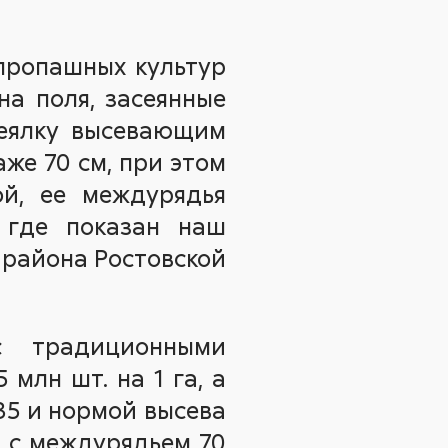
 пропашных культур
на поля, засеянные
сеялку высевающим
же 70 см, при этом
ой, ее междурядья
 где показан наш
 района Ростовской
с традиционными
млн шт. на 1 га, а
35 и нормой высева
в с междурядьем 70