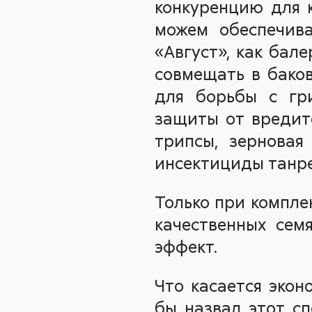
конкуренцию для к
можем обеспечив
«Август», как бал
совмещать в баков
для борьбы с гр
защиты от вредите
трипсы, зерновая
инсектициды танрек
Только при компле
качественных сем
эффект.
Что касается экон
бы назвал этот с