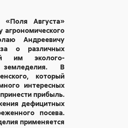
 «Поля Августа»
у агрономического
олаю Андреевичу
за о различных
ой им эколого-
 земледелия. В
енского, который
много интересных
 принести прибыль.
ожения дефицитных
еженного посева.
еделия применяется