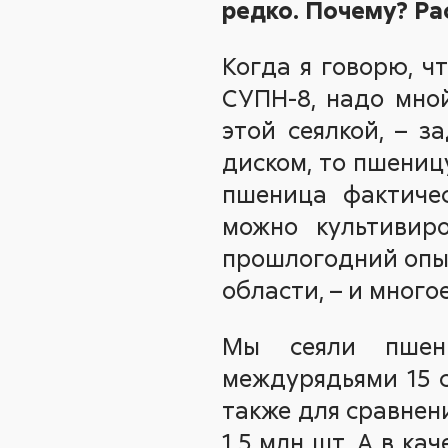
редко. Почему? Рас
Когда я говорю, ч
СУПН-8, надо мной
этой сеялкой, – 
диском, то пшениц
пшеница фактичес
можно культивир
прошлогодний опыт
области, – и много
Мы сеяли пшени
междурядьями 15 с
также для сравнен
1,5 млн шт. А в к