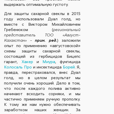
выдержать оптимальную густоту.
Для защиты сахарной свеклы в 2015
году использовали Дуал голд, но
вместе с Виктором Михайловичем
Гребенюком (
региональный
представитель ТОО «Август-
) заложили
Казахстан» –
прим. ред.
опыт по применению «августовской»
схемы защиты сахарной свеклы,
состоящей из гербицидов Бицепс
гарант,
Хакер
и
Миура
, фунгицида
Колосаль Про
и инсектицида
Борей
. Я,
правда, перестраховался, внес Дуал
голд, но в целом результат мы
получили очень хороший. Дело в том,
что после каждого полива активно
начинают всходить сорняки, и мы
частично применяем ручную прополку.
К тому же нам нужно обеспечивать
заработком наших женщин. За