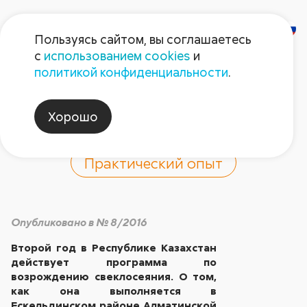
Пользуясь сайтом, вы соглашаетесь
с
использованием cookies
и
Казахстанскому
политикой конфиденциальности
.
сахару быть!
Хорошо
Практический опыт
Опубликовано в № 8/2016
Второй год в Республике Казахстан
действует программа по
возрождению свеклосеяния. О том,
как она выполняется в
Ескельдинском районе Алматинской