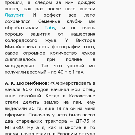
прошли, а следом за ним дождик
выпал, как раз после него внесли
Лазурит
. И эффект все лето
сохранялся. Семенные клубни мы
обрабатывали
Табу
, и он очень
хорошо защитил от нашествия
колорадского жука. У Виктора
Михайловича есть фотографии того,
какое огромное количество жуков
скапливалось при поливе в
междурядьях. Так что урожай мы
получили весомый – по 40 т с 1 га».
А. К. Дюсенбинов:
«Фермерствовать в
начале 90-х годов начинал мой отец,
ныне покойный. Когда в Казахстане
стали делить землю на паи, ему
выделили 30 га, еще 18 га он на меня
оформил. Поначалу у него было всего
два стареньких трактора – ДТ-75 и
МТЗ-80. Ну а я, как и многие в то
время, начал ездить в Европу и оттуда