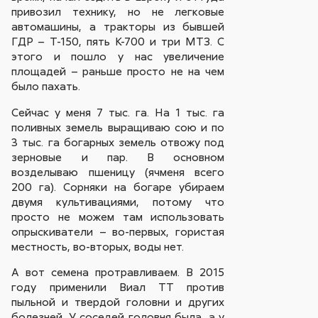
привозил технику, но не легковые
автомашины, а тракторы из бывшей
ГДР – Т-150, пять К-700 и три МТЗ. С
этого и пошло у нас увеличение
площадей – раньше просто не на чем
было пахать.
Сейчас у меня 7 тыс. га. На 1 тыс. га
поливных земель выращиваю сою и по
3 тыс. га богарных земель отвожу под
зерновые и пар. В основном
возделываю пшеницу (ячменя всего
200 га). Сорняки на богаре убираем
двумя культивациями, потому что
просто не можем там использовать
опрыскиватели – во-первых, гористая
местность, во-вторых, воды нет.
А вот семена протравливаем. В 2015
году применили Виал ТТ против
пыльной и твердой головни и других
болезней. У соседей головня была, а у