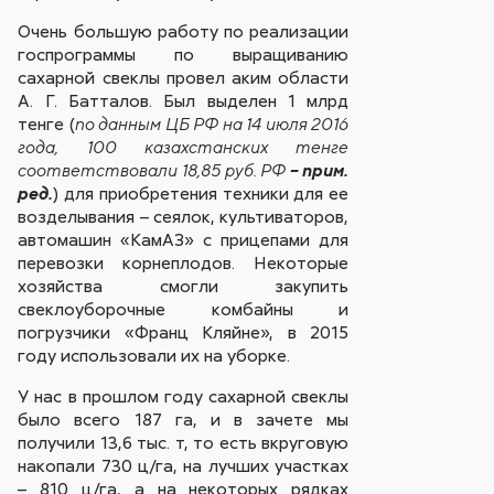
Очень большую работу по реализации
госпрограммы по выращиванию
сахарной свеклы провел аким области
А. Г. Батталов. Был выделен 1 млрд
тенге (
по данным ЦБ РФ на 14 июля 2016
года, 100 казахстанских тенге
соответствовали 18,85 руб. РФ
– прим.
) для приобретения техники для ее
ред.
возделывания – сеялок, культиваторов,
автомашин «КамАЗ» с прицепами для
перевозки корнеплодов. Некоторые
хозяйства смогли закупить
свеклоуборочные комбайны и
погрузчики «Франц Кляйне», в 2015
году использовали их на уборке.
У нас в прошлом году сахарной свеклы
было всего 187 га, и в зачете мы
получили 13,6 тыс. т, то есть вкруговую
накопали 730 ц/га, на лучших участках
– 810 ц/га, а на некоторых рядках