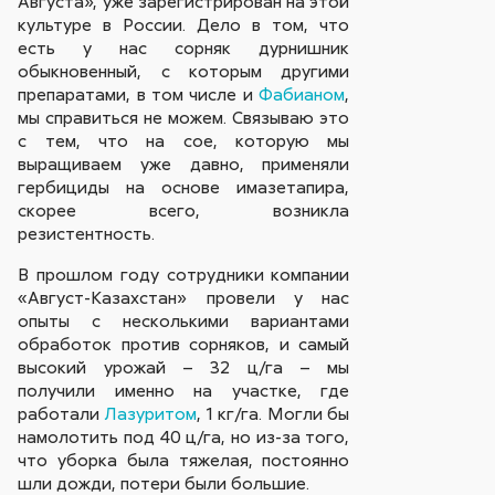
Августа», уже зарегистрирован на этой
культуре в России. Дело в том, что
есть у нас сорняк дурнишник
обыкновенный, с которым другими
препаратами, в том числе и
Фабианом
,
мы справиться не можем. Связываю это
с тем, что на сое, которую мы
выращиваем уже давно, применяли
гербициды на основе имазетапира,
скорее всего, возникла
резистентность.
В прошлом году сотрудники компании
«Август-Казахстан» провели у нас
опыты с несколькими вариантами
обработок против сорняков, и самый
высокий урожай – 32 ц/га – мы
получили именно на участке, где
работали
Лазуритом
, 1 кг/га. Могли бы
намолотить под 40 ц/га, но из-за того,
что уборка была тяжелая, постоянно
шли дожди, потери были большие.