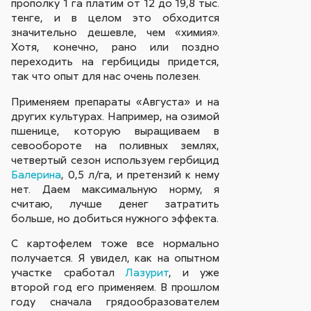
прополку 1 га платим от 12 до 19,8 тыс.
тенге, и в целом это обходится
значительно дешевле, чем «химия».
Хотя, конечно, рано или поздно
переходить на гербициды придется,
так что опыт для нас очень полезен.
Применяем препараты «Августа» и на
других культурах. Например, на озимой
пшенице, которую выращиваем в
севообороте на поливных землях,
четвертый сезон используем гербицид
Балерина
, 0,5 л/га, и претензий к нему
нет. Даем максимальную норму, я
считаю, лучше денег затратить
больше, но добиться нужного эффекта.
С картофелем тоже все нормально
получается. Я увидел, как на опытном
участке сработал
Лазурит
, и уже
второй год его применяем. В прошлом
году сначала грядообразователем