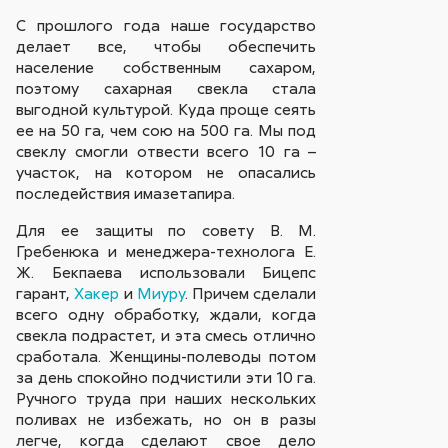
С прошлого года наше государство
делает все, чтобы обеспечить
население собственным сахаром,
поэтому сахарная свекла стала
выгодной культурой. Куда проще сеять
ее на 50 га, чем сою на 500 га. Мы под
свеклу смогли отвести всего 10 га –
участок, на котором не опасались
последействия имазетапира.
Для ее защиты по совету В. М.
Гребенюка и менеджера-технолога Е.
Ж. Бекпаева использовали Бицепс
гарант,
Хакер
и
Миуру
. Причем сделали
всего одну обработку, ждали, когда
свекла подрастет, и эта смесь отлично
сработала. Женщины-полеводы потом
за день спокойно подчистили эти 10 га.
Ручного труда при наших нескольких
поливах не избежать, но он в разы
легче, когда сделают свое дело