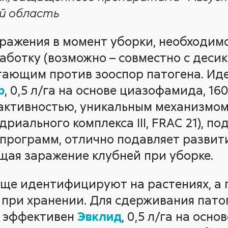
ой область
ражения в момент уборки, необходим
отку (возможно – совместно с десик
тающим против зооспор патогена. Ид
р
, 0,5 л/га на основе циазофамида, 16
активностью, уникальным механизмом
риального комплекса III, FRAC 21), п
программ, отлично подавляет развит
щая заражение клубней при уборке.
аще идентифицируют на растениях, а п
 при хранении. Для сдерживания пато
я эффективен
Эвклид
, 0,5 л/га на осн