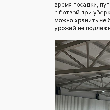
время посадки, пу
с ботвой при уборк
можно хранить не б
урожай не подлеж