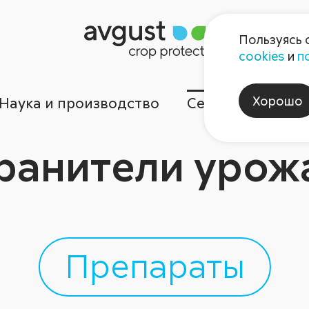
Пользуясь 
cookies
и
п
Хорошо
Наука и производство
Сервисы
Ком
ранители урож
Препараты