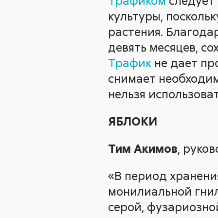
Трафиком
следует 
культуры, поскольк
растения. Благода
девять месяцев, со
Трафик
не дает пр
снимает необходим
нельзя использова
ЯБЛОКИ
Тим Акимов
, руко
«В период хранени
монилиальной гнил
серой, фузариозно