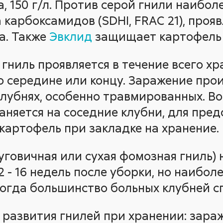
а, 150 г/л. Против серой гнили наибол
а карбоксамидов (SDHI, FRAC 21), про
а. Также
Эвклид
защищает картофель 
гниль проявляется в течение всего хр
го середине или концу. Заражение про
клубнях, особенно травмированных. Во
аняется на соседние клубни, для пре
картофель при закладке на хранение.
уговичная или сухая фомозная гниль) 
2 - 16 недель после уборки, но наибол
когда большинство больных клубней сг
развития гнилей при хранении: зара