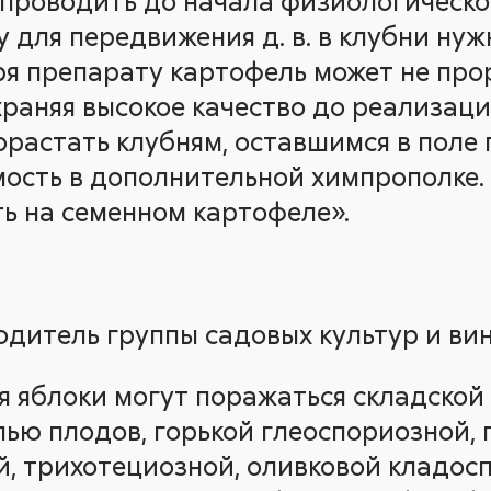
проводить до начала физиологическо
у для передвижения д. в. в клубни ну
ря препарату картофель может не прор
храняя высокое качество до реализаци
орастать клубням, оставшимся в поле 
ость в дополнительной химпрополке.
ть на семенном картофеле».
водитель группы садовых культур и ви
я яблоки могут поражаться складской
ью плодов, горькой глеоспориозной, 
й, трихотециозной, оливковой кладос