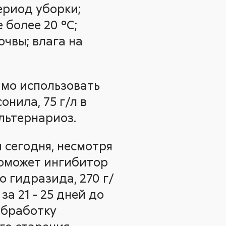
ериод уборки;
 более 20 °C;
чвы; влага на
мо использовать
нила, 75 г/л в
альтернариоз.
 сегодня, несмотря
поможет ингибитор
о гидразида, 270 г/
за 21 - 25 дней до
Обработку