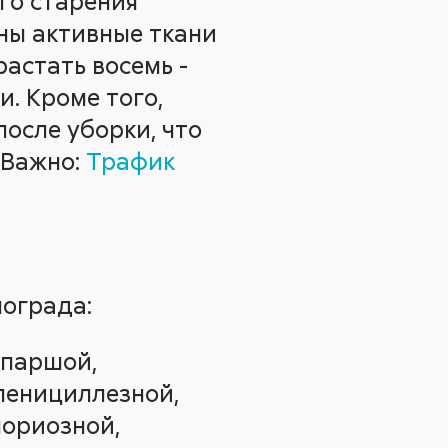
го старения
жны активные ткани
астать восемь -
и. Кроме того,
после уборки, что
 Важно:
Трафик
нограда:
 паршой,
пенициллезной,
пориозной,