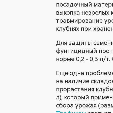
посадочный матери
выкопка незрелых к
травмирование уро
клубнях при хранен
Для защиты семенн
фунгицидный про
норме 0,2 - 0,3 л/
Еще одна проблема
на наличие складо
прорастания клуб
л), который применя
сбора урожая (разм