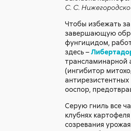
С. С. Нижегородск
Чтобы избежать за
завершающую обраб
фунгицидом, рабо
здесь –
Либертадо
трансламинарной 
(ингибитор митоход
антирезистентных 
ооспор, предотвра
Серую гниль все ч
клубнях картофеля
созревания урожа