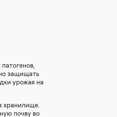
 патогенов,
жно защищать
адки урожая на
в хранилище.
ную почву во