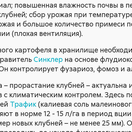
ал; повышенная влажность почвы в п
лубней; сбор урожая при температуре
жая и большое количество примеси по
ии (плохая вентиляция).
ого картофеля в хранилище необходи
травитель
Синклер
на основе флудиоксо
т. Он контролирует фузариоз, фомоз и 
 – прорастание клубней – актуальна и
в с климатическим контролем. Здесь 
ней
Трафик
(калиевая соль малеиновог
ют в норме 12 - 15 л/га в период вции 
ер новых клубней – не менее 25 мм). 