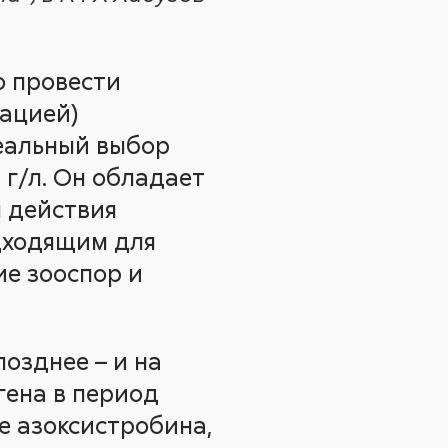
о провести
ацией)
еальный выбор
0 г/л. Он обладает
 действия
одходящим для
ие зооспор и
озднее – и на
гена в период
ове азоксистробина,