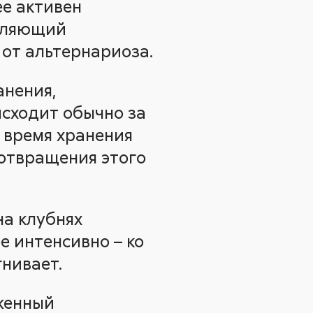
ее активен
являющий
от альтернариоза.
анения,
исходит обычно за
 время хранения
дотвращения этого
на клубнях
ее интенсивно – ко
нивает.
женный