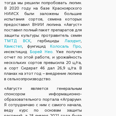
тогда мы решили попробовать люпин.
В 2020 году на базе Красноярского
НИИСХ были заложены большие
испытания сортов, семена которых
предоставил ВНИИ люпина. «Август»
поставил полный пакет препаратов для
защиты культуры: протравитель семян
ТМТД ВСК
, гербициды
Лазурит
,
Квикстеп
, фунгицид
Колосаль Про
,
инсектицид
Борей Нео
. Уже получен
отчет по этой работе, и урожайность
нескольких сортов превысила 20 ц/га,
а сорт Сидерат 46 дал 26,9 ц/га. В
планах на этот год – внедрение люпина
в сельхозпроизводство.
«Август» является генеральным
спонсором информационно-
образовательного портала «Аграрум».
Я сотрудничаю с ним с самого начала,
веду курс по основам защиты
растений, а 18 января 2021 года была