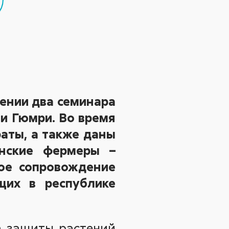
мении два семинара
 и Гюмри. Во время
раты, а также даны
янские фермеры –
кое сопровождение
щих в республике
а защиты растений