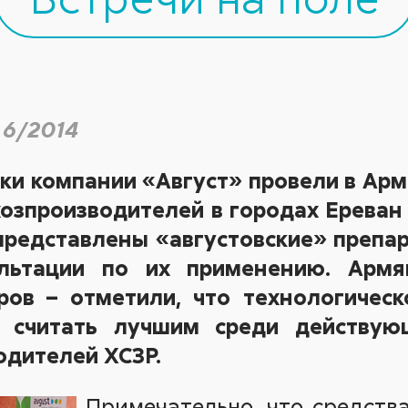
 6/2014
ки компании «Август» провели в Ар
озпроизводителей в городах Ереван
представлены «августовские» препа
льтации по их применению. Арм
ров – отметили, что технологичес
 считать лучшим среди действую
одителей ХСЗР.
Примечательно, что средств