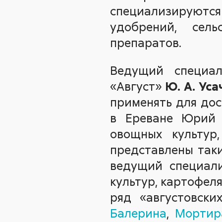
специализируютс
удобрений, сель
препаратов.
Ведущий специал
«Август»
Ю. А. Уса
применять для до
в Ереване Юрий 
овощных культур
представлены так
ведущий специали
культур, картофел
ряд «августовски
Балерина
,
Мортир