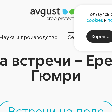
Пользуясь 
cookies
и
п
Хорошо
Наука и производство
Сервисы
Ком
а встречи – Ере
Гюмри
Встречи на поле