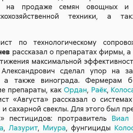
я на продаже семян овощных и 
скохозяйственной техники, а та
ист по технологическому сопров
чев
рассказал о препаратах фирмы, а т
стижения максимальной эффективност
Александрович сделал упор на з
, а также винограда. Фермерам бы
ие препараты, как
Ордан
,
Раёк
,
Колос
ст «Августа» рассказал о система
я и сахарной свеклы. Для этого был п
х» пестицидов: протравитель
Виал 
а
,
Лазурит
,
Миура
, фунгициды
Коло