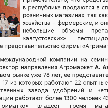
в республике продаются в с
розничных магазинах, так как
хозяйства – фермерские, и о
небольшие объемы препа
«августовских» пестиц
е представительство фирмы «Агримат
международной компании на семин
иректор направления Агромаркет
А. А
вом рынке уже 78 лет, ее представите
в 17 из которых работают 22 опытны
ственных завода удобрений и чет
ации работают более 1300 человек 4
риматко» владеет тремя магаз