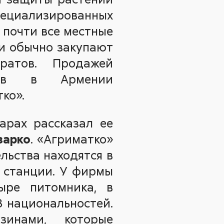
пециализированных
 почти все местные
ни обычно закупают
ратов. Продажей
идов в Армении
ко».
арах рассказал ее
зарко
. «Агриматко»
льства находятся в
е станции. У фирмы
ыре питомника, в
3 национальностей.
инами, которые