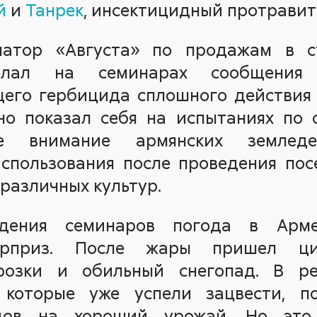
й
и
Танрек
, инсектицидный протрави
натор «Августа» по продажам в 
ал на семинарах сообщения 
его гербицида сплошного действи
но показал себя на испытаниях по 
е внимание армянских земледе
спользования после проведения пос
 различных культур.
дения семинаров погода в Арме
рприз. После жары пришел ци
розки и обильный снегопад. В рез
 которые уже успели зацвести, п
дов на хороший урожай. Но это