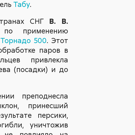
тель
Табу
.
странах СНГ
В. В.
по применению
я
Торнадо 500
. Этот
обработке паров в
льцев привлекла
ева (посадки) и до
нии преподнесла
клон, принесший
ультате персики,
огибли, уничтожив
 не повлияло на