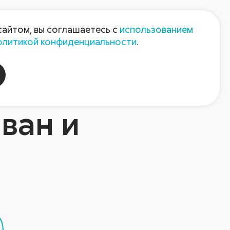
Пресс-центр
Контакты
сайтом, вы соглашаетесь с
использованием
олитикой конфиденциальности
.
пания
Август-Агро
ван и