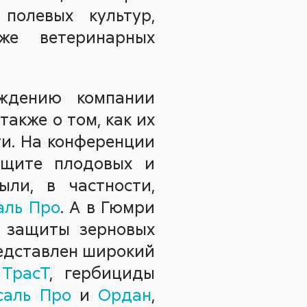
полевых культур,
кже ветеринарных
ождению компании
акже о том, как их
и. На конференции
ащите плодовых и
ли, в частности,
аль Про
. А в Гюмри
х защиты зерновых
редставлен широкий
ТрасТ
, гербициды
саль Про
и
Ордан
,