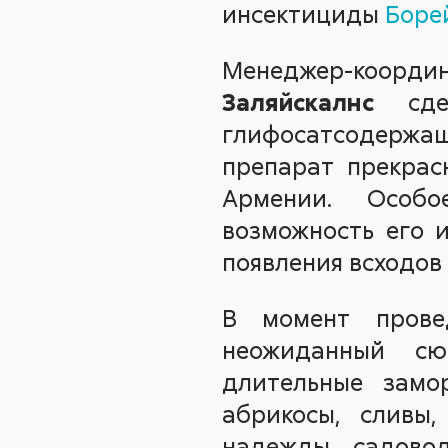
инсектициды
Боре
Менеджер-коорди
Заляйскалнс
сдел
глифосатсодержащ
препарат прекрас
Армении. Особо
возможность его и
появления всходов
В момент прове
неожиданный сю
длительные замо
абрикосы, сливы,
надежды садово