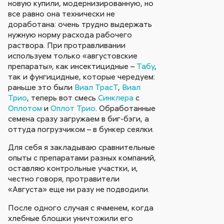
новую купили, модернизированную, но
все равно она технически не
доработана: очень трудно выдержать
нужную норму расхода рабочего
раствора. При протравливании
используем только «августовские
препараты», как инсектицидные –
Табу
,
так и фунгицидные, которые чередуем:
раньше это были
Виал ТрасТ
,
Виал
Трио
, теперь вот смесь
Синклера
с
Оплотом
и
Оплот Трио
. Обработанные
семена сразу загружаем в биг-бэги, а
оттуда погрузчиком – в бункер сеялки.
Для себя я закладываю сравнительные
опыты с препаратами разных компаний,
оставляю контрольные участки, и,
честно говоря, протравители
«Августа» еще ни разу не подводили.
После одного случая с ячменем, когда
хлебные блошки уничтожили его