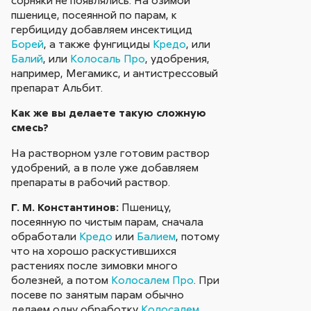
пшенице, посеянной по парам, к
гербициду добавляем инсектицид
Борей
, а также фунгициды
Кредо
, или
Балий
, или
Колосаль Про
, удобрения,
например, Мегамикс, и антистрессовый
препарат Альбит.
Как же вы делаете такую сложную
смесь?
На растворном узле готовим раствор
удобрений, а в поле уже добавляем
препараты в рабочий раствор.
Г. М. Константинов:
Пшеницу,
посеянную по чистым парам, сначала
обработали
Кредо
или
Балием
, потому
что на хорошо раскустившихся
растениях после зимовки много
болезней, а потом
Колосалем Про
. При
посеве по занятым парам обычно
делаем одну обработку
Колосалем