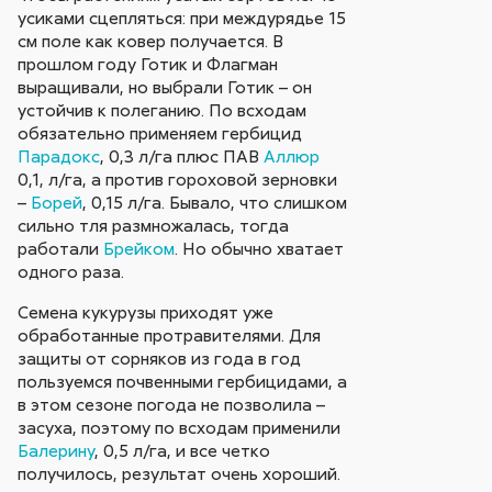
усиками сцепляться: при междурядье 15
см поле как ковер получается. В
прошлом году Готик и Флагман
выращивали, но выбрали Готик – он
устойчив к полеганию. По всходам
обязательно применяем гербицид
Парадокс
, 0,3 л/га плюс ПАВ
Аллюр
0,1, л/га, а против гороховой зерновки
–
Борей
, 0,15 л/га. Бывало, что слишком
сильно тля размножалась, тогда
работали
Брейком
. Но обычно хватает
одного раза.
Семена кукурузы приходят уже
обработанные протравителями. Для
защиты от сорняков из года в год
пользуемся почвенными гербицидами, а
в этом сезоне погода не позволила –
засуха, поэтому по всходам применили
Балерину
, 0,5 л/га, и все четко
получилось, результат очень хороший.