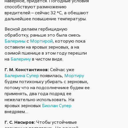
наверное, придется. Погодные условия
способствуют размножению
вредителей – сейчас 32 °С, а обещают
дальнейшее повышение температуры.
Весной делаем гербицидную
обработку, раньше это была смесь
Балерины
с
Мортирой
, которую пока
оставили на яровых зерновых, а на
озимой пшенице в этом году перешли
на
Балерину
в чистом виде.
Г. М. Константинов:
Сейчас уже
Балерина Супер
появилась,
Мортиру
будем потихоньку убирать с зерновых,
потому что на подсолнечнике будем ее
применять, два года подряд ее
нежелательно использовать. На
яровых зерновых
Биолан Супер
внедряем…
Г. С. Насыров:
Чтобы устойчивые
сорняки не появлялись. На озимой