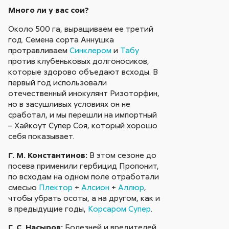
Много ли у вас сои?
Около 500 га, выращиваем ее третий
год. Семена сорта Аннушка
протравливаем
Синклером
и
Табу
против клубеньковых долгоносиков,
которые здорово объедают всходы. В
первый год использовали
отечественный инокулянт Ризоторфин,
но в засушливых условиях он не
сработал, и мы перешли на импортный
– Хайкоут Супер Соя, который хорошо
себя показывает.
Г. М. Константинов:
В этом сезоне до
посева применили гербицид Пропонит,
по всходам на одном поле отработали
смесью
Плектор
+
Алсион
+
Аллюр
,
чтобы убрать осоты, а на другом, как и
в предыдущие годы,
Корсаром Супер
.
Г. С. Насыров:
Болезней и вредителей