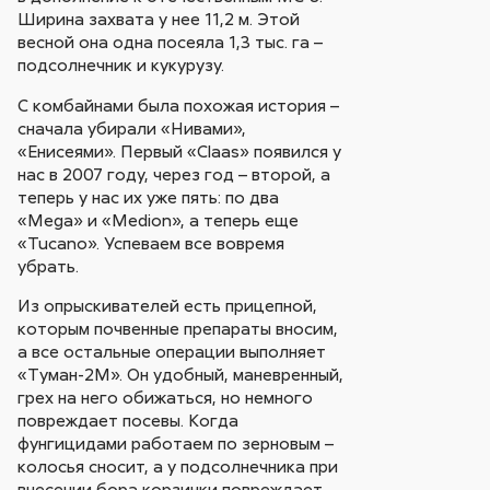
Ширина захвата у нее 11,2 м. Этой
весной она одна посеяла 1,3 тыс. га –
подсолнечник и кукурузу.
С комбайнами была похожая история –
сначала убирали «Нивами»,
«Енисеями». Первый «Claas» появился у
нас в 2007 году, через год – второй, а
теперь у нас их уже пять: по два
«Mega» и «Medion», а теперь еще
«Tucano». Успеваем все вовремя
убрать.
Из опрыскивателей есть прицепной,
которым почвенные препараты вносим,
а все остальные операции выполняет
«Туман-2М». Он удобный, маневренный,
грех на него обижаться, но немного
повреждает посевы. Когда
фунгицидами работаем по зерновым –
колосья сносит, а у подсолнечника при
внесении бора корзинки повреждает,