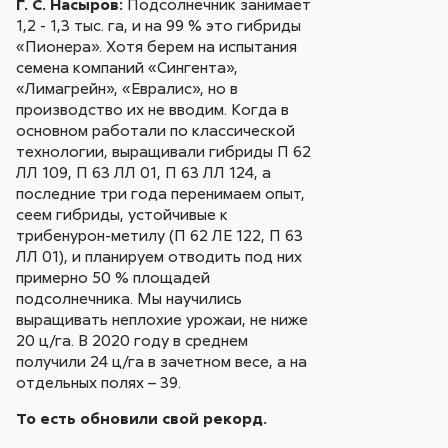
Г. С. Насыров:
Подсолнечник занимает
1,2 - 1,3 тыс. га, и на 99 % это гибриды
«Пионера». Хотя берем на испытания
семена компаний «Сингента»,
«Лимагрейн», «Евралис», но в
производство их не вводим. Когда в
основном работали по классической
технологии, выращивали гибриды П 62
ЛЛ 109, П 63 ЛЛ 01, П 63 ЛЛ 124, а
последние три года перенимаем опыт,
сеем гибриды, устойчивые к
трибенурон-метилу (П 62 ЛЕ 122, П 63
ЛЛ 01), и планируем отводить под них
примерно 50 % площадей
подсолнечника. Мы научились
выращивать неплохие урожаи, не ниже
20 ц/га. В 2020 году в среднем
получили 24 ц/га в зачетном весе, а на
отдельных полях – 39.
То есть обновили свой рекорд.