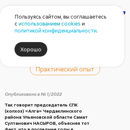
Пользуясь сайтом, вы соглашаетесь
с
использованием cookies
и
«Мы судьбу не
политикой конфиденциальности
.
испытываем…»
Хорошо
Практический опыт
Опубликовано в № 1/2022
Так говорит председатель СПК
(колхоз) «Алга» Чердаклинского
района Ульяновской области Самат
Султанович НАСЫРОВ, объясняя тот
факт, что в последние годы в