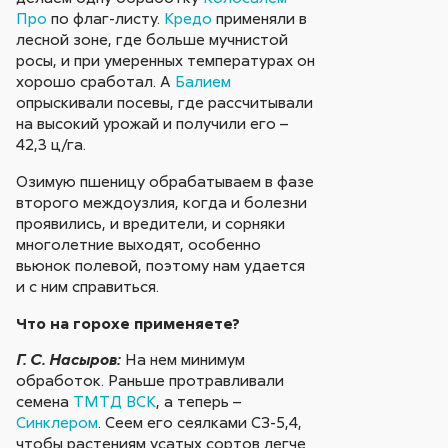
Про
по флаг-листу.
Кредо
применяли в
лесной зоне, где больше мучнистой
росы, и при умеренных температурах он
хорошо сработал. А
Балием
опрыскивали посевы, где рассчитывали
на высокий урожай и получили его –
42,3 ц/га.
Озимую пшеницу обрабатываем в фазе
второго междоузлия, когда и болезни
проявились, и вредители, и сорняки
многолетние выходят, особенно
вьюнок полевой, поэтому нам удается
и с ним справиться.
Что на горохе применяете?
На нем минимум
Г. С. Насыров:
обработок. Раньше протравливали
семена
ТМТД ВСК
, а теперь –
Синклером
. Сеем его сеялками СЗ-5,4,
чтобы растениям усатых сортов легче