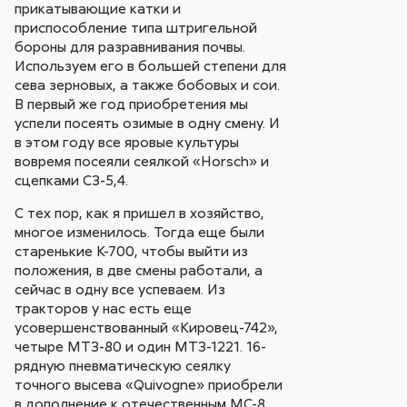
прикатывающие катки и
приспособление типа штригельной
бороны для разравнивания почвы.
Используем его в большей степени для
сева зерновых, а также бобовых и сои.
В первый же год приобретения мы
успели посеять озимые в одну смену. И
в этом году все яровые культуры
вовремя посеяли сеялкой «Horsch» и
сцепками СЗ-5,4.
С тех пор, как я пришел в хозяйство,
многое изменилось. Тогда еще были
старенькие К-700, чтобы выйти из
положения, в две смены работали, а
сейчас в одну все успеваем. Из
тракторов у нас есть еще
усовершенствованный «Кировец-742»,
четыре МТЗ-80 и один МТЗ-1221. 16-
рядную пневматическую сеялку
точного высева «Quivogne» приобрели
в дополнение к отечественным МС-8.