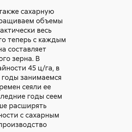
 также сахарную
наращиваем объемы
рактически весь
то теперь с каждым
на составляет
ого зерна. В
йности 45 ц/га, в
е годы занимаемся
ремен сеяли ее
оследние годы сеем
ьше расширять
ности с сахарным
 производство