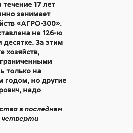
 течение 17 лет
янно занимает
яйств «АГРО-300».
ставлена на 126-ю
 десятке. За этим
е хозяйств,
ограниченными
ь только на
 годом, но другие
рович, надо
йства в последнем
е четверти