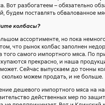
а. Вот разбогатеем – обязательно об
й, будем поставлять обвалованное мя
дите колбасы?
ольшом ассортименте, но пока немного
 том, что рынок колбас заполнен недо
 того самого импортного мяса. По пр
купаются прекрасно, и наша продукц
может. Сейчас выпускаем до тонны кол
, сколько можем продать, и не больше.
ение дешевого импортного мяса на н
авительство действенных мер по защи
а не предпринимает. Вот и Клинский 