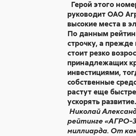
Герой этого номе
руководит ОАО Аг
высокие места в э
По данным рейтинг
строчку, а прежде
стоит резко возро
принадлежащих кр
инвестициями, тог
собственные средс
растут еще быстре
ускорять развитие
Николай Александ
рейтинге «АГРО-30
миллиарда. От как