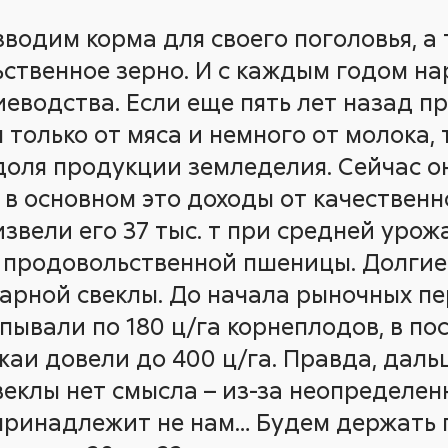
водим корма для своего поголовья, а
ьственное зерно. И с каждым годом 
еводства. Если еще пять лет назад п
только от мяса и немного от молока, 
доля продукции земледелия. Сейчас о
, в основном это доходы от качественн
вели его 37 тыс. т при средней урожа
 т продовольственной пшеницы. Долги
рной свеклы. До начала рыночных пе
апывали по 180 ц/га корнеплодов, в п
ожаи довели до 400 ц/га. Правда, дал
веклы нет смысла – из-за неопределен
принадлежит не нам… Будем держать