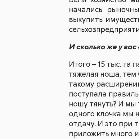
начались рыночны
выкупить имуществ
сельхозпредприяти
И сколько же у вас
Итого – 15 тыс. га 
тяжелая ноша, тем
такому расширению
поступала правильн
ношу тянуть? И мы 
одного клочка мы 
отдачу. И это при 
приложить много и