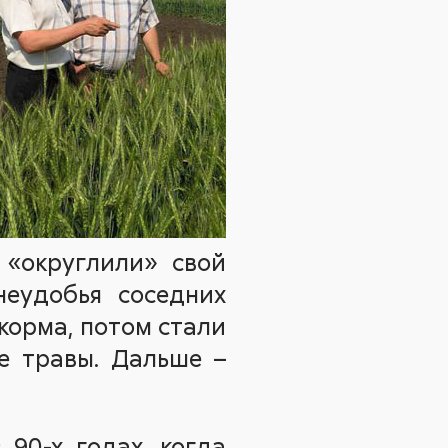
 «округлили» свой
неудобья соседних
корма, потом стали
ие травы. Дальше –
 90-х годах, когда