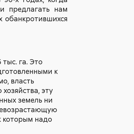
ли предлагать нам
их обанкротившихся
 тыс. га. Это
одготовленными к
о, власть
 хозяйства, эту
енных земель ни
всевозрастающую
к которым надо