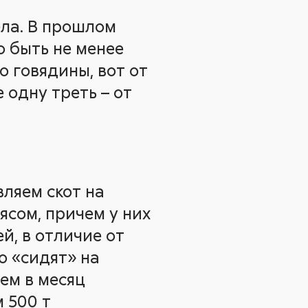
ела. В прошлом
о быть не менее
о говядины, вот от
 одну треть – от
вляем скот на
сом, причем у них
й, в отличие от
о «сидят» на
ем в месяц
 500 т