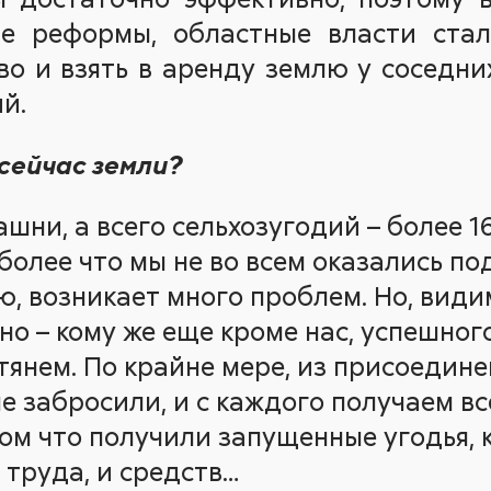
е реформы, областные власти ста
о и взять в аренду землю у соседн
й.
 сейчас земли?
пашни, а всего сельхозугодий – более 16
 более что мы не во всем оказались п
, возникает много проблем. Но, видим
о – кому же еще кроме нас, успешного
тянем. По крайне мере, из присоедин
не забросили, и с каждого получаем 
том что получили запущенные угодья, 
 труда, и средств…