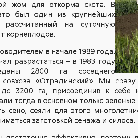
ой жом для откорма скота. В
 это был один из крупнейших
 рассчитанный на суточную
 т корнеплодов.
оводителем в начале 1989 года.
чал разрастаться – в 1983 году
даны 2800 га соседнего
 совхоза «Отрадинский». Мы сразу
до 3200 га, присоединив к себе 
али тогда в основном только зеленые 
ь сено, сеяли для этого многолетн
иматься заготовкой сенажа и силоса.
 достаточно эффективно, поэтому в