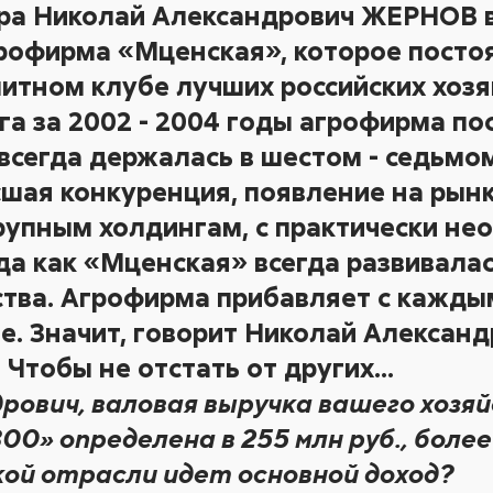
ра Николай Александрович ЖЕРНОВ в
рофирма «Мценская», которое посто
литном клубе лучших российских хоз
а за 2002 - 2004 годы агрофирма по
 всегда держалась в шестом - седьмом
сшая конкуренция, появление на рынк
упным холдингам, с практически не
да как «Мценская» всегда развивалас
тва. Агрофирма прибавляет с каждым
е. Значит, говорит Николай Александ
. Чтобы не отстать от других…
рович, валовая выручка вашего хозя
0» определена в 255 млн руб., боле
ой отрасли идет основной доход?