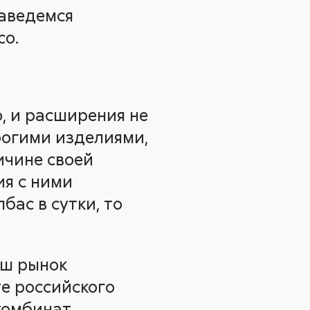
заведемся
со.
, и расширения не
рогими изделиями,
ичине своей
ия с ними
бас в сутки, то
аш рынок
те российского
комбинат