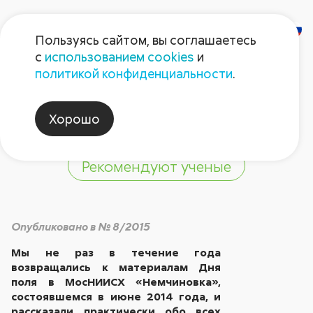
Пользуясь сайтом, вы соглашаетесь
с
использованием cookies
и
Надо переходить на
политикой конфиденциальности
.
No-till!
Хорошо
Рекомендуют ученые
Опубликовано в № 8/2015
Мы не раз в течение года
возвращались к материалам Дня
поля в МосНИИСХ «Немчиновка»,
состоявшемся в июне 2014 года, и
рассказали практически обо всех