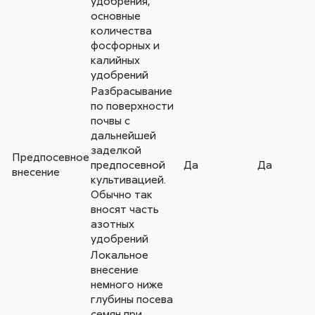
удобрения,
основные
количества
фосфорных и
калийных
удобрений
Разбрасывание
по поверхности
почвы с
дальнейшей
заделкой
Предпосевное
предпосевной
Да
Да
внесение
культивацией.
Обычно так
вносят часть
азотных
удобрений
Локальное
внесение
немного ниже
глубины посева
семян при