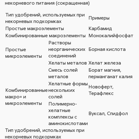
некорневого питания (сокращенная)
Тип удобрений, используемых при
Примеры
некорневых подкормках
Простые макроэлементы
Карбамид
Комбинированные макроэлементы
Монокалийфосфат
Растворы
неорганических
Борная кислота
Простые
соединений
микроэлементы
Хелаты металов
Хелат железа
Смесь солей
Борат магния,
металов
перманганат калия
Хелатные формы
Новоферт,
Комбинированные
нескольких
Терафлекс
макро= и
солей
микроэлементы
Полимерно-
хелатные
Вуксал, Спидфол
комплексы с
аминокислотами
Тип удобрений, используемых при
некорневых подкормках