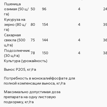
Пшеница
озимая (50 ц/
50
96
4
2
га)
Кукуруза на
зерно (80 ц/
80
154
4
3
га)
Сахарная
свекла (500
75
144
4
3
ц/га)
Подсолнечник
78
150
4
3
(30 ц/га)
Культура (урожайность)
Вынос Р2О5, кг/га
Потребность в монокалийфосфате для
полной компенсации выноса, кг/га
Максимально допустимая доза
препарата на одну листовую
подкормку, кг/га