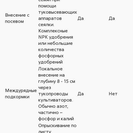
помощи
туковысевающих
Внесение с
аппаратов
Да
Да
посевом
сеялки.
Комплексные
NPK удобрения
или небольшие
количества
фосфорных
удобрений
Локальное
внесение на
глубину 8 - 15 см
через
Междурядные
тукопроводы
Да
Нет
подкормки
культиваторов.
Обычно азот,
частично –
фосфор и калий
Опрыскивание по
листу.