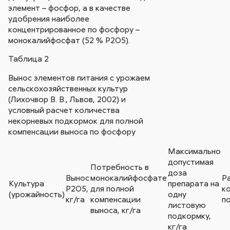
элемент – фосфор, а в качестве
удобрения наиболее
концентрированное по фосфору –
монокалийфосфат (52 % Р2О5).
Таблица 2
Вынос элементов питания с урожаем
сельскохозяйственных культур
(Лихочвор В. В., Львов, 2002) и
условный расчет количества
некорневых подкормок для полной
компенсации выноса по фосфору
Максимально
допустимая
Потребность в
доза
Вынос
монокалийфосфате
Р
Культура
препарата на
Р2О5,
для полной
к
(урожайность)
одну
кг/га
компенсации
п
листовую
выноса, кг/га
подкормку,
кг/га