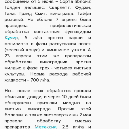
сообщении от 5 июня. – Сорта яблони:
Голден делишес, Скарлетт, Фуджи,
Гала, Гранд Смит, винограда: Тайфи
розовый. На яблоне 7 апреля была
проведена профилактическая
обработка контактным фунгицидом
Кумир
, 5 л/га против парши и
монилиоза в фазы распускания почек
(зеленый конус) и «мышиное ушко». А
23 апреля этим же препаратом
обработали виноградник против
милдью в фазе трех - четырех листьев
культуры. Норма расхода рабочей
жидкости – 700 л/га.
Но… после этих обработок прошли
обильные дожди, и через 10 дней были
обнаружены признаки милдью на
листьях винограда. Против этой
болезни, а также листовертки мы 2 мая
провели обработку смесью
препаратов
Метаксил
, 2,5 кг/га и