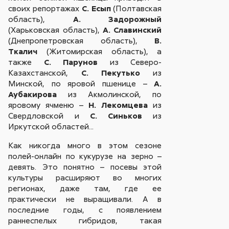
своих репортажах
С. Есып
(Полтавская
область),
А. Задорожный
(Харьковская область),
А. Славинский
(Днепропетровская область),
В.
Ткалич
(Житомирская область), а
также
С. Парунов
из Северо-
Казахстанской,
С. Пекутько
из
Минской, по яровой пшенице –
А.
Аубакирова
из Акмолинской, по
яровому ячменю –
Н. Лекомцева
из
Свердловской и
С. Синьков
из
Иркутской областей...
Как никогда много в этом сезоне
полей-онлайн по кукурузе на зерно –
девять. Это понятно – посевы этой
культуры расширяют во многих
регионах, даже там, где ее
практически не выращивали. А в
последние годы, с появлением
раннеспелых гибридов, такая