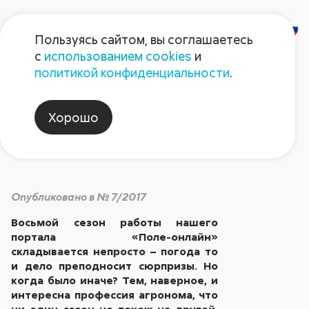
Пользуясь сайтом, вы соглашаетесь
с
использованием cookies
и
«Нетипичный» сезон
политикой конфиденциальности
.
Хорошо
Анализируем
Опубликовано в № 7/2017
Восьмой сезон работы нашего
портала «Поле-онлайн»
складывается непросто – погода то
и дело преподносит сюрпризы. Но
когда было иначе? Тем, наверное, и
интересна профессия агронома, что
ни один сезон не похож на другой,