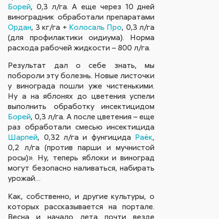
Борей
, 0,3 л/га. А еще через 10 дней
виноградник обработали препаратами
Ордан
, 3 кг/га +
Колосаль Про
, 0,3 л/га
(для профилактики оидиума). Норма
расхода рабочей жидкости – 800 л/га.
Результат дал о себе знать, мы
побороли эту болезнь. Новые листочки
у винограда пошли уже чистенькими.
Ну а на яблонях до цветения успели
выполнить обработку инсектицидом
Борей
, 0,3 л/га. А после цветения – еще
раз обработали смесью инсектицида
Шарпей
, 0,32 л/га и фунгицида
Раёк
,
0,2 л/га (против парши и мучнистой
росы)». Ну, теперь яблоки и виноград
могут безопасно наливаться, набирать
урожай…
Как, собственно, и другие культуры, о
которых рассказывается на портале.
Весна и начало лета почти везде