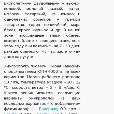
многолетними двудольными – вьюнок
полевой, молочай лозный, латук,
молокан татарский, но немало и
однолетних сорняков – гречиха
татарская, горец почечуйный, марь
белая, просо куриное и др. В нашей
зоне просовидные злаки обычно
всходят ближе к середине июня, но в
этом году они появились на 7 - 10 дней
раньше обычного. Ну что же, это нам
даже на руку...».
Химпрополку провели 1 июня навесным
опрыскивателем ОПН-1000 в четырех
вариантах. Норма рабочего раствора
50 л/га, температура воздуха – 20 - 22
°С, скорость ветра – 2 - 3 м/сек. С.
Князев решил испытать следующие
варианты химпрополки (в двух
последних вариантах – с добавлением
фунгицидов): 1 –
Балерина
, 0,3 л/га +
Бомба
, 15 г/га +
Ластик Топ
, 0,5 л/га; 2