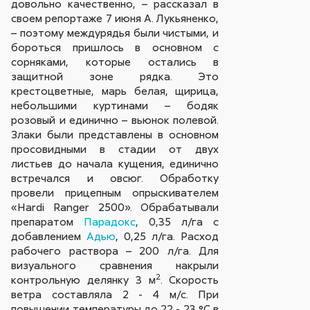
довольно качественно, – рассказал в
своем репортаже 7 июня А. Лукьяненко,
– поэтому междурядья были чистыми, и
бороться пришлось в основном с
сорняками, которые остались в
защитной зоне рядка. Это
крестоцветные, марь белая, щирица,
небольшими куртинами – бодяк
розовый и единично – вьюнок полевой.
Злаки были представлены в основном
просовидными в стадии от двух
листьев до начала кущения, единично
встречался и овсюг. Обработку
провели прицепным опрыскивателем
«Hardi Ranger 2500». Обрабатывали
препаратом
Парадокс
, 0,35 л/га с
добавлением
Адью
, 0,25 л/га. Расход
рабочего раствора – 200 л/га. Для
визуального сравнения накрыли
2
контрольную делянку 3 м
. Скорость
ветра составляла 2 - 4 м/с. При
повышении температуры до 22 - 23 °С в