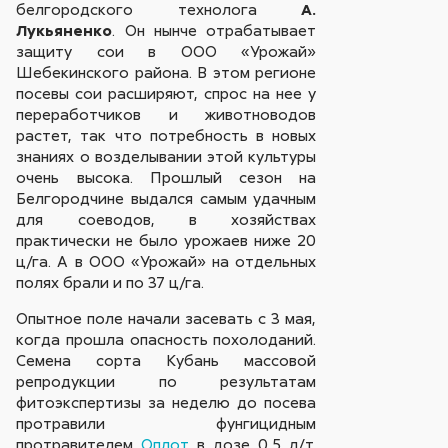
белгородского технолога
А.
Лукьяненко
. Он нынче отрабатывает
защиту сои в ООО «Урожай»
Шебекинского района. В этом регионе
посевы сои расширяют, спрос на нее у
переработчиков и животноводов
растет, так что потребность в новых
знаниях о возделывании этой культуры
очень высока. Прошлый сезон на
Белгородчине выдался самым удачным
для соеводов, в хозяйствах
практически не было урожаев ниже 20
ц/га. А в ООО «Урожай» на отдельных
полях брали и по 37 ц/га.
Опытное поле начали засевать с 3 мая,
когда прошла опасность похолоданий.
Семена сорта Кубань массовой
репродукции по результатам
фитоэкспертизы за неделю до посева
протравили фунгицидным
протравителем
Оплот
в дозе 0,5 л/т.