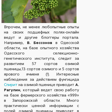
Впрочем, не менее любопытные опыты
на своих подшефных полях-онлайн
ведут и другие блоггеры портала.
Например,
В. Бессонов
в Одесской
области, на базе опытного хозяйства
Одесского селекционно-
генетического института, следит за
развитием 57 сортов озимой
пшеницы,13 сортов озимого и 5 сортов
ярового ячменя (!). Интересные
наблюдения за действием фунгицида
Спирит
на озимой пшенице приводит
А.
Рагулин
, который ведет свою работу
на базе фермерского хозяйства «999»
в Запорожской области. Много
практически ценной информации с
полей озимой пшеницы приводят в