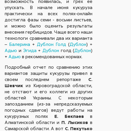
возможность появилась, и грех ее
упускать. В начале июня кукуруза
практически на всех полях-онлайн
достигла фазы семи - восьми листьев,
и можно было оценить результаты
внесения гербицидов. Чаще всего наши
технологи сравнивали два их варианта
–
Балерина
+
Дублон Голд
(
Дублон
) +
Адью
и
Эгида
+
Дублон
голд (
Дублон
)
+
Адью
в рекомендованных нормах.
Подробный отчет по сравнению этих
вариантов защиты кукурузы привел в
своем последнем репортаже
С.
Шевчик
из Кировоградской области,
не отстают и его коллеги из других
областей Украины. С некоторым
запозданием (из-за непредсказуемых
погодных сдвигов) ведут работы на
кукурузных полях
Е. Бекпаев
в
Алматинской области и
П. Лысиков
в
Самарской области. А вот
С. Пекутько