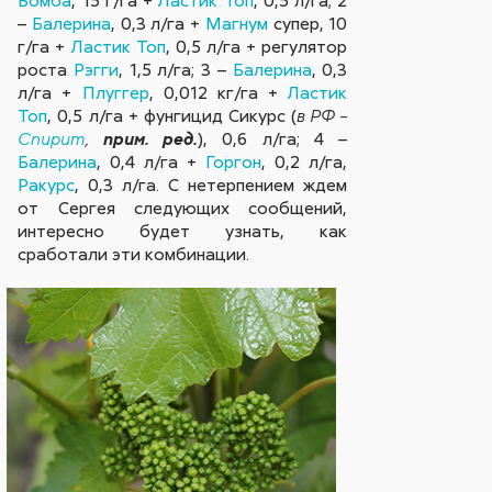
–
Балерина
, 0,3 л/га +
Магнум
супер, 10
г/га +
Ластик Топ
, 0,5 л/га + регулятор
роста
Рэгги
, 1,5 л/га; 3 –
Балерина
, 0,3
л/га +
Плуггер
, 0,012 кг/га +
Ластик
Топ
, 0,5 л/га + фунгицид Сикурс (
в РФ –
), 0,6 л/га; 4 –
Спирит
,
прим. ред.
Балерина
, 0,4 л/га +
Горгон
, 0,2 л/га,
Ракурс
, 0,3 л/га. С нетерпением ждем
от Сергея следующих сообщений,
интересно будет узнать, как
сработали эти комбинации.