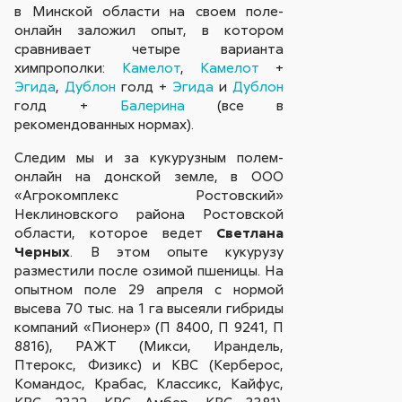
в Минской области на своем поле-
онлайн заложил опыт, в котором
сравнивает четыре варианта
химпрополки:
Камелот
,
Камелот
+
Эгида
,
Дублон
голд +
Эгида
и
Дублон
голд +
Балерина
(все в
рекомендованных нормах).
Следим мы и за кукурузным полем-
онлайн на донской земле, в ООО
«Агрокомплекс Ростовский»
Неклиновского района Ростовской
области, которое ведет
Светлана
Черных
. В этом опыте кукурузу
разместили после озимой пшеницы. На
опытном поле 29 апреля с нормой
высева 70 тыс. на 1 га высеяли гибриды
компаний «Пионер» (П 8400, П 9241, П
8816), РАЖТ (Микси, Ирандель,
Птерокс, Физикс) и КВС (Керберос,
Командос, Крабас, Классикс, Кайфус,
КВС 2322, КВС Амбер, КВС 3381).