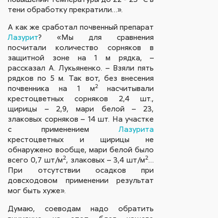
тени обработку прекратили…».
А как же сработал почвенный препарат
Лазурит
? «Мы для сравнения
посчитали количество сорняков в
защитной зоне на 1 м рядка, –
рассказал А. Лукьяненко. – Взяли пять
рядков по 5 м. Так вот, без внесения
2
почвенника на 1 м
насчитывали
крестоцветных сорняков 2,4 шт.,
щирицы – 2,9, мари белой – 23,
злаковых сорняков – 14 шт. На участке
с применением
Лазурита
крестоцветных и щирицы не
обнаружено вообще, мари белой было
2
2
всего 0,7 шт/м
, злаковых – 3,4 шт/м
…
При отсутствии осадков при
довсходовом применении результат
мог быть хуже».
Думаю, соеводам надо обратить