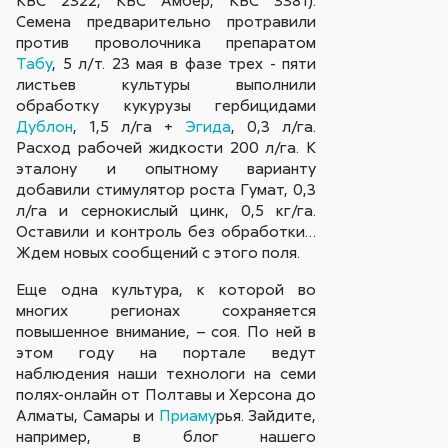
Семена предварительно протравили
против проволочника препаратом
Табу
, 5 л/т. 23 мая в фазе трех - пяти
листьев культуры выполнили
обработку кукурузы гербицидами
Дублон
, 1,5 л/га +
Эгида
, 0,3 л/га.
Расход рабочей жидкости 200 л/га. К
эталону и опытному варианту
добавили стимулятор роста Гумат, 0,3
л/га и сернокислый цинк, 0,5 кг/га.
Оставили и контроль без обработки…
Ждем новых сообщений с этого поля.
Еще одна культура, к которой во
многих регионах сохраняется
повышенное внимание, – соя. По ней в
этом году на портале ведут
наблюдения наши технологи на семи
полях-онлайн от Полтавы и Херсона до
Алматы, Самары и
Приаму
рья. Зайдите,
например, в блог нашего