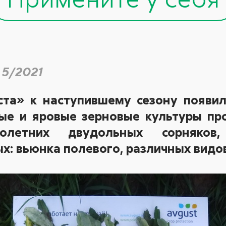
 5/2021
ста» к наступившему сезону появ
ые и яровые зерновые культуры пр
голетних двудольных сорняко
: вьюнка полевого, различных видов