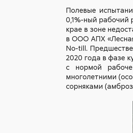
Полевые испытан
0,1%-ный рабочий 
крае в зоне недос
в ООО АПХ «Лесная
No-till. Предшеств
2020 года в фазе 
с нормой рабоче
многолетними (осо
сорняками (амброз