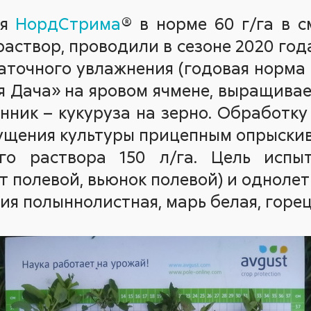
ия
НордСтрима
® в норме 60 г/га в 
раствор, проводили в сезоне 2020 год
таточного увлажнения (годовая норма 
 Дача» на яровом ячмене, выращива
енник – кукуруза на зерно. Обработк
кущения культуры прицепным опрыск
го раствора 150 л/га. Цель испы
т полевой, вьюнок полевой) и однол
ия полыннолистная, марь белая, горец