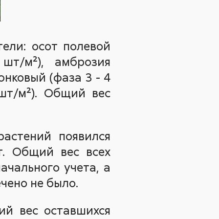
ели: осот полевой
шт/м²), амброзия
юнковый (фаза 3 - 4
 шт/м²). Общий вес
растений появился
т. Общий вес всех
ачального учета, а
чено не было.
ий вес оставшихся