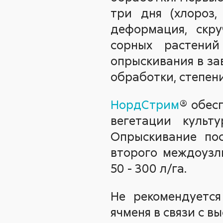
три дня (хлороз,
деформация, скру
сорных растени
опрыскивания в за
обработки, степени
НордСтрим
® обес
вегетации культ
Опрыскивание по
второго междоузл
50 - 300 л/га.
Не рекомендуетс
ячменя в связи с в