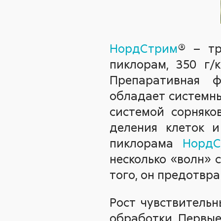
НордСтрим
® – тр
пиклорам, 350 г/к
Препаративная ф
обладает системны
системой сорняко
деления клеток и
пиклорама
НордС
несколько «волн» 
того, он предотвр
Рост чувствительн
обработки. Первые