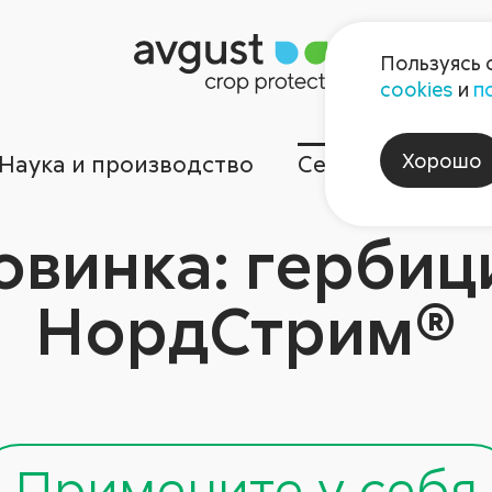
Пользуясь 
cookies
и
п
Хорошо
Наука и производство
Сервисы
Ком
овинка: гербиц
НордСтрим®
Примените у себя