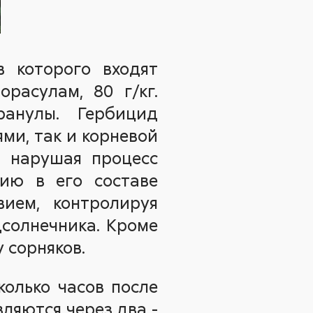
в которого входят
орасулам, 80 г/кг.
ранулы. Гербицид
ми, так и корневой
, нарушая процесс
чию в его составе
ием, контролируя
дсолнечника. Кроме
 сорняков.
колько часов после
ляются через два -