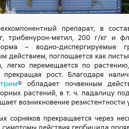
ехкомпонентный препарат, в соста
г, трибенурон-метил, 200 г/кг и фл
орма – водно-диспергируемые г
м действием, поглощается как листья
в, легко перемещается по растению
 прекращая рост. Благодаря нали
трим
® обладает почвенным действ
сорных растений, в т. ч. падалицу по
ащает возникновение резистентности у
ых сорняков прекращается через нес
 симптомы действия гербицида прояв