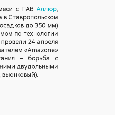
смеси с ПАВ
Аллюр
,
а в Ставропольском
осадков до 350 мм)
емом по технологии
у провели 24 апреля
ивателем «Amazone»
тания – борьба с
етними двудольными
 вьюнковый).