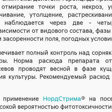
 отмирание точки роста, некроз, у
чивание, утолщение, растрескивани
й наблюдается через две - четы
висимости от видового состава, фазы
 засоренности поля, погодных услови
печивает полный контроль над сорняк
уры. Норма расхода препарата о
севов проводят весной в фазе кущ
ия культуры. Рекомендуемый расход
я применение
НордСтрима
® на пос
ысокой вероятностью фитотоксичности