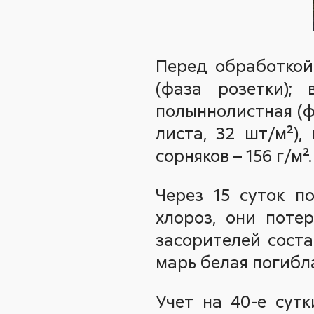
Перед обработкой
(фаза розетки);
полыннолистная (фа
листа, 32 шт/м²),
сорняков – 156 г/м².
Через 15 суток п
хлороз, они поте
засорителей соста
марь белая погибл
Учет на 40-е сут