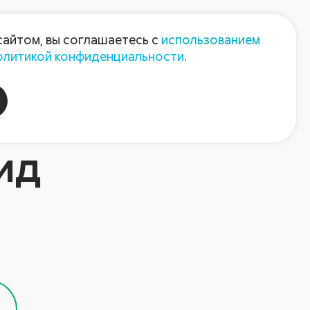
Пресс-центр
Контакты
сайтом, вы соглашаетесь с
использованием
олитикой конфиденциальности
.
пания
Август-Агро
ид