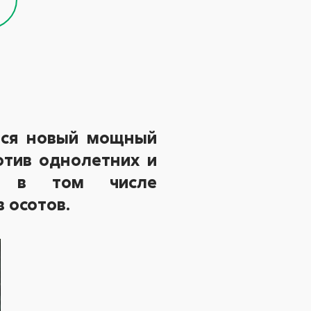
ился новый мощный
отив однолетних и
в, в том числе
 осотов.