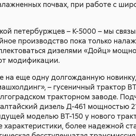
влажненных почвах, при работе с ши
кой петербуржцев – К-5000 – мы связ
ийное производство пока только налаж
плектоваться дизелями «Дойц» мощнос
 от модификации.
 на еще одну долгожданную новинку
ашхолдинг», – гусеничный трактор ВТ-
лгоградском тракторном заводе. Подч
алтайский дизель Д-461 мощностью 215
дущей моделью ВТ-150 у нового трак
 характеристики, более надежной ста
ическая бесступенчатая трансмиссия