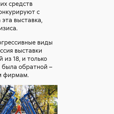
их средств
конкурируют с
 эта выставка,
изиса.
огрессивные виды
иссия выставки
из 18, и только
я была обратной –
м фирмам.