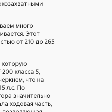
рокозахватными
ываем много
ивается. Этот
тью от 210 до 265
, которую
200 класса 5,
еркнем, что на
 л.с. По
тора значительно
ла ходовая часть,
, позволяющая