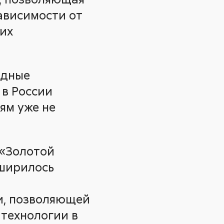
зависимости от
оих
адные
 в России
ям уже не
 «Золотой
сширилось
, позволяющей
технологии в