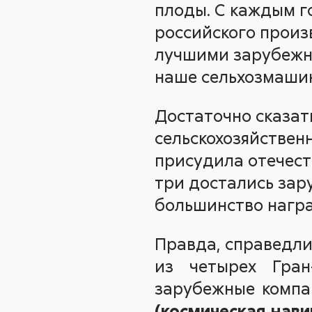
плоды. С каждым г
российского произ
лучшими зарубежны
наше сельхозмашин
Достаточно сказат
сельскохозяйствен
присудила отечест
три достались зар
большинство нагр
Правда, справедли
из четырех Гран
зарубежные компа
(космическая навиг