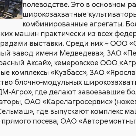
полеводстве. Это в основном 
широкозахватные культиватор
комбинированные агрегаты. Бо
ких машин практически из всех феде
радами выставки. Среди них – ООО 
ый завод имени Медведева», ЗАО «П
расный Аксай», кемеровское ООО «Агр
ые комплексы «Кузбасс», ЗАО «Ярослав
тво блочно-модульных широкозахватн
ДМ-Агро», где делают завоевавшие б
аторы, ОАО «Карелагросервис» (ноже
ельмаш», где выпускают комплекс ма
 прямого посева, ОАО «Авторемонтны