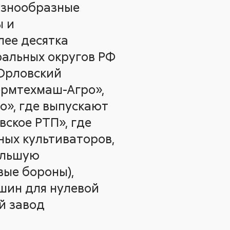
разнообразные
ы и
лее десятка
ральных округов РФ
«Орловский
ермтехмаш-Агро»,
о», где выпускают
ское РТП», где
ых культиваторов,
ольшую
вые бороны),
шин для нулевой
й завод