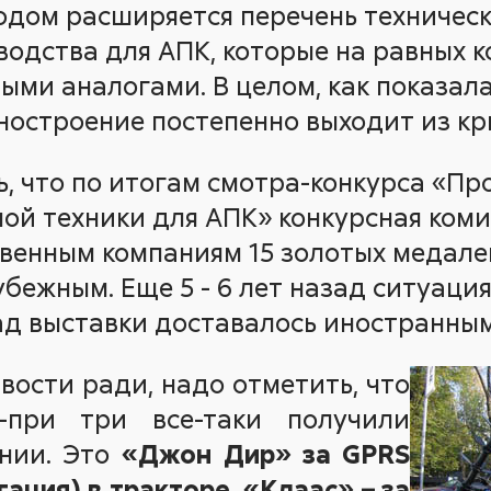
одом расширяется перечень техническ
водства для АПК, которые на равных 
ми аналогами. В целом, как показала
остроение постепенно выходит из кр
ь, что по итогам
смотра-конкурса «Пр
ной техники для АПК» конкурсная ком
венным компаниям 15 золотых медалей 
убежным. Еще 5 - 6 лет назад ситуаци
ад выставки доставалось иностранны
вости ради, надо отметить, что
-при три все-таки получили
нии. Это
«Джон Дир» за GPRS
ация) в тракторе, «Клаас» – за