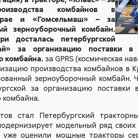
роизводства комбайнов в
 крае и
«Гомсельмаш»
– за
ый зерноуборочный комбайн.
при досталась петербургской
ай»
за организацию поставки в 
о комбайна.
за GPRS (космическая нав
низацию производства комбайнов в 
рованный зерноуборочный комбайн. Ч
ургской за организацию поставки 
 комбайна.
тов стал Петербургский тракторны
модернизирует модельный ряд своих 
и уже оценили мощные тракторы сер