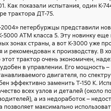
01. Как показали испытания, один К-7
ре трактора ДТ-75.
-2004» петербуржцы представили нов
 К-5000 АТМ класса 5. Эту новинку еще
ых зонах страны, а вот К-3000 уже пр
 и рекомендован к производству. В х
 этот трактор очень экономичен, над
удобен в управлении. Его мощность – от
танавливаемого двигателя, по спектр
бен эффективно заменить Т-150 К. Ис
ачество всех узлов и деталей (около п
одителей), а из недоработок – недо
да позволяет максимально использоват