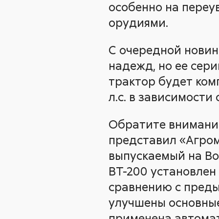
особенно на переу
орудиями.
С очередной новин
надежд, но ее сер
трактор будет ком
л.с. в зависимости
Обратите внимание
представил «Агром
выпускаемый на Во
ВТ-200 установлен 
сравнению с преды
улучшены основные
применена автомат