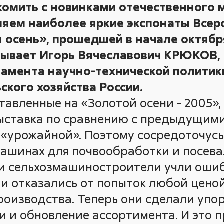
омить с новинками отечественного 
ляем наиболее яркие экспонаты Всер
 осень», прошедшей в начале октябр
азывает Игорь Вячеславович КРЮКОВ,
тамента научно-технической политик
ского хозяйства России.
тавленные на «Золотой осени - 2005»
выставка по сравнению с предыдущими 
 «урожайной». Поэтому сосредоточусь
машинах для почвообработки и посева
ши сельхозмашиностроители учли оши
 и отказались от попыток любой цено
оизводства. Теперь они сделали упо
и и обновление ассортимента. И это 