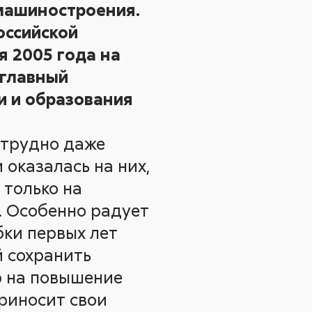
машиностроения.
оссийской
я 2005 года на
 главный
и и образования
, трудно даже
оказалась на них,
 только на
. Особенно радует
бки первых лет
й сохранить
р на повышение
приносит свои