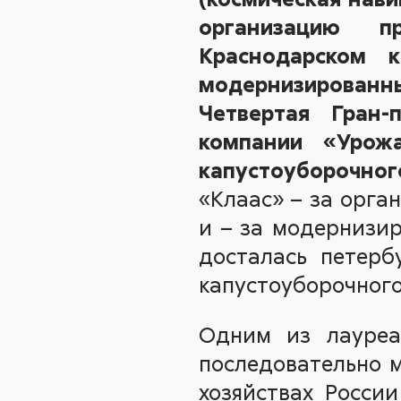
организацию п
Краснодарском
модернизированн
Четвертая Гран-
компании «Урож
капустоуборочног
«Клаас» – за орга
и – за модернизи
досталась петерб
капустоуборочного
Одним из лауреа
последовательно 
хозяйствах Росси