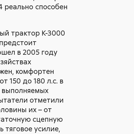
44 реально способен
ый трактор К-3000
 предстоит
ошел в 2005 году
озяйствах
ежен, комфортен
 150 до 180 л.с. в
у выполняемых
пытатели отметили
оловины их – от
статочную сцепную
ь тяговое усилие,