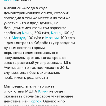
4 июня 2024 года в ходе
демонстрационного опыта, который
проходил в том же месте и на том же
участке, что и предыдущий, на
борщевике испытали три варианта:
гербицид
Клинч
, 300 г/га,
Клинч
, 100 г/
га +
Магнум
, 100 г/га и
Магнум
, 100 г/га
– для контраста. Обработку проводили
ручным вентиляторным
опрыскивателем специально с
нарушением сроков, когда средняя
высота растений уже превышала 1,5 м.
Учитывая, что так поступают в 80 %
случаев, опыт был максимально
приближен к реальности.
Мы предполагали, что из-за
отсутствия МЦПА
Клинч
не будет
оказывать столь быстрое угнетающее
действие, как
Горгон
. Однако и по
скорости, и по биологической