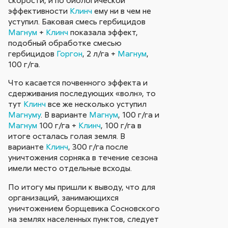
эффективности
Клинч
ему ни в чем не
уступил. Баковая смесь гербицидов
Магнум
+
Клинч
показала эффект,
подобный обработке смесью
гербицидов
Горгон
, 2 л/га +
Магнум
,
100 г/га.
Что касается почвенного эффекта и
сдерживания последующих «волн», то
тут
Клинч
все же несколько уступил
Магнуму
. В варианте
Магнум
, 100 г/га и
Магнум
100 г/га +
Клинч
, 100 г/га в
итоге осталась голая земля. В
варианте
Клинч
, 300 г/га после
уничтожения сорняка в течение сезона
имели место отдельные всходы.
По итогу мы пришли к выводу, что для
организаций, занимающихся
уничтожением борщевика Сосновского
на землях населенных пунктов, следует