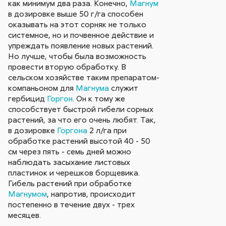
как минимум два раза. Конечно,
Магнум
в дозировке выше 50 г/га способен
оказывать на этот сорняк не только
системное, но и почвенное действие и
упреждать появление новых растений.
Но лучше, чтобы была возможность
провести вторую обработку. В
сельском хозяйстве таким препаратом-
компаньоном для
Магнума
служит
гербицид
Горгон
. Он к тому же
способствует быстрой гибели сорных
растений, за что его очень любят. Так,
в дозировке
Горгона
2 л/га при
обработке растений высотой 40 - 50
см через пять - семь дней можно
наблюдать засыхание листовых
пластинок и черешков борщевика.
Гибель растений при обработке
Магнумом
, напротив, происходит
постепенно в течение двух - трех
месяцев.