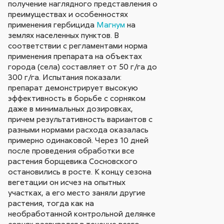
получение наглядного представления о
преимуществах и особенностях
применения гербицида
Магнум
на
землях населенных пунктов. В
соответствии с регламентами норма
применения препарата на объектах
города (села) составляет от 50 г/га до
300 г/га. Испытания показали:
препарат демонстрирует высокую
эффективность в борьбе с сорняком
даже в минимальных дозировках,
причем результативность вариантов с
разными нормами расхода оказалась
примерно одинаковой. Через 10 дней
после проведения обработки все
растения борщевика Сосновского
остановились в росте. К концу сезона
вегетации он исчез на опытных
участках, а его место заняли другие
растения, тогда как на
необработанной контрольной делянке
сорняк развивался в течение всего