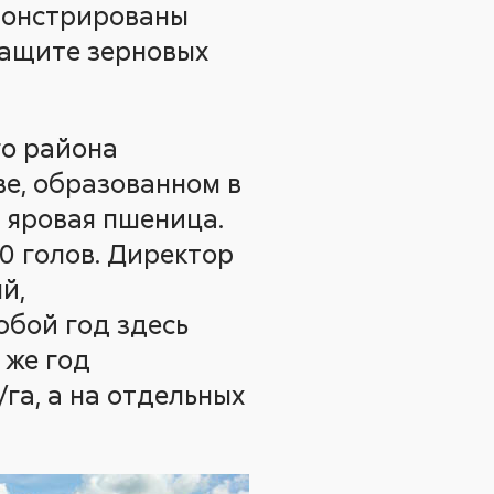
емонстрированы
защите зерновых
го района
е, образованном в
ет яровая пшеница.
0 голов. Директор
й,
юбой год здесь
 же год
га, а на отдельных