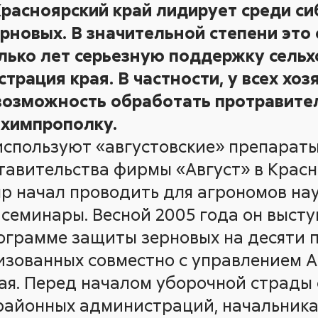
 Красноярский край лидирует среди с
рновых. В значительной степени это с
олько лет серьезную поддержку сель
трация края. В частности, у всех хоз
 возможность обработать протравит
 химпрополку.
используют «августовские» препараты
тавительства фирмы «Август» в Красн
яр начал проводить для агрономов на
семинары. Весной 2005 года он высту
ограмме защиты зерновых на десяти 
изованных совместно с управлением 
я. Перед началом уборочной страды 
районных администраций, начальника