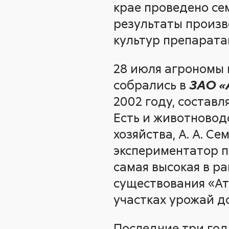
крае проведено се
результаты произв
культур препарат
28 июля агрономы 
собрались в
ЗАО «
2002 году, составля
Есть и животноводс
хозяйства, А. А. С
экспериментатор п
самая высокая в р
существования «Ат
участках урожай до
Последние три год