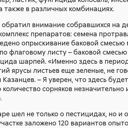
 а также в различных комбинациях.
 обратил внимание собравшихся на де
омплекс препаратов: семена протравл
едено опрыскивание баковой смесью 
 по флаговому листу – баковой смесь
ицида шарпей. «Именно здесь в перио
ий ярусы листьев еще зеленые, не го
 Казанцев. – Я уверен, что здесь буд
о количество сорняков незначительно 
.
ре шел не только о пестицидах, но и 
участке заложено 120 вариантов опыт