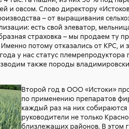
й и овсом. Слово директору «Истоков» 
роизводства – от выращивания сельхо
изации: есть свой элеватор, мельница
образная страховка – мы продаем ту п
 Именно потому отказались от КРС, и 
 года у нас статус племрепродуктора 
азводим также породы владимировски
Второй год в ООО «Истоки» пр
по применению препаратов фи
каждый раз на них собираются
руководители не только Красно
близлежащих районов. В этом г