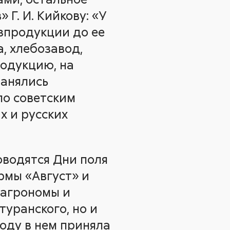
Г. И. Кийкову: «У
зпродукции до ее
, хлебозавод,
родукцию, на
занялись
по советским
х и русских
оводятся Дни поля
рмы «Август» и
 агрономы и
туранского, но и
оду в нем приняла