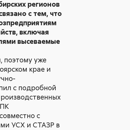
ибирских регионов
вязано с тем, что
хозпредприятиям
яйств, включая
елями высеваемые
, поэтому уже
оярском крае и
учно-
пил с подробной
производственных
АПК
совместно с
ми УСХ и СТАЗР в