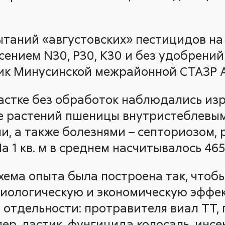
ытаний «августовских» пестицидов на
есением N30, P30, K30 и без удобрени
ик Минусинской межрайонной СТАЗР А.
астке без обработок наблюдались из
е растений пшеницы внутристеблевы
, а также болезнями – септориозом, 
а 1 кв. м в среднем насчитывалось 465
схема опыта была построена так, чтоб
иологическую и экономическую эффе
 отдельности: протравителя виал ТТ,
пер, ластик, фунгицида колосаль, ин