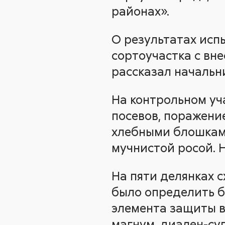
районах».
О результатах исп
сортоучастка с вн
рассказал начальн
На контрольном уч
посевов, поражени
хлебными блошками
мучнистой росой. Н
На пяти делянках 
было определить б
элемента защиты в
магнум, диален-су