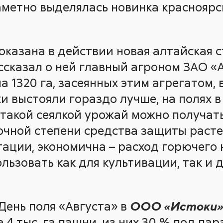
метно выделялась новинка красноярс
оказана в действии новая алтайская с
ассказал о ней главный агроном ЗАО «А
а 1320 га, засеянных этим агрегатом, 
и выстояли гораздо лучше, на полях 
 такой сеялкой урожай можно получать
очной степени средства защиты расте
ации, экономична – расход горючего н
ользовать как для культивации, так и
День поля «Августа» в
ООО «Истоки
е 4 тыс. га пашни, из них 30 % под па