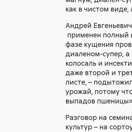
как в чистом виде,
Андрей Евгеньевич
применен полный к
фазе кущения пров
диаленом-супер, а
колосаль и инсект
даже второй и трет
листе, – подытожил
урожай, потому чт
выпадов пшеницы»
Разговор на семина
культур – на сорто