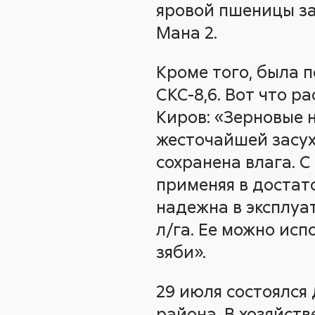
яровой пшеницы за
Мана 2.
Кроме того, была п
СКС-8,6. Вот что р
Киров: «Зерновые н
жесточайшей засух
сохранена влага. С
применяя в достат
надежна в эксплуат
л/га. Ее можно исп
зяби».
29 июля состоялся 
района. В хозяйств