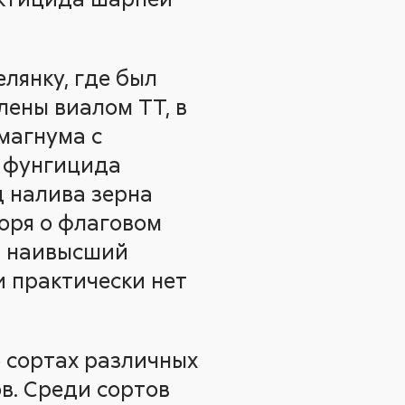
лянку, где был
ены виалом ТТ, в
магнума с
ю фунгицида
д налива зерна
воря о флаговом
ет наивысший
и практически нет
о сортах различных
ов. Среди сортов