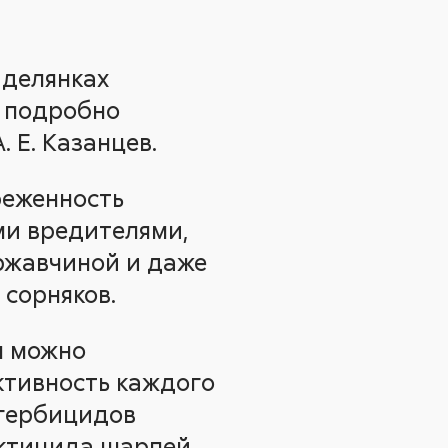
 делянках
й подробно
 Е. Казанцев.
реженность
ми вредителями,
ржавчиной и даже
 сорняков.
ы можно
ктивность каждого
 гербицидов
сектицида шарпей