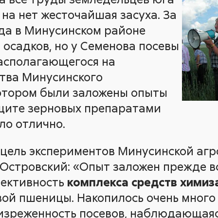
на нет жесточайшая засуха. За
ода в Минусинском районе
 осадков, но у Семенова посевы
располагающегося на
тва Минусинского
котором были заложены опыты
щите зерновых препаратами
ло отлично.
 цель экспериментов Минусинской аг
 Островский: «Опыт заложен прежде вс
фективность
комплекса средств химиз
ой пшеницы. Накопилось очень много 
 изреженность посевов, наблюдающаяс