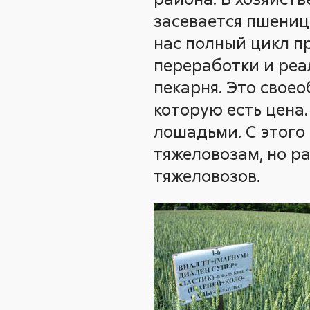
засевается пшенице
нас полный цикл п
переработки и реал
пекарня. Это свое
которую есть цена.
лошадьми. С этого
тяжеловозам, но р
тяжеловозов.