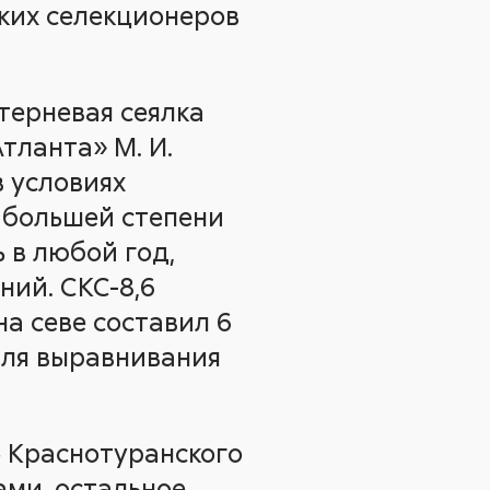
ких селекционеров
терневая сеялка
тланта» М. И.
в условиях
в большей степени
 в любой год,
ний. СКС-8,6
а севе составил 6
 для выравнивания
Краснотуранского
»
рами, остальное