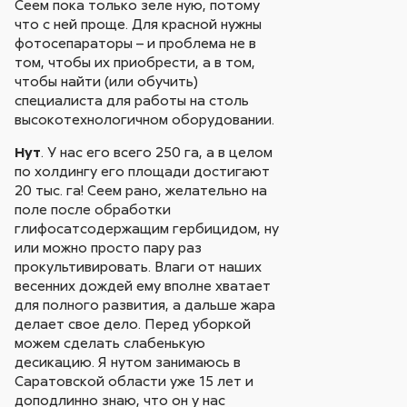
Сеем пока только зеле ную, потому
что с ней проще. Для красной нужны
фотосепараторы – и проблема не в
том, чтобы их приобрести, а в том,
чтобы найти (или обучить)
специалиста для работы на столь
высокотехнологичном оборудовании.
Нут
. У нас его всего 250 га, а в целом
по холдингу его площади достигают
20 тыс. га! Сеем рано, желательно на
поле после обработки
глифосатсодержащим гербицидом, ну
или можно просто пару раз
прокультивировать. Влаги от наших
весенних дождей ему вполне хватает
для полного развития, а дальше жара
делает свое дело. Перед уборкой
можем сделать слабенькую
десикацию. Я нутом занимаюсь в
Саратовской области уже 15 лет и
доподлинно знаю, что он у нас