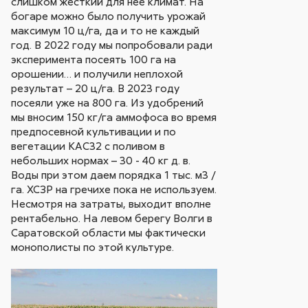
слишком жесткий для нее климат. На
богаре можно было получить урожай
максимум 10 ц/га, да и то не каждый
год. В 2022 году мы попробовали ради
эксперимента посеять 100 га на
орошении… и получили неплохой
результат – 20 ц/га. В 2023 году
посеяли уже на 800 га. Из удобрений
мы вносим 150 кг/га аммофоса во время
предпосевной культивации и по
вегетации КАС32 с поливом в
небольших нормах – 30 - 40 кг д. в.
Воды при этом даем порядка 1 тыс. м3 /
га. ХСЗР на гречихе пока не используем.
Несмотря на затраты, выходит вполне
рентабельно. На левом берегу Волги в
Саратовской области мы фактически
монополисты по этой культуре.