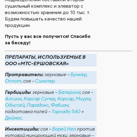
сушильный комплекс и элеватор с
возможностью хранения до 10 тыс. т.
Будем повышать качество нашей
продукции.
Пусть у вас все получится! Спасибо
за беседу!
ПРЕПАРАТЫ, ИСПОЛЬЗУЕМЫЕ В
ООО «МТС-ЕРШОВСКАЯ»
Протравители:
зерновые –
Бункер
,
Оплот
; соя –
Синклер
.
Гербициды
: зерновые –
Балерина
; соя –
Алсион
,
Корсар Супер
,
Корсар
,
Миура
,
Одиссей
,
Парадокс
,
Фабиан
;
подготовка полей –
Торнадо 540
+
Деймос
.
Инсектициды:
соя –
Борей Нео
против
нутовой минирующей мухи; зерновые –