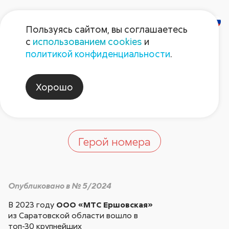
Пользуясь сайтом, вы соглашаетесь
с
использованием cookies
и
Ориентир – на
политикой конфиденциальности
.
производство
Хорошо
готового продукта
Герой номера
Опубликовано в № 5/2024
В 2023 году
ООО «МТС Ершовская»
из Саратовской области вошло в
топ-30 крупнейших