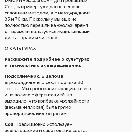
DMC» и «Gaspardo» – для пропашных.
Сою, например, уже давно сеем не
сплошным методом, а с междурядьями
35 и 70 см. Поскольку мы еще не
полностью перешли на «ноль», время
от времени пользуемся лущильниками,
дискаторами и чизелем.
О КУЛЬТУРАХ
Расскажите подробнее о культурах
и технологиях их выращивания.
Подсолнечник.
В целом в
агрохолдинге его сеют порядка 30
тыс. га. Мы пробовали выращивать его
и на поливе с фертигацией, но
выходило, что прибавка урожайности
(весьма неплохая) была прямо
пропорциональна затратам.
Соя.
Традиционно используем
зерноградские и саратовские сорта,