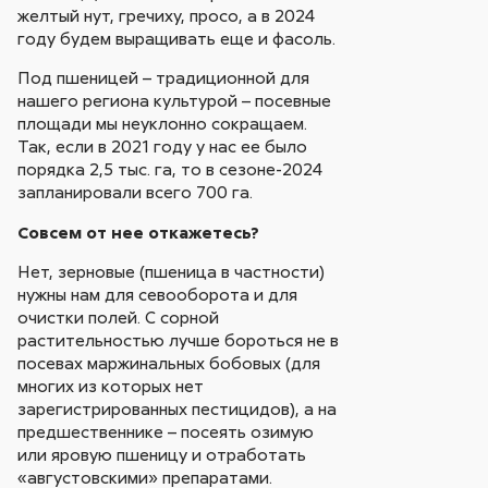
желтый нут, гречиху, просо, а в 2024
году будем выращивать еще и фасоль.
Под пшеницей – традиционной для
нашего региона культурой – посевные
площади мы неуклонно сокращаем.
Так, если в 2021 году у нас ее было
порядка 2,5 тыс. га, то в сезоне-2024
запланировали всего 700 га.
Совсем от нее откажетесь?
Нет, зерновые (пшеница в частности)
нужны нам для севооборота и для
очистки полей. С сорной
растительностью лучше бороться не в
посевах маржинальных бобовых (для
многих из которых нет
зарегистрированных пестицидов), а на
предшественнике – посеять озимую
или яровую пшеницу и отработать
«августовскими» препаратами.