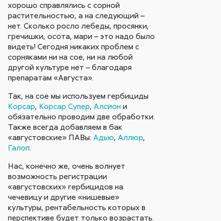
хорошо справлялись с сорной
растительностью, а на следующий –
нет. Сколько росло лебеды, просянки,
гречишки, осота, мари – это надо было
видеть! Сегодня никаких проблем с
сорняками ни на сое, ни на любой
другой культуре нет – благодаря
препаратам «Августа».
Так, на сое мы используем гербициды
Корсар
,
Корсар Супер
,
Алсион
и
обязательно проводим две обработки.
Также всегда добавляем в бак
«августовские» ПАВы:
Адью
,
Аллюр
,
Галоп
.
Нас, конечно же, очень волнует
возможность регистрации
«августовских» гербицидов на
чечевицу и другие «нишевые»
культуры, рентабельность которых в
перспективе будет только возрастать.