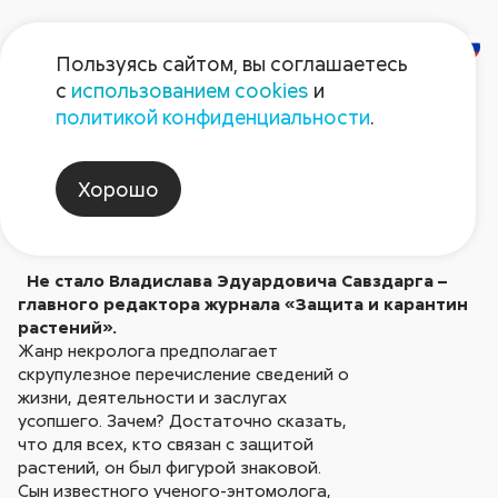
Пользуясь сайтом, вы соглашаетесь
с
использованием cookies
и
ПАМЯТИ В. Э.
политикой конфиденциальности
.
САВЗДАРГА
Хорошо
Опубликовано в № 4/2004
Не стало Владислава Эдуардовича Савздарга –
главного редактора журнала «Защита и карантин
растений».
Жанр некролога предполагает
скрупулезное перечисление сведений о
жизни, деятельности и заслугах
усопшего. Зачем? Достаточно сказать,
что для всех, кто связан с защитой
растений, он был фигурой знаковой.
Сын известного ученого-энтомолога,