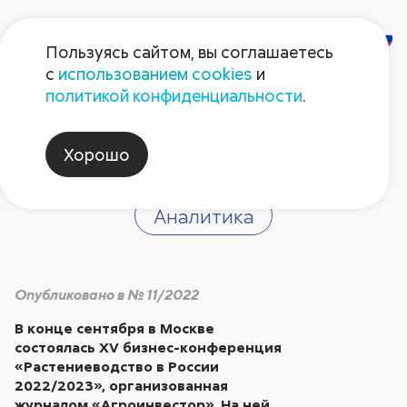
Пользуясь сайтом, вы соглашаетесь
с
использованием cookies
и
Погружение в
политикой конфиденциальности
.
кризис
Хорошо
Аналитика
Опубликовано в № 11/2022
В конце сентября в Москве
состоялась XV бизнес-конференция
«Растениеводство в России
2022/2023», организованная
журналом «Агроинвестор». На ней