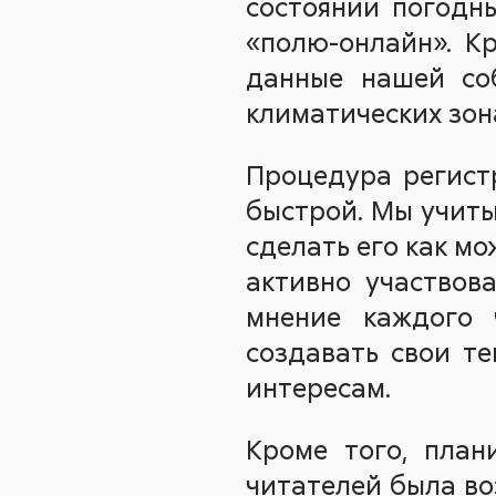
состоянии погодн
«полю-онлайн». К
данные нашей соб
климатических зон
Процедура регист
быстрой. Мы учиты
сделать его как м
активно участвова
мнение каждого 
создавать свои т
интересам.
Кроме того, план
читателей была во