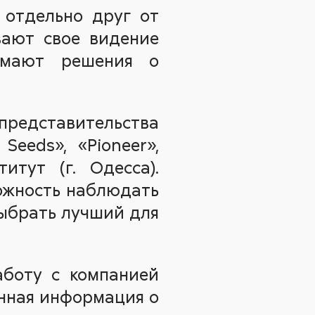
 отдельно друг от
вают свое видение
имают решения о
 представительства
Seeds», «Pioneer»,
итут (г. Одесса).
можность наблюдать
выбрать лучший для
аботу с компанией
енная информация о