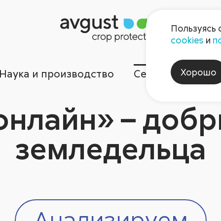
Пользуясь 
cookies
и
п
Хорошо
Наука и производство
Сервисы
Ком
онлайн» – добр
земледельца
Анализируем