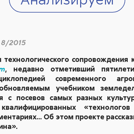
 8/2015
л технологического сопровождения 
, недавно отметивший пяти
лет
om
циклопедией современного агро
бновляемым учебником земледел
я с посевов самых разных культур
квалифицированных «технологов 
ментариях… Об этом проекте расска
ина».