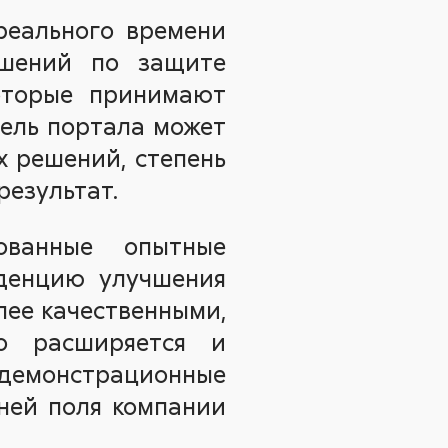
реального времени
ешений по защите
которые принимают
тель портала может
х решений, степень
результат.
ованные опытные
нденцию улучшения
лее качественными,
но расширяется и
демонстрационные
ней поля компании