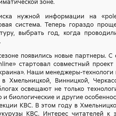
иматической зоне.
иска нужной информации на «pole-
овая система. Теперь гораздо прощ
туру, выбрать год, когда проводил
.
сезоне появились новые партнеры. С 
nline» стартовал совместный проект
краина». Наши менеджеры-технологи 
 в Хмельницкой, Винницкой, Черкас
 блогах освещают не только техноло
о и биологические и другие особенно
екции КВС. В этом году в Хмельницк
курузы КВС. Интерес читателей к 