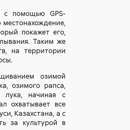
о с помощью GPS-
о местонахождение,
торый покажет его,
елывания. Таким же
тв, на территории
осы.
щиванием озимой
ка, озимого рапса,
, лука, начиная с
ал охватывает все
си, Казахстана, а с
ь за культурой в