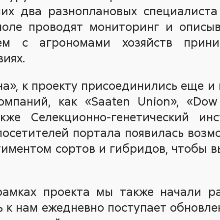
 них два разноплановых специалиста
поле проводят мониторинг и описы
тем с агрономами хозяйств прин
иях.
а», к проекту присоединились еще и
мпаний, как «Saaten Union», «Dow 
акже Селекционно-генетический инст
посетителей портала появилась воз
иментом сортов и гибридов, чтобы 
рамках проекта мы также начали р
ь к нам ежедневно поступает обновл