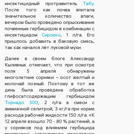
инсектицидный протравитель
Табу
.
После того как почва впитала
значительное количество влаги,
вечером было проведено опрыскивание
почвенным гербицидом в комбинации с
инсектицидом
Сирокко
, 1 л/га. Его
пришлось добавить в баковую смесь,
так как начался лёт луковой мухи.
Далее в своем блоге Александр
Кыливнык отмечает, что при осмотре
поля 5 апреля обнаружены
многолетние сорняки – осот желтый и
молочай лозный. Поэтому в тот же
день была проведена обработка
глифосатсодержащим гербицидом
Торнадо 500
, 2 л/га в смеси с
аммиачной селитрой, 3 кг/га при норме
расхода рабочей жидкости 150 л/га. «К
12 апреля взошло 70 - 80 % растений, а
у сорняков под влиянием гербицида
проявилось характерное пожелтение