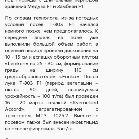
хранения Медуза F1 и Замбези F1.
По словам технолога, из-за погодных
условий посев Т-803 F1 начался
немного позже, чем предполагалось. К
середине апреля на поле уже
выполнили большой объем работ: в
осенний период провели дискование на
10 - 15 см и вспашку оборотным плугом
«Lemken» на 25 - 30 см; формирование
гряды на ширину 110 см
грядообразователем «Foriko». Посев
лука Т-803 F1 (период вегетации –
около 90 дней, планируемая
урожайность – 100 т/га) был проведен
16 - 20 марта сеялкой «Kverneland
Accord», агрегатированной c
трактором МТЗ- 1025.2. Вместе с
посевом также был внесен инсектицид
на основе фипронила, 5 кг/га.