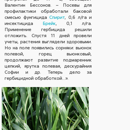
Валентин Бессонов. – Посевы для
профилактики обработали баковой
смесью фунгицида
Спирит
, 0,6 л/га и
инсектицида
Брейк
, 0,1 л/га.
Применение гербицида решили
отложить. Спустя 11 дней провели
учеты, растения выглядели здоровыми.
Но на поле появились сорняки: вьюнок
полевой, горец вьюнковый,
продолжают развитие подмаренник
цепкий, ярутка полевая, дескурайния
Софии и др. Теперь дело за
гербицидной обработкой…».