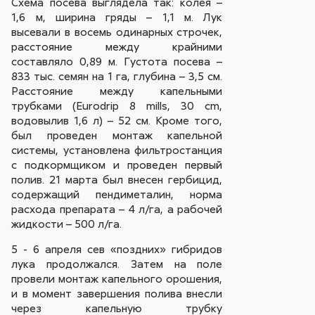
Схема посева выглядела так: колея –
1,6 м, ширина гряды – 1,1 м. Лук
высевали в восемь одинарных строчек,
расстояние между крайними
составляло 0,89 м. Густота посева –
833 тыс. семян на 1 га, глубина – 3,5 см.
Расстояние между капельными
трубками (Eurodrip 8 mills, 30 cm,
водовылив 1,6 л) – 52 см. Кроме того,
был проведен монтаж капельной
системы, установлена фильтростанция
с подкормщиком и проведен первый
полив. 21 марта был внесен гербицид,
содержащий пендиметалин, норма
расхода препарата – 4 л/га, а рабочей
жидкости – 500 л/га.
5 - 6 апреля сев «поздних» гибридов
лука продолжался. Затем на поле
провели монтаж капельного орошения,
и в момент завершения полива внесли
через капельную трубку