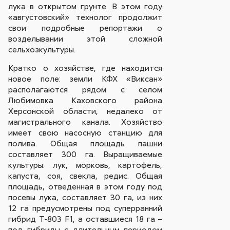
лука в открытом грунте. В этом году
«августовский» технолог продолжит
свои подробные репортажи о
возделывании этой сложной
сельхозкультуры.
Кратко о хозяйстве, где находится
новое поле: земли КФХ «Виксан»
располагаются рядом с селом
Любимовка Каховского района
Херсонской области, недалеко от
магистрального канала. Хозяйство
имеет свою насосную станцию для
полива. Общая площадь пашни
составляет 300 га. Выращиваемые
культуры: лук, морковь, картофель,
капуста, соя, свекла, редис. Общая
площадь, отведенная в этом году под
посевы лука, составляет 30 га, из них
12 га предусмотрены под суперранний
гибрид Т-803 F1, а оставшиеся 18 га –
под гибриды с длительным периодом