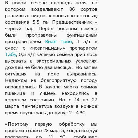
В новом сезоне площадь поля, на
котором возделывают 86 сортов
различных видов зерновых колосовых,
составила 5,5 га. Предшественник –
черный пар. Перед посевом семена
были протравлены фунгицидным
протравителем
Виал Трио
, 1 л/т в
смеси с инсектицидным препаратом
Табу
, 0,5 л/т. Осенью семена пришлось
высевать в экстремальных условиях:
дождей не было два месяца… Но затем
ситуация на поле выправилась.
Надежды на благоприятную погоду
оправдались. В начале марта озимая
пшеница и ячмень находились в
хорошем состоянии. Но с 14 по 27
марта температура воздуха в ночное
время опускалась до минус 2 - 4 °С.
«Поэтому первую обработку мы
провели только 28 марта, когда воздух
прогрелся до 11 °С, сообщает