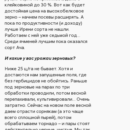
клейковиной до 30 %. Вот как будет
достойная цена на высокобелковое
зерно – начнем посевы расширять. А
пока по продуктивности (и доходу)
лучше Ирени сорта не нашли.
Работаем с ней уже седьмой год…
Среди ячменей лучшим пока оказался
сорт Ача.
И какие у вас урожаи зерновых?
Ниже 25 ц/га не бывает. Хотя и
достаются нам запущенные поля, где
без гербицидов не обойтись. Раньше
под зерновые на парах по три
обработки проводили, потом весной
перепахивали, культивировали… Очень
затратно. Сейчас на новом поле весной
даем отрасти сорнякам (а это чаще
всего сплошной пырей), потом
обрабатываем торнадо – и пары стоят
действительно черные, чистые. Мы так