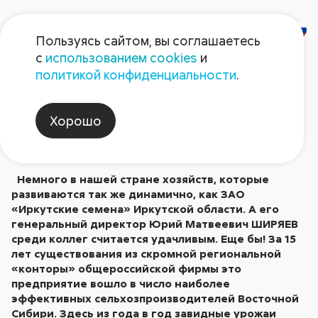
Пользуясь сайтом, вы соглашаетесь
с
использованием cookies
и
ПРИАНГАРСКИЙ
политикой конфиденциальности
.
ФЕНОМЕН
Хорошо
Опубликовано в № 4/2007
Немного в нашей стране хозяйств, которые
развиваются так же динамично, как ЗАО
«Иркутские семена» Иркутской области. А его
генеральный директор Юрий Матвеевич ШИРЯЕВ
среди коллег считается удачливым. Еще бы! З
а 15
лет существования из скромной региональной
«конторы» общероссийской фирмы это
предприятие вошло в число наиболее
эффективных сельхозпроизводителей Восточной
Сибири. Здесь из года в год завидные урожаи