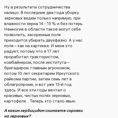
Ну а результаты сотрудничества
налицо. В последние два года уборку
зерновых ведем только напрямую, при
влажности зерна 14 - 15 % и без потерь.
Немногие в области такое могут себе
позволить, засоренные поля
приходится убирать двухфазно. А у нас
поля – как на картинке. И меня это
радует, потому что я 17 лет
проработал трактористом,
комбайнером, после института –
бригадиром, главным агрономом,
потом 10 лет секретарем Иркутского
райкома партии, затем семь лет в
облагропроме, и вот уже 15-й год
здесь. И все эти годы мечтал о
красивых, чистых полях зерновых,
картофеля… Теперь это стало явью.
А каким гербицидом снимаете сорняки
на зерновых?