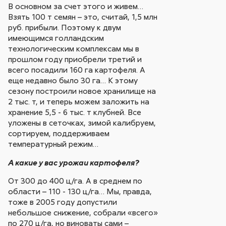
В основном за счет этого и живем…
Взять 100 т семян – это, считай, 1,5 млн
руб. прибыли. Поэтому к двум
имеющимся голландским
технологическим комплексам мы в
прошлом году приобрели третий и
всего посадили 160 га картофеля. А
еще недавно было 30 га… К этому
сезону построили новое хранилище на
2 тыс. т, и теперь можем заложить на
хранение 5,5 - 6 тыс. т клубней. Все
уложены в сеточках, зимой калибруем,
сортируем, поддерживаем
температурный режим…
А какие у вас урожаи картофеля?
От 300 до 400 ц/га. А в среднем по
области – 110 - 130 ц/га… Мы, правда,
тоже в 2005 году допустили
небольшое снижение, собрали «всего»
по 270 ц/га, но виноваты сами –