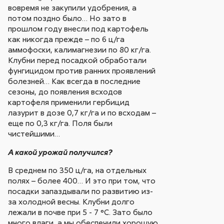
вовремя не закупили удобрения, а
потом поздно было… Но зато в
прошлом году внесли под картофель
как никогда прежде – по 6 ц/га
аммофоски, калимагнезии по 80 кг/га.
Клубни перед посадкой обработали
фунгицидом против ранних проявлений
болезней… Как всегда в последние
сезоны, до появления всходов
картофеля применили гербицид
лазурит в дозе 0,7 кг/га и по всходам –
еще по 0,3 кг/га. Поля были
чистейшими…
А какой урожай получился?
В среднем по 350 ц/га, на отдельных
полях – более 400… И это при том, что
посадки запаздывали по развитию из-
за холодной весны. Клубни долго
лежали в почве при 5 - 7 °С. Зато было
много влаги, а мы обеспечили хорошую