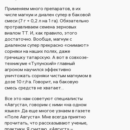
Применяем много препаратов, в их
числе магнум и диален супер в баковой
смеси (7 г + 0,2 л на 1 га). Обязательно
протравливаем семена зерновых
виалом ТТ. И, как правило, этого
достаточно. Вообще, магнум с
диаленом супер прекрасно «снимают»
сорняки на наших полях, даже
гречишку татарскую. А вот в совхозе-
техникуме «Тулунский» главный
агроном научился эффективно
уничтожать сорняки чистым магнумом в
дозе 10 г/га. Говорит, на баковую
смесь средств не хватает…
Все это нам советуют специалисты
«Августа», говорим с ними «на одном
языке». Да еще многое узнаем в газете
«Поле Августа». Мне всегда приятно
прочитать, что рассказывают ученые,
практики. Я считаю, «Август» –