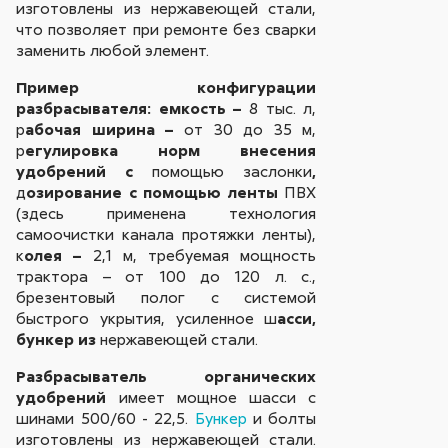
изготовлены из нержавеющей стали,
что позволяет при ремонте без сварки
заменить любой элемент.
Пример конфигурации
разбрасывателя: емкость –
8 тыс. л,
р
абочая ширина –
от 30 до 35 м,
р
егулировка норм внесения
удобрений с
помощью заслонки
,
д
озирование с помощью ленты
ПВХ
(здесь применена технология
самоочистки канала протяжки ленты),
к
олея –
2,1 м, требуемая мощность
трактора – от 100 до 120 л. с.,
брезентовый полог с системой
быстрого укрытия, усиленное ш
асси,
бункер из
нержавеющей стали.
Разбрасыватель органических
удобрений
имеет мощное шасси с
шинами 500/60 - 22,5.
Бункер
и болты
изготовлены из нержавеющей стали.