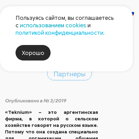
Пользуясь сайтом, вы соглашаетесь
с
использованием cookies
и
Приходите в
политикой конфиденциальности
.
«Teknium»!
Хорошо
Партнеры
Опубликовано в № 3/2019
«Teknium» – это аргентинская
фирма, в которой о сельском
хозяйстве говорят на русском языке.
Потому что она создана специально
для организации общения