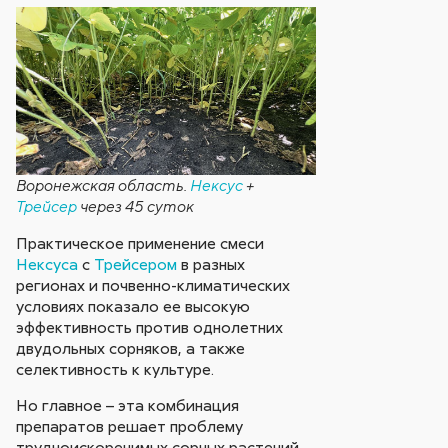
Воронежская область.
Нексус
+
Трейсер
через 45 суток
Практическое применение смеси
Нексуса
с
Трейсером
в разных
регионах и почвенно-климатических
условиях показало ее высокую
эффективность против однолетних
двудольных сорняков, а также
селективность к культуре.
Но главное – эта комбинация
препаратов решает проблему
трудноискоренимых сорных растений