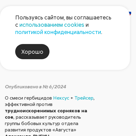
Пользуясь сайтом, вы соглашаетесь
с
использованием cookies
и
Проблемы на сое?..
политикой конфиденциальности
.
Хорошо
Препараты
Опубликовано в № 6/2024
О смеси гербицидов
Нексус
+
Трейсер
,
эффективной против
трудноискоренимых сорняков на
сое
, рассказывает руководитель
группы бобовых культур отдела
развития продуктов «Августа»
Александр ЛЫГИН
.