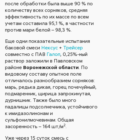
после обработки была выше 90 % по
количеству всех сорняков, средняя
эффективность по их массе по всем
учетам составила 95,1 %, в частности
против мари белой – 98,3 %.
Еще одни показательные испытания
баковой смеси
Нексус
+
Трейсер
совместно с ПАВ
Галоп
, 0,25%-ный
раствор заложили в Павловском
районе
Воронежской области
. По
видовому составу опытное поле
отличалось разнообразием сорняков:
марь, редька дикая, горец почечуйный,
подмаренник, щирица запрокинутая,
дурнишник. Также было много
падалицы подсолнечника, устойчивого
к имидазолинонам и
сульфонилмочевинам. Общая
2
засоренность – 164 шт/м
.
Уже через 15 суток смесь с