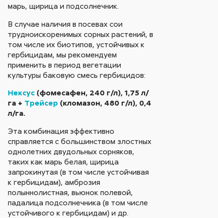
марь, щирица и подсолнечник.
В случае наличия в посевах сои
трудноискоренимых сорных растений, в
том числе их биотипов, устойчивых к
гербицидам, мы рекомендуем
применить в период вегетации
культуры баковую смесь гербицидов:
Нексус
(фомесафен, 240 г/л), 1,75 л/
га +
Трейсер
(кломазон, 480 г/л), 0,4
л/га.
Эта комбинация эффективно
справляется с большинством злостных
однолетних двудольных сорняков,
таких как марь белая, щирица
запрокинутая (в том числе устойчивая
к гербицидам), амброзия
полыннолистная, вьюнок полевой,
падалица подсолнечника (в том числе
устойчивого к гербицидам) и др.