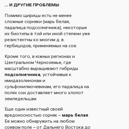
… И ДРУГИЕ ПРОБЛЕМЫ
Помимо щирицы есть не менее
сложные сорняки (марь белая,
падалица подсолнечника), некоторые
их биотипы в той или иной степени уже
резистентны ко многим д. в.
гербицидов, применяемых на сое.
Кроме того, в южных регионах и
Центральном Черноземье, где
масштабно выращивают гибриды
подсолнечника
, устойчивые к
имидазолинонам и
сульфонилмочевинам, его падалица на
полях сои доставляет много хлопот
земледельцам.
Еще один известный своей
вредоносностью сорняк –
марь белая
.
Ее можно обнаружить на любом
соевом поле – от Дальнего Востока до