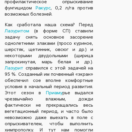
профилактическое опрыскивание
фунгицидом
Ракурс
, 0,2 л/га против
возможных болезней.
Как сработала наша схема? Перед
Лазуритом
(в форме СП) ставили
задачу снять основное засорение
однолетними злаками (просо куриное,
шерстяк, щетинник, овсюг и др.) и
некоторыми двудольными (щирица
запрокинутая, марь белая и др.).
Лазурит
справился с этой задачей на
95 %. Созданный им почвенный «экран»
обеспечил сое вполне комфортные
условия в начальный период развития.
Этот сезон в
Приаму
рье выдался
чрезвычайно влажным, дожди
фактически не прекращались весь
вегетационный период, и часто было
невозможно даже выехать в поле с
опрыскивателем, чтобы выполнить
химпрополку. И тут нам помогли