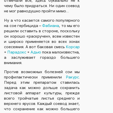
отмечали все, здесь буквально не к
чему было придраться. Ни один соевод
не мог равнодушно пройти мимо…
Ну а что касается самого популярного
на сое гербицида –
Фабиана
, то мы его
решили оставить в стороне, поскольку
он хорошо «раскручен», всем известен
и широко применяется во всех зонах
соесеяния. А вот баковая смесь
Корсар
+
Парадокс
+
Адью
пока малоизвестна,
а заслуживает гораздо большего
внимания.
Против возможных болезней сои мы
профилактически применили
Ракурс
.
Перед этим препаратом ставилась
задача как можно дольше сохранить
листовой аппарат культуры, прежде
всего тройчатые листья среднего и
верхнего ярусов. Каждый соевод знает,
что сохранение как можно большего