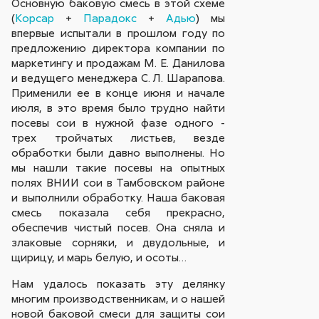
Основную баковую смесь в этой схеме
(
Корсар
+
Парадокс
+
Адью
) мы
впервые испытали в прошлом году по
предложению директора компании по
маркетингу и продажам М. Е. Данилова
и ведущего менеджера С. Л. Шарапова.
Применили ее в конце июня и начале
июля, в это время было трудно найти
посевы сои в нужной фазе одного -
трех тройчатых листьев, везде
обработки были давно выполнены. Но
мы нашли такие посевы на опытных
полях ВНИИ сои в Тамбовском районе
и выполнили обработку. Наша баковая
смесь показала себя прекрасно,
обеспечив чистый посев. Она сняла и
злаковые сорняки, и двудольные, и
щирицу, и марь белую, и осоты…
Нам удалось показать эту делянку
многим производственникам, и о нашей
новой баковой смеси для защиты сои