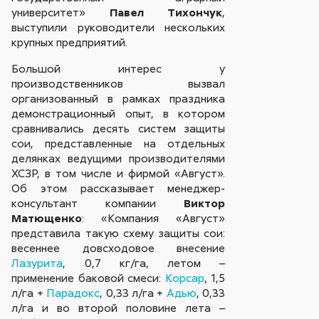
университет»
Павел Тихончук
,
выступили руководители нескольких
крупных предприятий.
Большой интерес у
производственников вызвал
организованный в рамках праздника
демонстрационный опыт, в котором
сравнивались десять систем защиты
сои, представленные на отдельных
делянках ведущими производителями
ХСЗР, в том числе и фирмой «Август».
Об этом рассказывает менеджер-
консультант компании
Виктор
Матющенко
: «Компания «Август»
представила такую схему защиты сои:
весеннее довсходовое внесение
Лазурита
, 0,7 кг/га, летом –
применение баковой смеси:
Корсар
, 1,5
л/га +
Парадокс
, 0,33 л/га +
Адью
, 0,33
л/га и во второй половине лета –