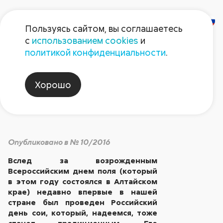
Пользуясь сайтом, вы соглашаетесь
с
использованием cookies
и
Российский день сои
политикой конфиденциальности
.
Хорошо
Встречи на поле
Опубликовано в № 10/2016
Вслед за возрожденным
Всероссийским днем поля (который
в этом году состоялся в Алтайском
крае) недавно впервые в нашей
стране был проведен Российский
день сои, который, надеемся, тоже
станет традиционным. Его