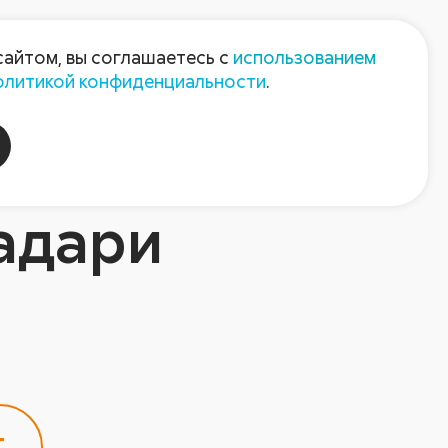
Пресс-центр
Контакты
сайтом, вы соглашаетесь с
использованием
олитикой конфиденциальности
.
пания
Август-Агро
адари
т