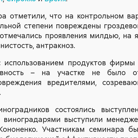
ра отметили, что на контрольном ва
льной степени повреждены гроздево
 отмечались проявления милдью, на 
нистость, антракноз.
 использованием продуктов фирмы 
вность – на участке не было о
овреждения вредителями, созрева
.
иноградников состоялись выступле
д виноградарями выступили менеджер
 Кононенко. Участникам семинара б