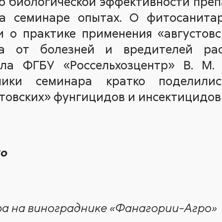
о биологической эффективности преп
а семинаре опытах. О фитосанита
и о практике применения «августов
а от болезней и вредителей рас
ла ФГБУ «Россельхозцентр» В. М.
тники семинара кратко поделили
товских» фунгицидов и инсектицидов
ко
а на винограднике «Фанагории-Агро»