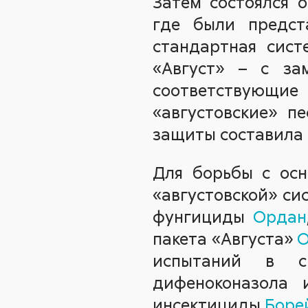
Затем состоялся 
где были предста
стандартная сист
«Август» – с за
соответствующие 
«августовские» п
защиты составила 
Для борьбы с осн
«августовской» с
фунгициды
Ордан
пакета «Августа»
О
испытаний в с
дифеноконазола 
инсектициды
Боре