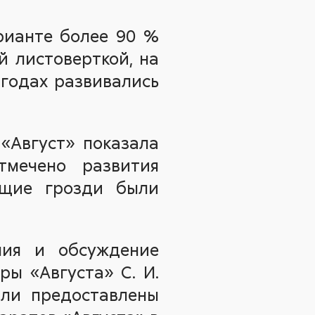
рианте более 90 %
й листоверткой, на
ягодах развивались
«Август» показала
тмечено развития
ющие грозди были
ния и обсуждение
ы «Августа» С. И.
ыли предоставлены