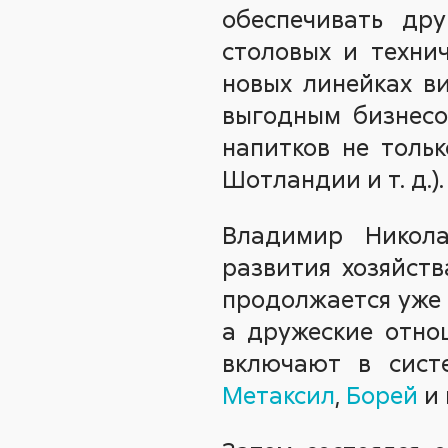
обеспечивать дру
столовых и техни
новых линейках ви
выгодным бизнесо
напитков не тольк
Шотландии и т. д.).
Владимир Никола
развития хозяйств
продолжается уже 1
а дружеские отно
включают в сист
Метаксил
,
Борей
и 