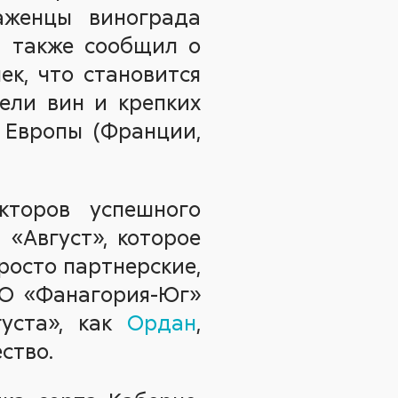
саженцы винограда
ч также сообщил о
ек, что становится
ели вин и крепких
х Европы (Франции,
кторов успешного
 «Август», которое
просто партнерские,
ОО «Фанагория-Юг»
уста», как
Ордан
,
ство.