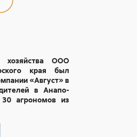
о хозяйства ООО
рского края был
омпании «Август» в
дителей в Анапо-
 30 агрономов из