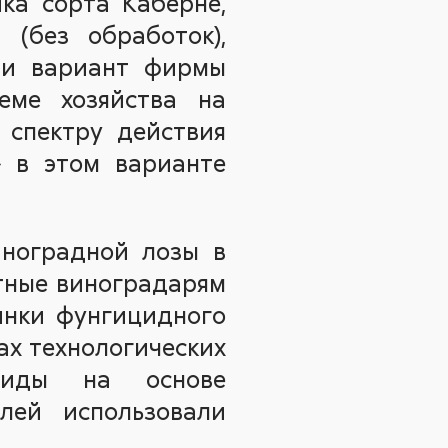
ка сорта Каберне,
 (без обработок),
, и вариант фирмы
еме хозяйства на
 спектру действия
» в этом варианте
иноградной лозы в
тные виноградарям
инки фунгицидного
ках технологических
циды на основе
лей использовали