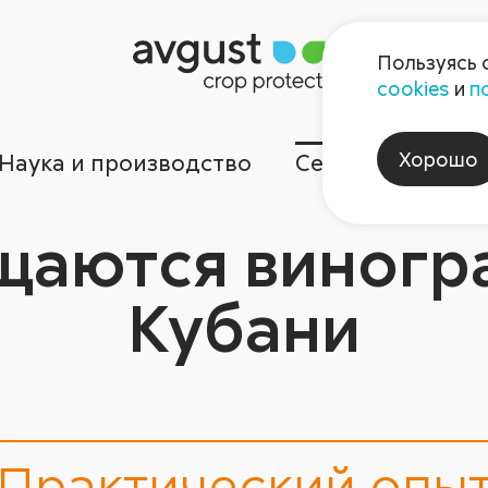
Пользуясь 
cookies
и
п
Хорошо
Наука и производство
Сервисы
Ком
щаются виногр
Кубани
Практический опы