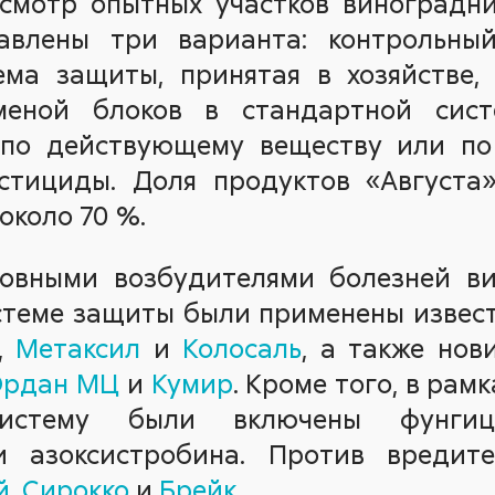
осмотр опытных участков виноградни
влены три варианта: контрольный
ема защиты, принятая в хозяйстве
меной блоков в стандартной сист
по действующему веществу или по
естициды. Доля продуктов «Августа
около 70 %.
овными возбудителями болезней в
истеме защиты были применены извес
,
Метаксил
и
Колосаль
, а также нов
рдан МЦ
и
Кумир
. Кроме того, в рам
истему были включены фунги
и азоксистробина. Против вредите
й
,
Сирокко
и
Брейк
.