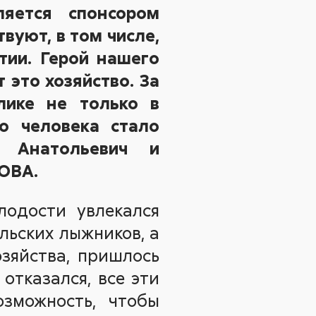
яется спонсором
твуют, в том числе,
тии. Герой нашего
 это хозяйство. За
лике не только в
го человека стало
р Анатольевич и
ОВА.
одости увлекался
льских лыжников, а
озяйства, пришлось
 отказался, все эти
зможность, чтобы