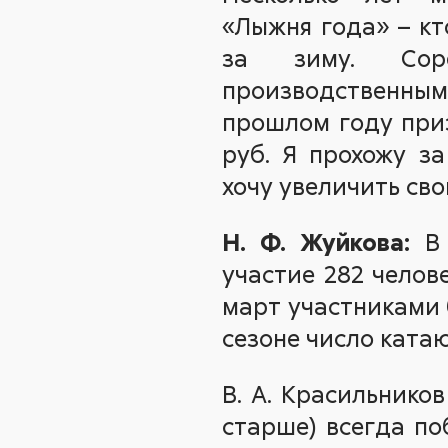
«Лыжня года» – к
за зиму. Соре
производственным
прошлом году приз
руб. Я прохожу за
хочу увеличить свой
Н. Ф. Жуйкова:
В 
участие 282 челове
март участниками 
сезоне число ката
В. А. Красильнико
старше) всегда по