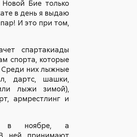
 Новой Бие только
кате в день я выдаю
 пар! И это при том,
ачет спартакиады
ам спорта, которые
. Среди них лыжные
ол, дартс, шашки,
или лыжи зимой),
рт, армрестлинг и
да в ноябре, а
 В ней принимают