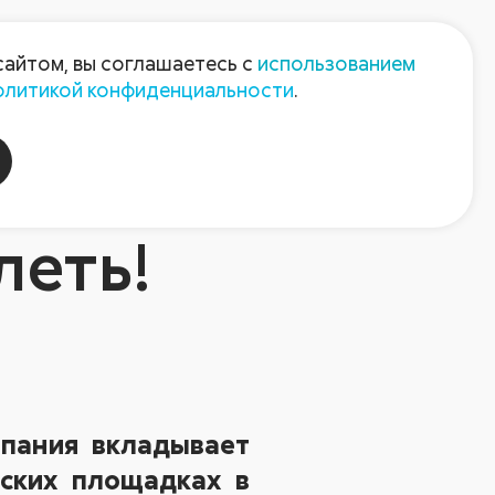
Пресс-центр
Контакты
сайтом, вы соглашаетесь с
использованием
олитикой конфиденциальности
.
пания
Август-Агро
леть!
мпания вкладывает
дских площадках в