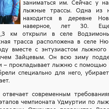
заниматься им. Сейчас у н
лыжные трассы. Одна из н
находится в деревне Нов
наверное, лет 30. Е
1,3 км открыли в селе Водзимонь
ная трасса расположена в селе Ню
оду вместе с энтузиастом лыжного
ичем Зайцевым. Он всю зиму подде
и – прокладывает лыжню с помощью с
рели специально для него, убирает
ает.
 отвечает современным требования
 этапов чемпионата Удмуртии по лыж