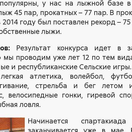
 популярны, у нас на лыжной базе в
ыж 45 пар, прокатных – 77 пар. В про
в 2014 году был поставлен рекорд – 75
собственные лыжи.
ов:
Результат конкурса идет в з
ю мы проводим уже лет 12 по тем вид
ые и республиканские Сельские игры
 легкая атлетика, волейбол, футб
ягивание, стрельба и бег летом 
с, велосипедные гонки, гиревой спо
бная ловля.
Начинается спартакиа
заканчивается уже в мае.