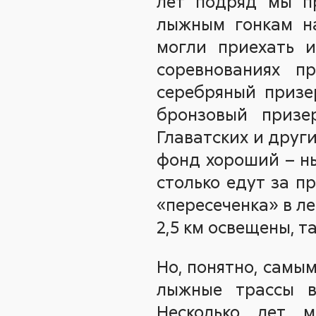
лет подряд мы п
лыжным гонкам на
могли приехать 
соревнованиях п
серебряный призе
бронзовый призе
Главатских и други
фонд хороший – ны
столько едут за п
«пересеченка» в ле
2,5 км освещены, т
Но, понятно, самы
лыжные трассы в
Несколько лет м