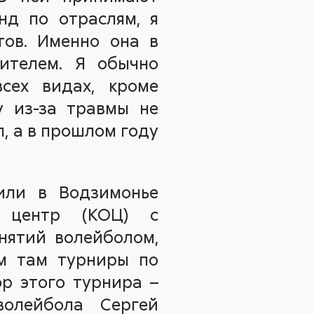
нд по отраслям, я
тов. Именно она в
ителем. Я обычно
сех видах, кроме
у из-за травмы не
, а в прошлом году
или в Водзимонье
ый центр (КОЦ) с
нятий волейболом,
м там турниры по
р этого турнира –
волейбола Сергей