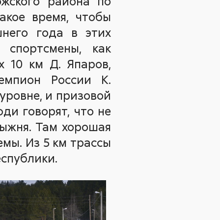
жского района по
акое время, чтобы
него года в этих
 спортсмены, как
 10 км Д. Япаров,
емпион России К.
 уровне, и призовой
ди говорят, что не
лыжня. Там хорошая
емы. Из 5 км трассы
еспублики.