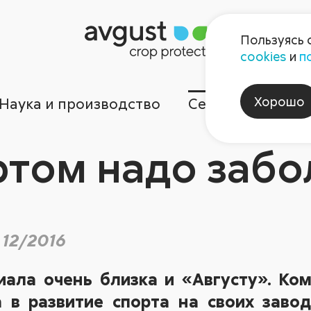
Пользуясь 
cookies
и
п
Хорошо
Наука и производство
Сервисы
Ком
том надо забо
 12/2016
ала очень близка и «Августу». Ко
 в развитие спорта на своих заво