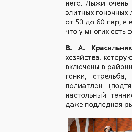
него. Лыжи очень
элитных гоночных л
от 50 до 60 пар, а 
что у многих есть 
В. А. Красильник
хозяйства, котору
включены в районн
гонки, стрельба,
полиатлон (подт
настольный тенни
даже подледная ры