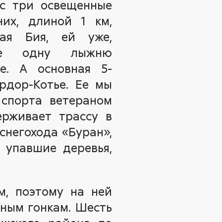
ас три освещенные
их, длиной 1 км,
ая Бия, ей уже,
ще одну лыжню
е. А основная 5-
рдор-Котье. Ее мы
 спорта ветераном
рживает трассу в
негохода «Буран»,
 упавшие деревья,
м, поэтому на ней
ным гонкам. Шесть