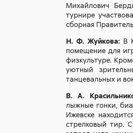
Михайлович Бердн
турнире участвова
сборная Правитель
Н. Ф. Жуйкова:
В К
помещение для игр
физкультуре. Кром
уютный зрительн
танцевальных и вок
В. А. Красильнико
лыжные гонки, биа
Ижевске находитс
стрелковый тир. С