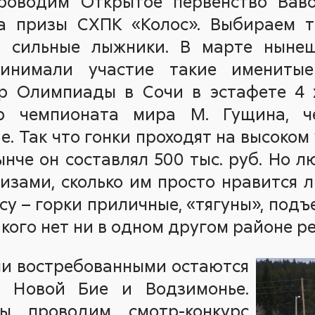
роводим Открытое первенство Ваво
 призы СХПК «Колос». Выбираем т
и сильные лыжники. В марте нынеш
ринимали участие такие именитые
р Олимпиады в Сочи в эстафете 4 х
р чемпионата мира М. Гущина, ч
е. Так что гонки проходят на высоком
нче он составлял 500 тыс. руб. Но лю
ризами, сколько им просто нравится 
су – горки приличные, «тягуны», подъ
акого нет ни в одном другом районе р
ми востребованными остаются
 Новой Бие и Водзимонье.
ы проводим смотр-конкурс