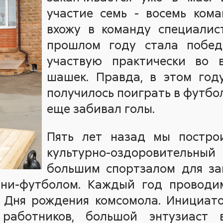
участие семь - восемь кома
вхожу в команду специалис
прошлом году стала побед
участвую практически во в
шашек. Правда, в этом год
получилось поиграть в футбол
еще забивал голы.
Пять лет назад мы постро
культурно-оздоровительн
большим спортзалом для за
ини-футболом. Каждый год проводи
ь Дня рождения комсомола. Инициато
аботников, большой энтузиаст 