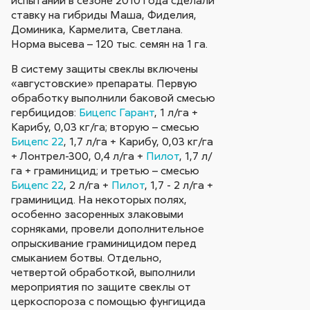
ставку на гибриды Маша, Фиделия,
Доминика, Кармелита, Светлана.
Норма высева – 120 тыс. семян на 1 га.
В систему защиты свеклы включены
«августовские» препараты. Первую
обработку выполнили баковой смесью
гербицидов:
Бицепс Гарант
, 1 л/га +
Карибу, 0,03 кг/га; вторую – смесью
Бицепс 22
, 1,7 л/га + Карибу, 0,03 кг/га
+ Лонтрел-300, 0,4 л/га +
Пилот
, 1,7 л/
га + граминицид; и третью – смесью
Бицепс 22
, 2 л/га +
Пилот
, 1,7 - 2 л/га +
граминицид. На некоторых полях,
особенно засоренных злаковыми
сорняками, провели дополнительное
опрыскивание граминицидом перед
смыканием ботвы. Отдельно,
четвертой обработкой, выполнили
мероприятия по защите свеклы от
церкоспороза с помощью фунгицида