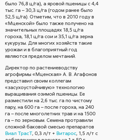
было 76,8 ц/га), а яровой пшеницы с 4,4
тыс. га – 30,3 ц/га (годом ранее было
52,5 ц/га). Отметим, что в 2010 году в
«Мценской» было также получено на
значительных площадях 18,5 ц/га
гороха, 18,1 ц/га сои и 35,1 ц/га зерна
кукурузы. Для многих хозяйств такие
урожаи и в благоприятный год
являются пределом мечтаний.
Директор по растениеводству
агрофирмы «Мценская» А. В. Агафонов
представил своим коллегам
«засухоустойчивую» технологию
выращивания озимой пшеницы. Ее
разместили на 2,6 тыс. га по чистому
пару, на 600 га – после гороха, на 240
га – после многолетних трав и на 1500
га – по зерновым. Семена протравили
сложной баковой смесью препаратов
Виал ТрасТ
, 0,3 л/т +
Витарос
, 1,5 л/т с
добавлением в расчете на 1 т 50 г