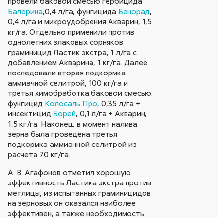
провели баковой смесью гербицида
Балерина
,0,4 л/га, фунгицида
Бенорад
,
0,4 л/га и микроудобрения Акварин, 1,5
кг/га. Отдельно применили против
однолетних злаковых сорняков
граминицид Ластик экстра, 1 л/га с
добавлением Акварина, 1 кг/га. Далее
последовали вторая подкормка
аммиачной селитрой, 100 кг/га и
третья химобработка баковой смесью:
фунгицид
Колосаль Про
, 0,35 л/га +
инсектицид
Борей
, 0,1 л/га + Акварин,
1,5 кг/га. Наконец, в момент налива
зерна была проведена третья
подкормка аммиачной селитрой из
расчета 70 кг/га.
А. В. Агафонов отметил хорошую
эффективность Ластика экстра против
метлицы, из испытанных граминицидов
на зерновых он оказался наиболее
эффективен, а также необходимость