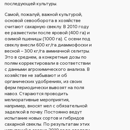
последующей культуры.
Самой, пожалуй, важной культурой,
основой севооборота в хозяйстве
считают сахарную свеклу. В 2010 году
ее разместили после яровой (400 га) и
озимой пшеницы (1000 га). С осени под
свеклу внесли 600 кг/га диаммофоски и
весной – 300 кг/га аммиачной селитры.
Это в среднем, а конкретные дозы по
полям корректировали в соответствии
с данными агрохимического анализа. В
хозяйстве не забывают и об
органических удобрениях, из своих
ферм периодически вывозят на поля
навоз. Стараются проводить
мелиоративные мероприятия,
например, вносят мел с обязательной
заделкой в почву. Постоянно ведут
испытание новых сортов и гибридов
сахарной свеклы. По результатам этих
испытаний в сезоне 2010 года сделали