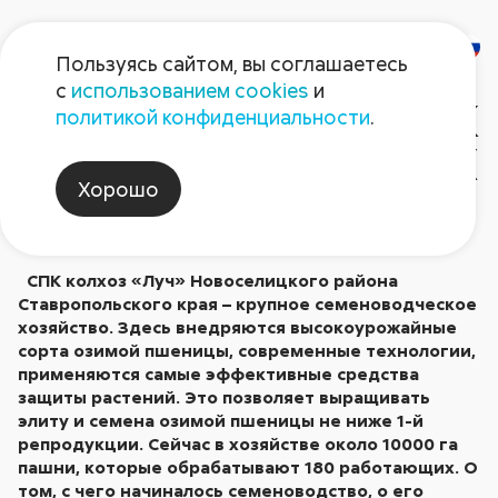
Пользуясь сайтом, вы соглашаетесь
с
использованием cookies
и
ТВОРЧЕСКИЙ ПОИСК
политикой конфиденциальности
.
БРАТЬЕВ ДОНЦОВЫХ
Хорошо
Опубликовано в № 9/2003
СПК колхоз «Луч» Новоселицкого района
Ставропольского края – крупное семеноводческое
хозяйство. Здесь внедряются высокоурожайные
сорта озимой пшеницы, современные технологии,
применяются самые эффективные средства
защиты растений. Это позволяет выращивать
элиту и семена озимой пшеницы не ниже 1-й
репродукции. Сейчас в хозяйстве около 10000 га
пашни, которые обрабатывают 180 работающих. О
том, с чего начиналось семеноводство, о его