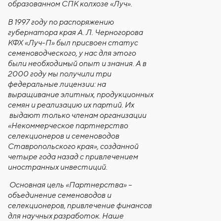
образованном СПК колхозе «Луч».
В 1997 году по распоряжению
губернатора края А. Л. Черногорова
КФХ «Луч-П» был присвоен статус
семеноводческого, у нас для этого
были необходимый опыт и знания. А в
2000 году мы получили три
федеральные лицензии: на
выращивание элитных, продукционных
семян и реализацию их партий. Их
выдают только членам организации
«Некоммерческое партнерство
селекционеров и семеноводов
Ставропольского края», созданной
четыре года назад
с привлечением
иностранных инвестиций.
Основная цель «Партнерства» –
объединение семеноводов и
селекционеров, привлечение финансов
для научных разработок
. Наше