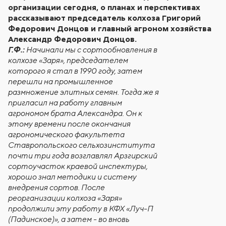
организации сегодня, о планах и перспективах
рассказывают председатель колхоза Григорий
Федорович Донцов и главный агроном хозяйства
Александр Федорович Донцов.
Г.Ф.:
Начинали мы с сортообновления в
колхозе «Заря», председателем
которого я стал в 1990 году, затем
перешли на промышленное
размножение элитных семян. Тогда же я
пригласил на работу главным
агрономом брата Александра. Он к
этому времени после окончания
агрономического факультета
Ставропольского сельхозинститута
почти три года возглавлял Арзгирский
сортоучасток краевой инспектуры,
хорошо знал методики и систему
внедрения сортов. После
реорганизации колхоза «Заря»
продолжили эту работу в КФХ «Луч-П
(Падинское)», а затем - во вновь