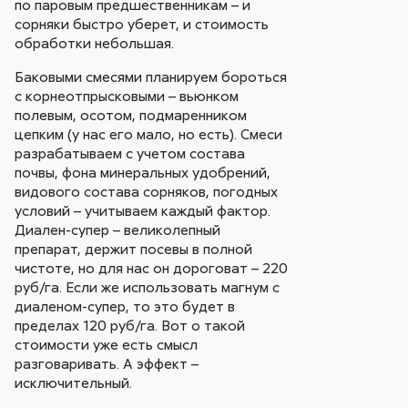
по паровым предшественникам – и
сорняки быстро уберет, и стоимость
обработки небольшая.
Баковыми смесями планируем бороться
с корнеотпрысковыми – вьюнком
полевым, осотом, подмаренником
цепким (у нас его мало, но есть). Смеси
разрабатываем с учетом состава
почвы, фона минеральных удобрений,
видового состава сорняков, погодных
условий – учитываем каждый фактор.
Диален-супер – великолепный
препарат, держит посевы в полной
чистоте, но для нас он дороговат – 220
руб/га. Если же использовать магнум с
диаленом-супер, то это будет в
пределах 120 руб/га. Вот о такой
стоимости уже есть смысл
разговаривать. А эффект –
исключительный.