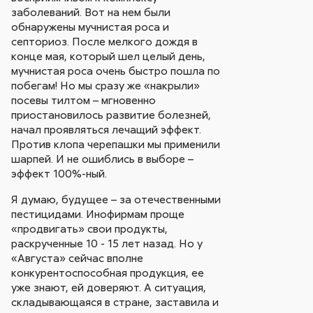
заболеваний. Вот на нем были
обнаружены мучнистая роса и
септориоз. После мелкого дождя в
конце мая, который шел целый день,
мучнистая роса очень быстро пошла по
побегам! Но мы сразу же «накрыли»
посевы тилтом – мгновенно
приостановилось развитие болезней,
начал проявляться лечащий эффект.
Против клопа черепашки мы применили
шарпей. И не ошиблись в выборе –
эффект 100%-ный.
Я думаю, будущее – за отечественными
пестицидами. Инофирмам проще
«продвигать» свои продукты,
раскрученные 10 - 15 лет назад. Но у
«Августа» сейчас вполне
конкурентоспособная продукция, ее
уже знают, ей доверяют. А ситуация,
складывающаяся в стране, заставила и