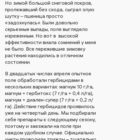
Но зимой большой снеговой покров,
пролежавший без схода, сыграл злую
шутку – пшеница просто
«задохнулась». Были довольно
серьезные выпады, поле выглядело
изреженным. Но вот в высокой
эффективности виала сомнений у меня
не было. Все пережившие зимовку
растения находились в отличном
состоянии.
В двадцатых числах апреля опытное
поле обработали гербицидами в
нескольких вариантах: магнум 10 г/га,
магнум + гербитокс (7 г/га + 0,4 л/га),
магнум + диален-супер (7 г/га + 0,2 л/
га). Действие гербицидов проявилось
уже на четвертый день. Мы подбирали
себе препараты к следующему сезону,
поэтому и заезжали на поле при
каждом удобном случае. Официально
учеты проводили трижды – тщательно,