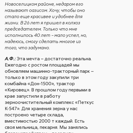
Новоселицком районе, недаром его
называют оазисом. Хочу, чтобы оно
стало еще красивее и удобнее для
жизни.
В 26 лет я пришел в колхоз
председателем. Только что мне
исполнилось 40 лет – мало успел, но,
надеюсь, смогу сделать многое из
того, что задумано.
Эта мечта – достаточно реальна.
А.Ф.:
Ежегодно с ростом площадей мы
обновляем машинно-тракторный парк –
только в этом году закупили три
комбайна «Дон-1500», трактор
«Кировец». В прошлом году первыми в
крае запустили в работу
зерноочистительный комплекс «Петкус
К-547». Для хранения зерна у нас
построено четыре склада,
вместимостью 2000 т каждый. Есть
своя мельница, пекарня. Мы занялись