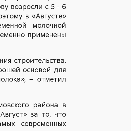
у возросли с 5 - 6
оэтому в «Августе»
еменной молочной
ременно применены
ия строительства.
рошей основой для
олока», – отметил
мовского района в
вгуст» за то, что
амых современных