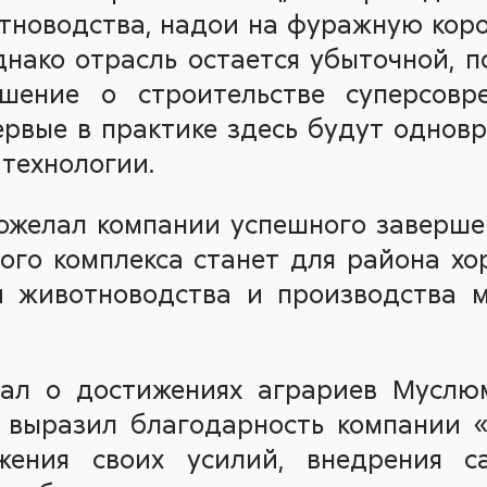
новодства, надои на фуражную коров
Однако отрасль остается убыточной, п
шение о строительстве суперсовр
ервые в практике здесь будут однов
технологии.
ожелал компании успешного завершен
ого комплекса станет для района хо
й животноводства и производства м
зал о достижениях аграриев Муслю
 выразил благодарность компании «А
жения своих усилий, внедрения с