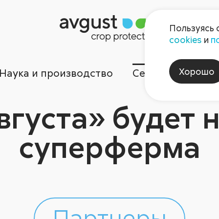
Пользуясь 
cookies
и
п
Хорошо
Наука и производство
Сервисы
Ком
вгуста» будет 
суперферма
Партнеры