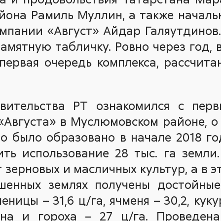
йона Рамиль Муллин, а также началь
мпании «Август» Айдар Галяутдинов
амятную табличку. Ровно через год, в
первая очередь комплекса, рассчита
вительства РТ ознакомился с пер
«Августа» в Муслюмовском районе, о
но было образовано в начале 2018 го
ть использование 28 тыс. га земли
 зерновых и масличных культур, а в это
шенных землях получены достойные
еницы – 31,6 ц/га, ячменя – 30,2, куку
на и гороха – 27 ц/га. Проведен