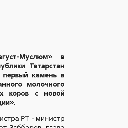
густ-Муслюм» в
ублики Татарстан
 первый камень в
анного молочного
х коров с новой
ции».
истра РТ - министр
ат Зяббаров, глава