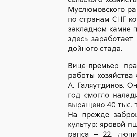
Муслюмовского ра
по странам СНГ ко
закладном камне п
здесь заработает 
дойного стада.
Вице-премьер пра
работы хозяйства 
А. Галяутдинов. О
год смогло налади
выращено 40 тыс. т
На прежде забро
культур: яровой пш
рапса – 22, люпи