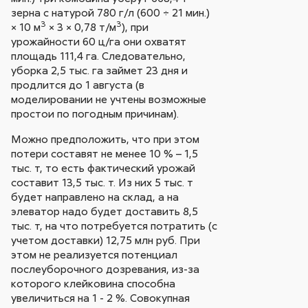
зерна с натурой 780 г/л (600 ÷ 21 мин.)
3
3
× 10 м
× 3 × 0,78 т/м
), при
урожайности 60 ц/га они охватят
площадь 111,4 га. Следовательно,
уборка 2,5 тыс. га займет 23 дня и
продлится до 1 августа (в
моделировании не учтены возможные
простои по погодным причинам).
Можно предположить, что при этом
потери составят не менее 10 % – 1,5
тыс. т, то есть фактический урожай
составит 13,5 тыс. т. Из них 5 тыс. т
будет направлено на склад, а на
элеватор надо будет доставить 8,5
тыс. т, на что потребуется потратить (с
учетом доставки) 12,75 млн руб. При
этом не реализуется потенциал
послеуборочного дозревания, из-за
которого клейковина способна
увеличиться на 1 - 2 %. Совокупная