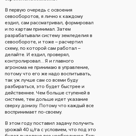
В первую очередь с освоения
севооборотов, я лично к каждому
ездил, сам рассматривал, формировал
и по картам принимал. Затем
разрабатывали систему земледелия в
севообороте, и тоже – расчертил
схему, по которой сам работал –
делайте. И ездил, проверял,
контролировал… Я и главного
агронома не принимаю в управление,
потому что его же надо воспитывать,
так уж лучше сам со всеми буду
разбираться, это будет быстрее и
действеннее. Чем больше ступеней в
системе, тем дольше идет указание
сверху донизу. Потому что каждый все
воспринимает по-своему.
В этом году поставил задачу получить
урожай 40 ц/га с условием, что под это
будет выделено все необходимое. Есть