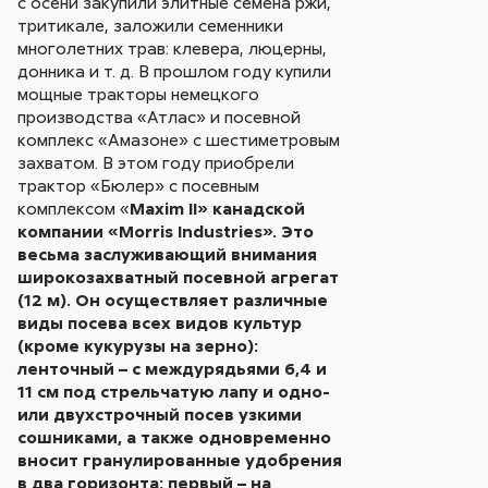
с осени закупили элитные семена ржи,
тритикале, заложили семенники
многолетних трав: клевера, люцерны,
донника и т. д. В прошлом году купили
мощные тракторы немецкого
производства «Атлас» и посевной
комплекс «Амазоне» с шестиметровым
захватом. В этом году приобрели
трактор «Бюлер» с посевным
комплексом «
Maxim II» канадской
компании «Morris Industries». Это
весьма заслуживающий внимания
широкозахватный посевной агрегат
(12 м). Он осуществляет различные
виды посева всех видов культур
(кроме кукурузы на зерно):
ленточный – с междурядьями 6,4 и
11 см под стрельчатую лапу и одно-
или двухстрочный посев узкими
сошниками, а также одновременно
вносит гранулированные удобрения
в два горизонта: первый – на