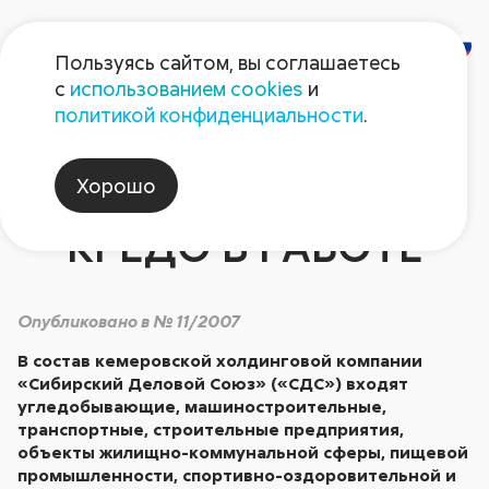
Пользуясь сайтом, вы соглашаетесь
с
использованием cookies
и
Юрий Федяев:
политикой конфиденциальности
.
ДЕЛАТЬ БОЛЬШЕ,
Хорошо
ЛУЧШЕ – ЭТО МОЕ
КРЕДО В РАБОТЕ
Опубликовано в № 11/2007
В состав кемеровской холдинговой компании
«Сибирский Деловой Союз» («СДС») входят
угледобывающие, машиностроительные,
транспортные, строительные предприятия,
объекты жилищно-коммунальной сферы, пищевой
промышленности, спортивно-оздоровительной и