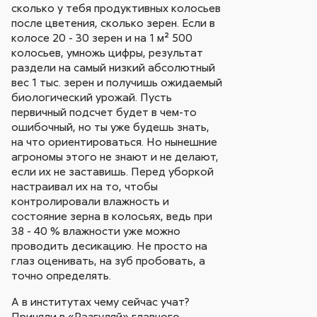
сколько у тебя продуктивных колосьев
после цветения, сколько зерен. Если в
колосе 20 - 30 зерен и на 1 м² 500
колосьев, умножь цифры, результат
раздели на самый низкий абсолютный
вес 1 тыс. зерен и получишь ожидаемый
биологический урожай. Пусть
первичный подсчет будет в чем-то
ошибочный, но ты уже будешь знать,
на что ориентироваться. Но нынешние
агрономы этого не знают и не делают,
если их не заставишь. Перед уборкой
настраивал их на то, чтобы
контролировали влажность и
состояние зерна в колосьях, ведь при
38 - 40 % влажности уже можно
проводить десикацию. Не просто на
глаз оценивать, на зуб пробовать, а
точно определять.
А в институтах чему сейчас учат?
Приняли в «Разгуляй» главного