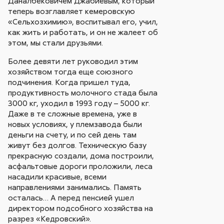
Даналбековичем Джабиевым, который
теперь возглавляет кемеровскую
«Сельхозхимию», воспитывал его, учил,
как жить и работать, и он не жалеет об
этом, мы стали друзьями.
Более девяти лет руководил этим
хозяйством тогда еще союзного
подчинения. Когда пришел туда,
продуктивность молочного стада была
3000 кг, уходил в 1993 году – 5000 кг.
Даже в те сложные времена, уже в
новых условиях, у племзавода были
деньги на счету, и по сей день там
живут без долгов. Техническую базу
прекрасную создали, дома построили,
асфальтовые дороги проложили, леса
насадили красивые, всеми
направлениями занимались. Память
осталась… А перед пенсией ушел
директором подсобного хозяйства на
разрез «Кедровский».