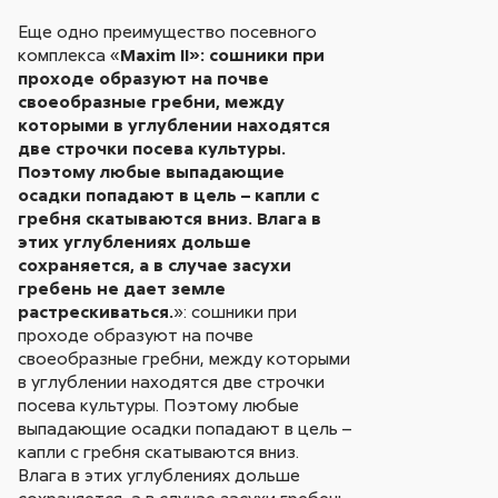
Еще одно преимущество посевного
комплекса «
Maxim II»: сошники при
проходе образуют на почве
своеобразные гребни, между
которыми в углублении находятся
две строчки посева культуры.
Поэтому любые выпадающие
осадки попадают в цель – капли с
гребня скатываются вниз. Влага в
этих углублениях дольше
сохраняется, а в случае засухи
гребень не дает земле
растрескиваться.
»: сошники при
проходе образуют на почве
своеобразные гребни, между которыми
в углублении находятся две строчки
посева культуры. Поэтому любые
выпадающие осадки попадают в цель –
капли с гребня скатываются вниз.
Влага в этих углублениях дольше
сохраняется, а в случае засухи гребень