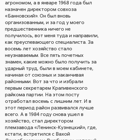
агрономом, а в январе 1968 года был
назначен директором совхоза
«Банновский». Он был вновь
организованным, и за год у моего
предшественника ничего не
получилось, вот меня туда и направили,
как преуспевающего специалиста. За
восемь лет хозяйство стало
неузнаваемым. Все пять почетных
знамен, какие можно было получить за
ударный труд, были в моем кабинете,
начиная от союзных и заканчивая
районными. Вот за что и избрали
первым секретарем Крапивенского
райкома партии. На этом посту
отработал восемь с лишним лет. И в
этот период район развивался лучше
всего. А в 1984 году снова ушел в
хозяйство, стал директором
племзавода «Ленинск-Кузнецкий», где,
кстати, встретился с Вахой