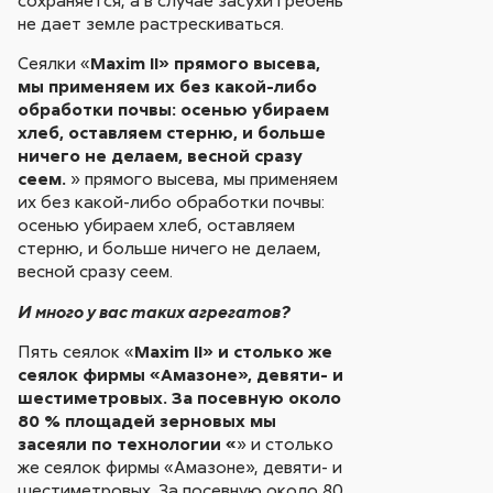
не дает земле растрескиваться.
Сеялки «
Maxim II» прямого высева,
мы применяем их без какой-либо
обработки почвы: осенью убираем
хлеб, оставляем стерню, и больше
ничего не делаем, весной сразу
сеем.
» прямого высева, мы применяем
их без какой-либо обработки почвы:
осенью убираем хлеб, оставляем
стерню, и больше ничего не делаем,
весной сразу сеем.
И много у вас таких агрегатов?
Пять сеялок «
Maxim II» и столько же
сеялок фирмы «Амазоне», девяти- и
шестиметровых. За посевную около
80 % площадей зерновых мы
засеяли по технологии «
» и столько
же сеялок фирмы «Амазоне», девяти- и
шестиметровых. За посевную около 80