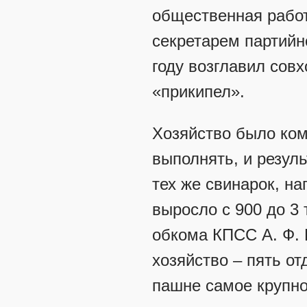
общественная работ
секретарем партийно
году возглавил сов
«прикипел».
Хозяйство было ком
выполнять, и резул
тех же свинарок, на
выросло с 900 до 3
обкома КПСС А. Ф. 
хозяйство – пять от
пашне самое крупно