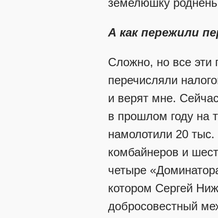
земелюшку родненьк
А как пережили п
Сложно, но все эти
перечисляли налого
и верят мне. Сейча
в прошлом году на 
намолотили 20 тыс.
комбайнеров и шест
четыре «Доминатора
котором Сергей Ниж
добросовестный мех