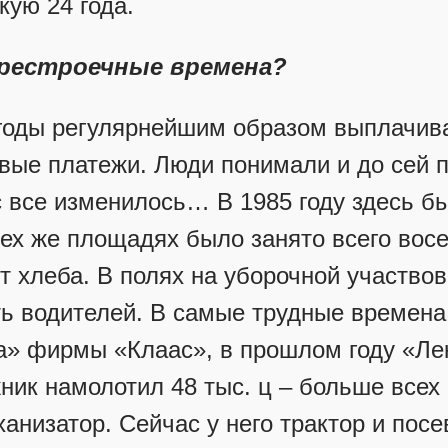
ую 24 года.
ерестроечные времена?
 годы регулярнейшим образом выплачива
вые платежи. Люди понимали и до сей 
с все изменилось… В 1985 году здесь б
тех же площадях было занято всего вос
 т хлеба. В полях на уборочной участво
ь водителей. В самые трудные времен
» фирмы «Клаас», в прошлом году «Лек
ник намолотил 48 тыс. ц – больше всех
анизатор. Сейчас у него трактор и пос