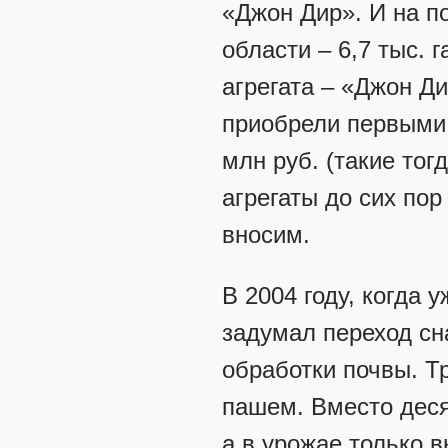
«Джон Дир». И на п
области – 6,7 тыс. 
агрегата – «Джон Д
приобрели первыми в
млн руб. (такие тог
агрегаты до сих пор
вносим.
В 2004 году, когда
задумал переход сн
обработки почвы. Тр
пашем. Вместо деся
а в урожае только в