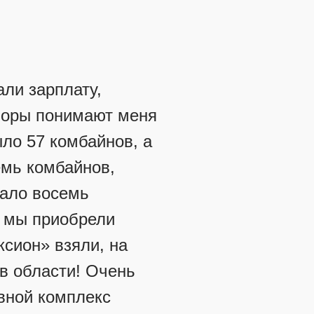
ли зарплату,
поры понимают меня
ыло 57 комбайнов, а
емь комбайнов,
вало восемь
а мы приобрели
сион» взяли, на
 в области! Очень
евной комплекс