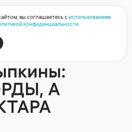
Пресс-центр
Контакты
сайтом, вы соглашаетесь с
использованием
олитикой конфиденциальности
.
пания
Август-Агро
ыпкины:
РДЫ, А
КТАРА