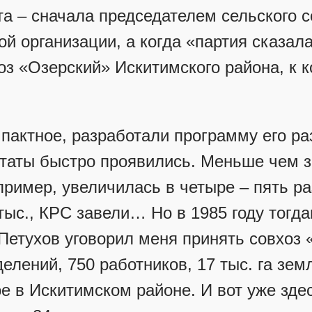
а – сначала председателем сельского с
й организации, а когда «партия сказала
хоз «Озерский» Искитимского района, к 
пактное, разработали программу его ра
ьтаты быстро проявились. Меньше чем з
пример, увеличилась в четыре – пять ра
 тыс., КРС завели… Но в 1985 году тогд
Петухов уговорил меня принять совхоз
делений, 750 работников, 17 тыс. га зем
е в Искитимском районе. И вот уже здес