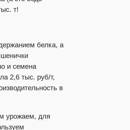
ыс. т!
одержанием белка, а
пшенички
но и семена
 2,6 тыс. руб/т,
роизводительность в
м урожаем, для
ользуем