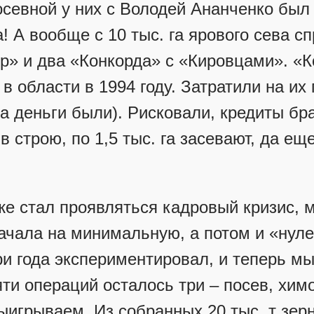
осевной у них с Володей Ананченко был
га! А вообще с 10 тыс. га ярового сева с
ир» и два «Конкорда» с «Кировцами». «
 области в 1994 году. Затратили на их 
да деньги были). Рисковали, кредиты бр
 в строю, по 1,5 тыс. га засевают, да е
 уже стал проявляться кадровый кризис,
ачала на минимальную, а потом и «нул
и года экспериментировал, и теперь мы
ти операций осталось три – посев, хим
ыигрываем. Из собранных 20 тыс. т зерн