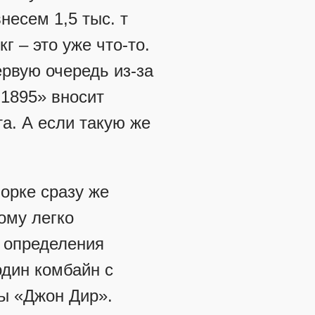
несем 1,5 тыс. т
кг – это уже что-то.
ервую очередь из-за
-1895» вносит
та. А если такую же
борке сразу же
ому легко
я определения
один комбайн с
ы «Джон Дир».