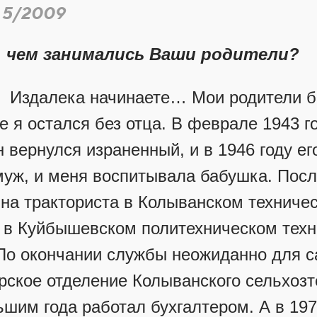
 5/2009
 чем занимались Ваши родители?
Издалека начинаете… Мои родители б
е я остался без отца. В феврале 1943 г
н вернулся израненный, и в 1946 году е
уж, и меня воспитывала бабушка. Посл
 на тракториста в Колыванском технич
 в Куйбышевском политехническом техн
По окончании службы неожиданно для с
ерское отделение Колыванского сельхозт
ьшим года работал бухгалтером. А в 197