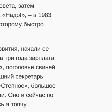
овета, затем
 «Надо!», – в 1983
которому быстро
звития, начали ее
а три года зарплата
з, поголовье свиней
ашний секретарь
 «Степное», большое
ли. Оно и сейчас по
ь я топчу