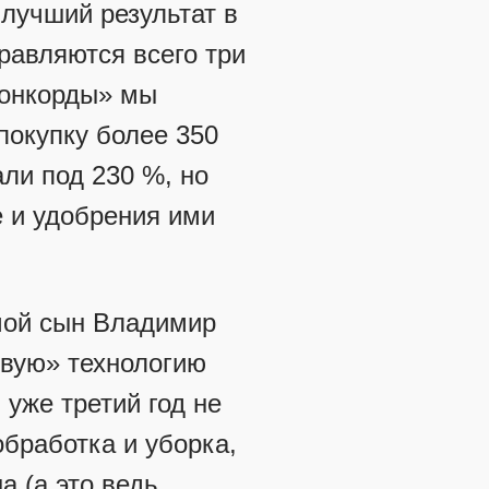
 лучший результат в
правляются всего три
Конкорды» мы
покупку более 350
али под 230 %, но
ще и удобрения ими
 мой сын Владимир
евую» технологию
 уже третий год не
обработка и уборка,
а (а это ведь