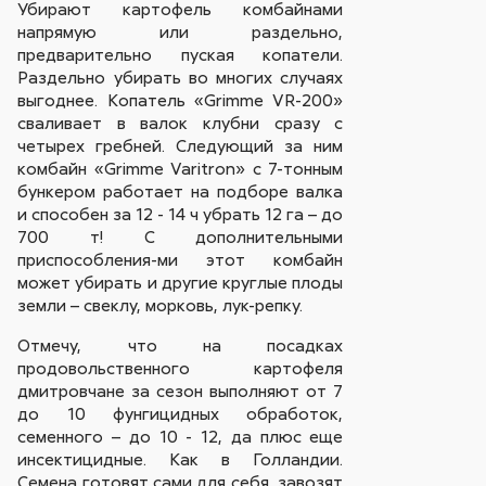
Убирают картофель комбайнами
напрямую или раздельно,
предварительно пуская копатели.
Раздельно убирать во многих случаях
выгоднее. Копатель «Grimme VR-200»
сваливает в валок клубни сразу с
четырех гребней. Следующий за ним
комбайн «Grimme Varitron» с 7-тонным
бункером работает на подборе валка
и способен за 12 - 14 ч убрать 12 га – до
700 т! С дополнительными
приспособления-ми этот комбайн
может убирать и другие круглые плоды
земли – свеклу, морковь, лук-репку.
Отмечу, что на посадках
продовольственного картофеля
дмитровчане за сезон выполняют от 7
до 10 фунгицидных обработок,
семенного – до 10 - 12, да плюс еще
инсектицидные. Как в Голландии.
Семена готовят сами для себя, завозят