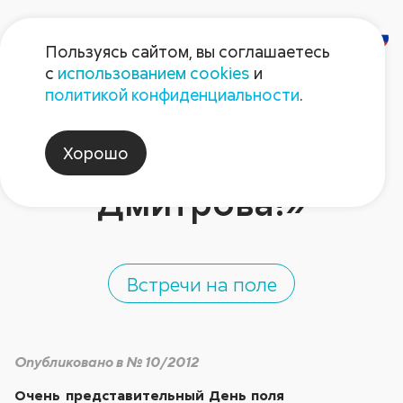
Пользуясь сайтом, вы соглашаетесь
с
использованием cookies
и
«За опытом – в
политикой конфиденциальности
.
Голландию? Лучше
Хорошо
доедем до
Дмитрова!»
Встречи на поле
Опубликовано в № 10/2012
Очень представительный День поля