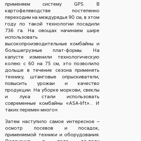
применяем систему GPS. В
картофелеводстве постепенно
переходим на междурядья 90 см, в этом
году по такой технологии посадили
736 га. На овощах начинаем шире
использовать
высокопроизводительные комбайны и
большегрузные плат-формы. На
капусте изменили технологическую
колею с 60 на 75 см, это позволило
дольше в течение сезона применять
технику, штанговые опрыскиватели,
повысить урожаи и качество
продукции. На уборке моркови, свеклы
и лука стали использовать
современные комбайны «ASA-lift»… И
таких перемен много».
Затем наступило самое интересное –
осмотр посевов и посадок,
применяемой техники и оборудования.
Пояснения в поле да-вали