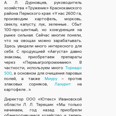
А. Л. Дурновцев, руководитель
хозяйства «Труженик» Краснокамского
района Пермского края: «У нас 2600 га,
производим картофель, морковь,
свеклу, капусту, лук, зеленные… Сбыт
100-про-центный, но конкуренция на
рынке сильная. Сейчас многие поняли,
что на овощах можно зарабатывать.
Здесь увидели много интересного для
себя. С продукцией «Августа» давно
знакомы, приобретаем препараты
через «Пермьагропромхимию». В
частности, используем много
Торнадо
500
, в основном для очищения паровых
полей, а также
Миуру
– против
злаковых сорняков,
Лазурит
на
картофеле…».
Директор ООО «Ютекс» Ивановской
области Л. Л. Терешин: «Мы только
начинаем, год назад приобрели
обанкротившееся хозяйство и теперь