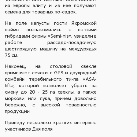
из Европы элиту и из нее получают
семена для товарных по-садок.
На поле капусты гости Яхромской
поймы познакомились с но-выми
гибридами фирмы «Semi-nis», увидели в
работе рассадо-посадочную
шестирядную машину на междурядья
75 см.
Наконец, на столовой свекле
применяют сеялки с GPS и двухрядный
комбайн теребильного ти-па «ASA-
lift», который позволяет убрать за
смену до 20 - 25 га свеклы, а также
моркови или лука, причем довольно
бережно, с высокой товарностью
продукции.
Приведу несколько кратких интервью
участников Дня поля.