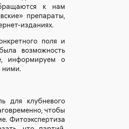
бращаются к нам
вские» препараты,
ернет-изданиях.
онкретного поля и
была возможность
е, информируем о
 ними.
ль для клубневого
аговременно, чтобы
ие. Фитоэкспертиза
зать, что партий,