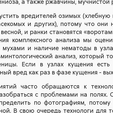
ниоза, а также ржавчины, мучнистой р
устить вредителей озимых (хлебную
секомых и других), потому что они
весной, и ранки становятся «воротам
ния комплексного анализа мы оцени
 мухами и наличие нематоды в узлах
минтологический анализ, который то
ницы. Если в узлах кущения есть
ый вред как раз в фазе кущения - вых
иятий часто обращаются к техноло
зобраться с проблемами на полях. С
пределить по фотографиям, потому
ной. В свою очередь технологи для 