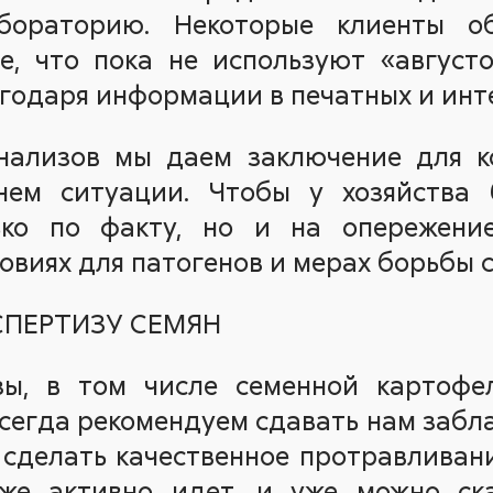
бораторию. Некоторые клиенты о
е, что пока не используют «августо
агодаря информации в печатных и инт
нализов мы даем заключение для к
нем ситуации. Чтобы у хозяйства 
ько по факту, но и на опережени
овиях для патогенов и мерах борьбы с
СПЕРТИЗУ СЕМЯН
ы, в том числе семенной картофе
всегда рекомендуем сдавать нам забл
 сделать качественное протравливан
же активно идет, и уже можно ска