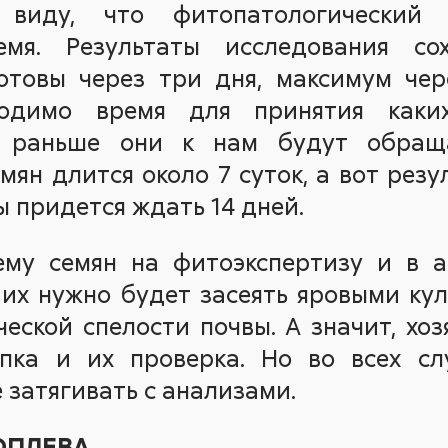
виду, что фитопатологический 
емя. Результаты исследования со
отовы через три дня, максимум чере
ходимо время для принятия каких
 раньше они к нам будут обраща
мян длится около 7 суток, а вот резу
 придется ждать 14 дней.
му семян на фитоэкспертизу и в а
 их нужно будет засеять яровыми ку
еской спелости почвы. А значит, хо
упка и их проверка. Но во всех сл
 затягивать с анализами.
ПОПЛЕВА