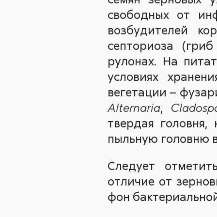
свободных от инф
возбудителей ко
септориоза (гри
рулонах. На пита
условиях хранен
вегетации – фузар
,
Alternaria
Cladosp
твердая головня, 
пыльную головню в
Следует отметит
отличие от зерно
фон бактериальной