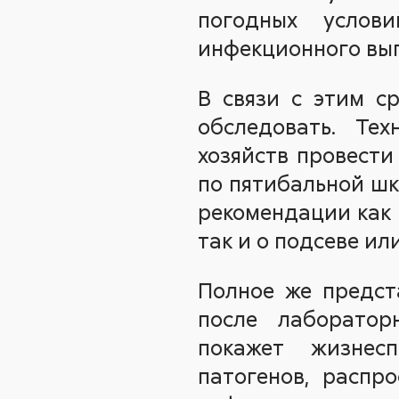
погодных услов
инфекционного вып
В связи с этим с
обследовать. Те
хозяйств провести
по пятибальной шк
рекомендации как 
так и о подсеве ил
Полное же предст
после лаборатор
покажет жизнесп
патогенов, распр