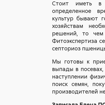
Стоит иметь в 
определенное вр
культур бывают г
хозяйствам необ
решений, то чем
Фитоэкспертиза се
септориоз пшеницы
Мы готовы к прие
выпады в посевах,
наступлении физич
поиск семян, пок
производителей не
Записала Елена 