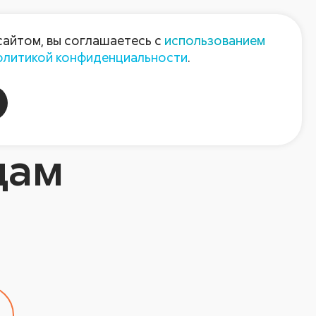
Пресс-центр
Контакты
сайтом, вы соглашаетесь с
использованием
олитикой конфиденциальности
.
пания
Август-Агро
цам