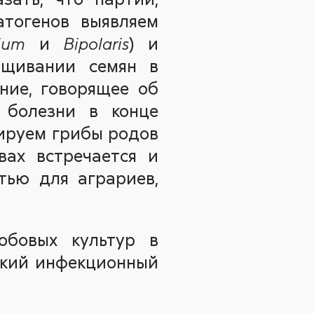
атогенов выявляем
и
) и
ium
Bipolaris
ащивании семян в
ние, говорящее об
 болезни в конце
цируем грибы родов
вах встречается и
стью для аграриев,
обовых культур в
окий инфекционный