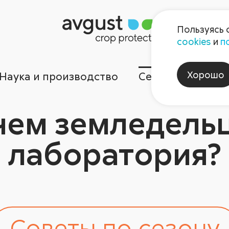
Пользуясь 
cookies
и
п
Хорошо
Наука и производство
Сервисы
Ком
чем земледель
лаборатория?
Советы по сезону