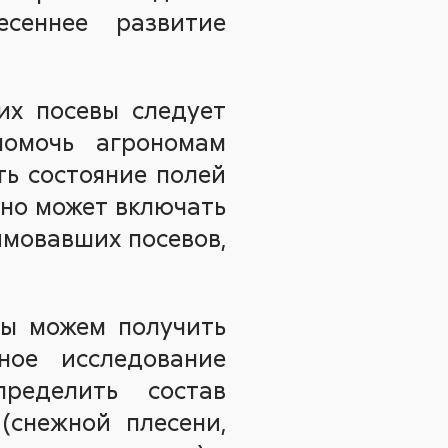
сеннее развитие
их посевы следует
помочь агрономам
ть состояние полей
Оно может включать
имовавших посевов,
мы можем получить
ное исследование
пределить состав
(снежной плесени,