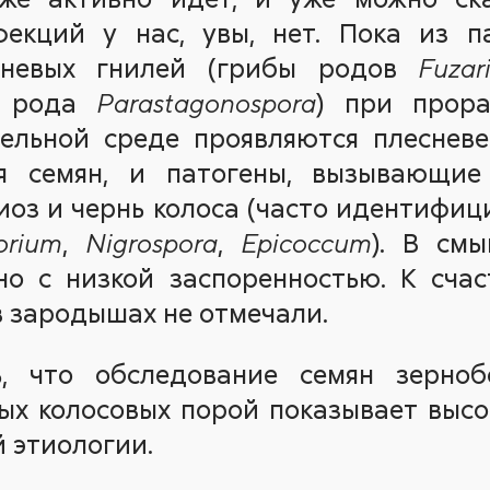
екций у нас, увы, нет. Пока из п
рневых гнилей (грибы родов
Fuzar
б рода
) при прор
Parastagonospora
тельной среде проявляются плесневе
ия семян, и патогены, вызывающие
иоз и чернь колоса (часто идентифи
,
,
). В смы
orium
Nigrospora
Epicoccum
но с низкой заспоренностью. К сча
 зародышах не отмечали.
ь, что обследование семян зерноб
вых колосовых порой показывает выс
 этиологии.