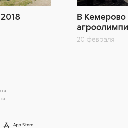
-2018
В Кемерово 
агроолимп
20 февраля
ета
сти
App Store