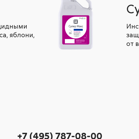
С
ицидными
Инс
а, яблони,
защ
от 
+7 (495) 787-08-00