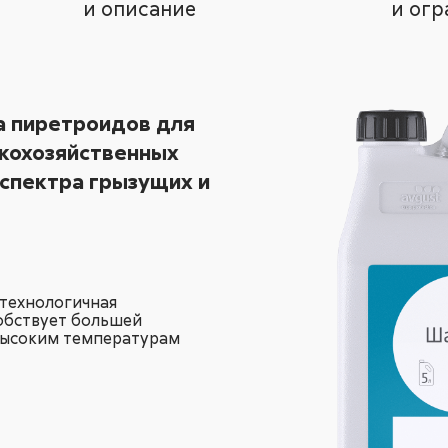
и описание
и огр
а пиретроидов для
скохозяйственных
 спектра грызущих и
технологичная
обствует большей
высоким температурам