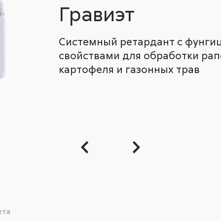
Гравиэт
Системный ретардант с фунг
свойствами для обработки рапс
картофеля и газонных трав
ета