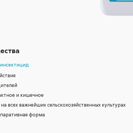
ества
 инсектицид
йствия
дителей
актное и кишечное
 на всех важнейших сельскохозяйственных культурах
епаративная форма