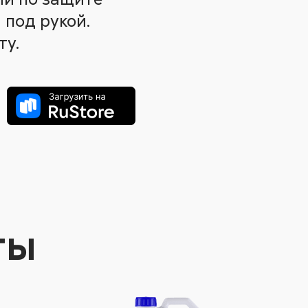
 под рукой.
ту.
ты