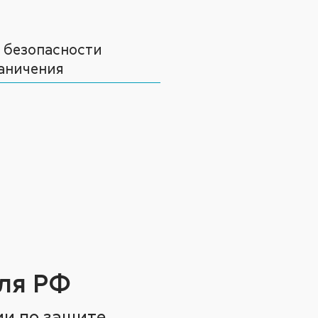
 безопасности
аничения
ля РФ
ии по защите