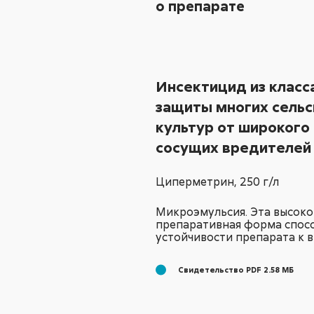
о препарате
Инсектицид из класс
защиты многих сель
культур от широкого
сосущих вредителей
Циперметрин,
250 г/л
Микроэмульсия. Эта высоко
препаративная форма спос
устойчивости препарата к 
Свидетельство PDF 2.58 МБ