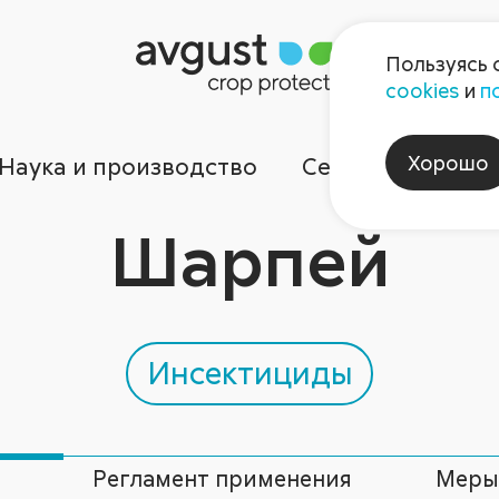
Пользуясь 
cookies
и
п
Хорошо
Наука и производство
Сервисы
Ком
Шарпей
Инсектициды
Регламент применения
Меры