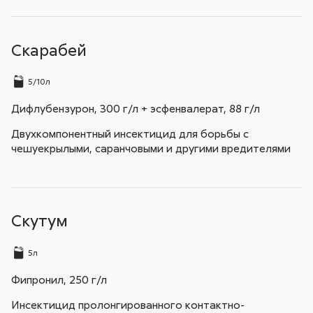
Скарабей
5/10л
Дифлубензурон, 300 г/л + эсфенвалерат, 88 г/л
Двухкомпонентный инсектицид для борьбы с
чешуекрылыми, саранчовыми и другими вредителями
Скутум
5л
Фипронил, 250 г/л
Инсектицид пролонгированного контактно-