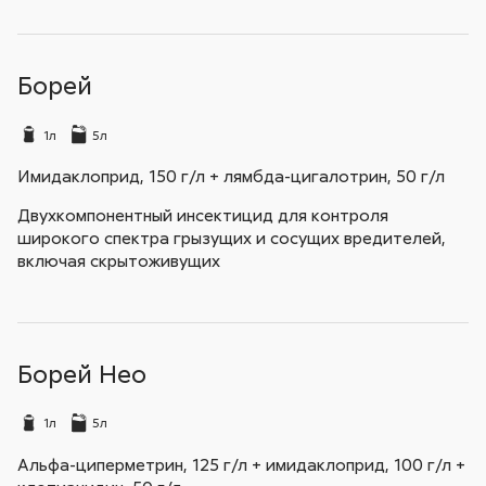
Борей
1л
5л
Имидаклоприд, 150 г/л + лямбда-цигалотрин, 50 г/л
Двухкомпонентный инсектицид для контроля
широкого спектра грызущих и сосущих вредителей,
включая скрытоживущих
Борей Нео
1л
5л
Альфа-циперметрин, 125 г/л + имидаклоприд, 100 г/л +